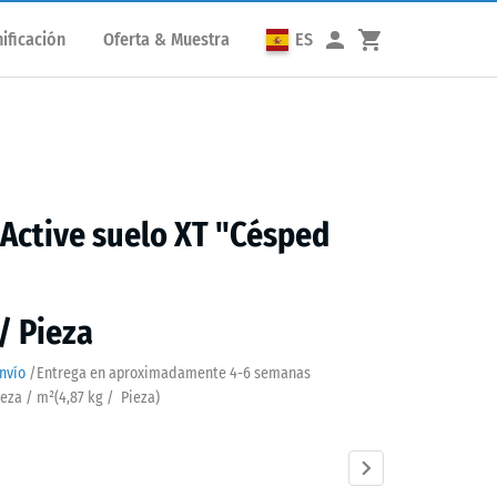
ificación
Oferta & Muestra
ES
 Active suelo XT "Césped
 / Pieza
nvío
/
Entrega en aproximadamente
4-6 semanas
ieza / m²
(
4,87
kg
/ Pieza)