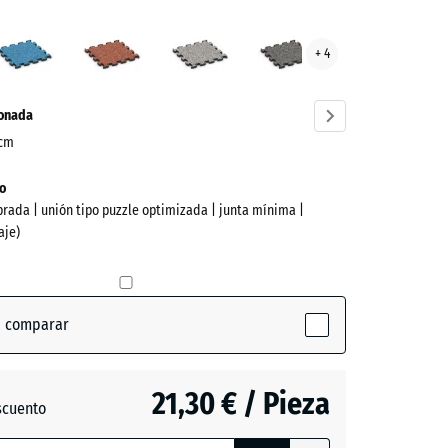
ed
Atlantico
Etna
Granito
Granito
+ 4
s
gris
gris
ve)
oscuro
ionada
 cm
o
brada | unión tipo puzzle optimizada | junta mínima |
aje)
a comparar
ctive)
21,30 € / Pieza
scuento
ón
o