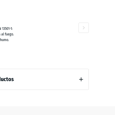
ta
80 €
 13501-1:
 al fuego.
no
 humo.
10 €
ductos
guación notable
fricción aprox. 0,6