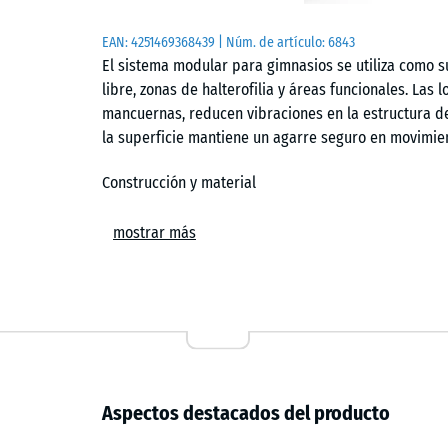
EAN:
4251469368439
| Núm. de artículo:
6843
El sistema modular para gimnasios se utiliza como 
libre, zonas de halterofilia y áreas funcionales. Las
mancuernas, reducen vibraciones en la estructura del
la superficie mantiene un agarre seguro en movimie
Construcción y material
El sistema presenta una estructura en capas: una c
mostrar más
rayos UV y una capa base de granulado ELT procede
separa funciones: la capa superior aporta resistenci
base absorbe impactos y disipa energía. El resulta
entrenamiento intensivo con cargas libres.
Colocación sin fijación
Aspectos destacados del producto
Las losetas se colocan sobre un soporte plano y res
unión tipo puzzle mantiene las piezas alineadas y g