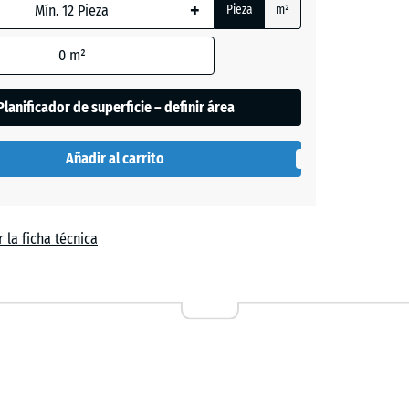
+
da,
Pieza
m²
0
m²
de
Planificador de superficie – definir área
es
se
Añadir al carrito
n
el
 la ficha técnica
a