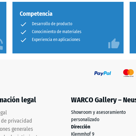
Competencia
Desarrollo de producto
os
Conocimiento de materiales
Experiencia en aplicaciones
mación legal
WARCO Gallery – Neu
egal
Showroom y asesoramiento
personalizado
a de privacidad
ntar
Dirección
ones generales
nte
Klemmhof 9