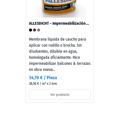
aproximadamente
material
3,3
describ
mm
la
de
relación
ALLESDICHT – Impermeabilización de balcón & terraza
espesor,
entre
se
su
fabrica
Membrana líquida de caucho para
masa
con
aplicar con rodillo o brocha. Sin
y
granulado
disolventes, diluible en agua,
su
de
homologada oficialmente. Para
volumen
caucho
impermeabilizar balcones & terrazas
total,
de
en obra nueva...
incluyen
etileno-
todos
34,70 € / Pieza
propileno-
los
38,56 € / m² x 2 mm
dieno
poros,
(EPDM)
Ver producto
cavidad
de
e
nueva
inclusio
fabricación,