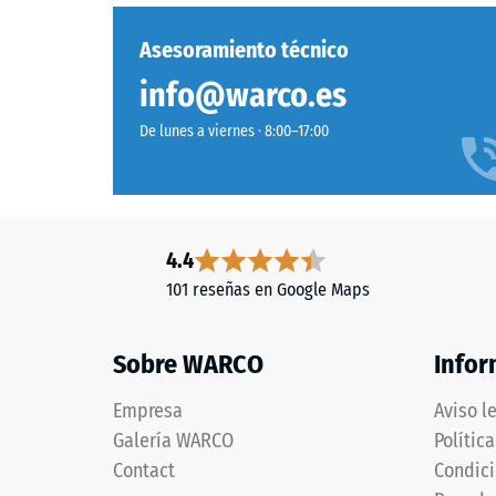
de
teñido
aire.
en
Asesoramiento técnico
En
masa
los
info@warco.es
y
product
unido
De lunes a viernes · 8:00–17:00
de
con
WARCO,
poliuretano
este
estabilizado
valor
frente
suele
a
4.4
estar
los
101 reseñas en Google Maps
entre
rayos
600
UV.
y
Sobre WARCO
Infor
La
1250
superficie
kg/m³.
Empresa
Aviso l
presenta
Para
Galería WARCO
Polític
una
represe
estructura
Contact
Condici
clarame
de