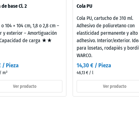
pas se colocan sueltas unas sobre otras. La comprobación acústica
 de base Cl. 2
Cola PU
do se aplica al elemento constructivo completo, incluidas sus vías d
Cola PU, cartucho de 310 ml.
2 o 104 × 104 cm, 1,8 o 2,8 cm –
Adhesivo de poliuretano con
or y exterior – Amortiguación
elasticidad permanente y alto
apacidad de carga ★★
adhesivo. Interior/exterior. Ide
para losetas, rodapiés y bordi
WARCO.
€ / Pieza
14,30 € / Pieza
 / m²
46,13 € / l
Ver producto
Ver producto
d
e