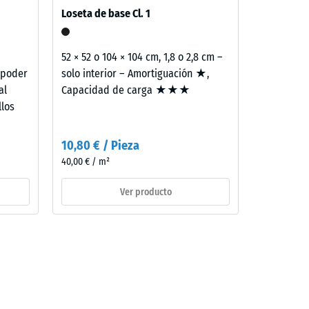
Loseta de base Cl. 1
e
52 × 52 o 104 × 104 cm, 1,8 o 2,8 cm –
 poder
solo interior – Amortiguación ★,
al
Capacidad de carga ★★★
llos
10,80 € / Pieza
40,00 € / m²
Ver producto