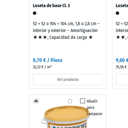
de
elementos constructivos conectados. Todas las ca
–
Loseta de base Cl. 3
Loseta
conforme al CTE DB-HR de protección frente al rui
780
Componentes
transmisión, no a una sola loseta.
y
a
52 × 52 o 104 × 104 cm, 1,8 o 2,8 cm –
52 × 5
estructura
840
interior y exterior – Amortiguación
interi
kg/m³
★★★, Capacidad de carga ★
★★, C
Este
producto
tiene
8,70 € / Pieza
9,60 
una
2 / 5
32,22 € / m²
35,56 €
estructura
de
Ver producto
dos
capas.
La
La
Añadir
AD
capa
densida
para
de
aparent
comparar
desgaste,
de
de
un