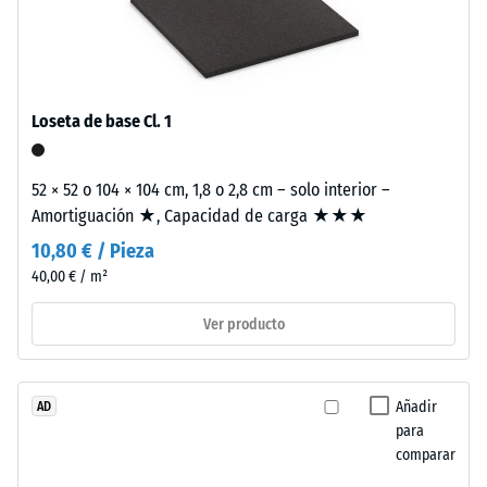
Este
producto
tiene
La
una
densidad
Loseta de base Cl. 1
estructura
aparente
de
de
dos
52 × 52 o 104 × 104 cm, 1,8 o 2,8 cm – solo interior –
un
capas.
Amortiguación ★, Capacidad de carga ★★★
material
La
describe
10,80 € / Pieza
capa
la
40,00 € / m²
de
relación
desgaste,
Ver producto
entre
de
su
aproximadamente
masa
3,3
y
Añadir
AD
mm
su
para
de
comparar
volumen
espesor,
total,