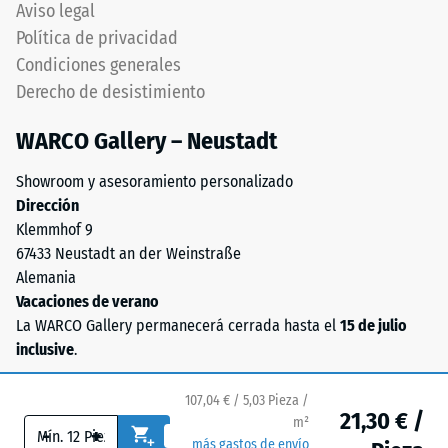
con
Aviso legal
el
aglutinante
Política de privacidad
valor
de
Condiciones generales
de
poliuretano
Derecho de desistimiento
escala
estándar.
2
La
WARCO Gallery – Neustadt
representa
sigla
una
ELT
Showroom y asesoramiento personalizado
densidad
corresponde
Dirección
aparente
a
Klemmhof 9
entre
"End
67433 Neustadt an der Weinstraße
780
of
Alemania
y
Life
Vacaciones de verano
840
Tyres".
La WARCO Gallery permanecerá cerrada hasta el
15 de julio
kg/m³.
La
inclusive
.
La
capa
densidad
base
107,04 € / 5,03 Pieza /
física,
se
21,30 € /
m²
también
-
+
prensa
más gastos de envío