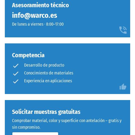
entre
Asesoramiento técnico
con
600
poliuretano
info@warco.es
y
estabilizado
1250
De lunes a viernes · 8:00–17:00
frente
kg/m³.
a
Para
los
representar
rayos
claramente
Competencia
UV.
la
La
Desarrollo de producto
densidad
superficie
Conocimiento de materiales
aparente
presenta
de
Experiencia en aplicaciones
una
un
estructura
producto
de
específico,
poros
WARCO
Solicitar muestras gratuitas
abiertos.
utiliza
La
Comprobar material, color y superficie con antelación – gratis y
una
capa
sin compromiso.
escala
base