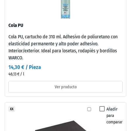
-
coloración
valor
mantiene
de
su
Cola PU
estabilidad
escala
frente
2
Cola PU, cartucho de 310 ml. Adhesivo de poliuretano con
al
elasticidad permanente y alto poder adhesivo.
=
desgaste
Interior/exterior. Ideal para losetas, rodapiés y bordillos
y
de
WARCO.
la
780
14,30 € / Pieza
radiación
a
46,13 € / l
solar.
840
Ver producto
kg/m³
Material
–
Componentes
Añadir
XX
y
para
estructura
comparar
/ 5