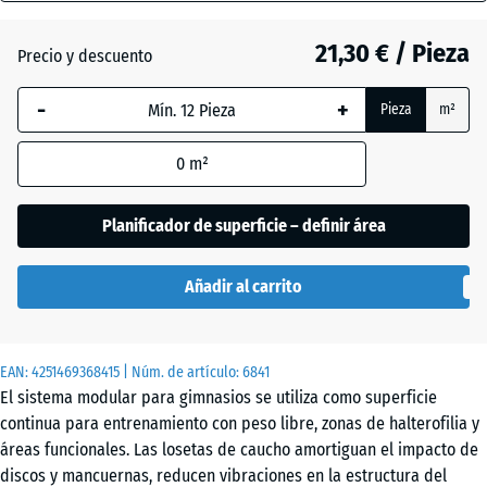
gris
28
(active)
oscuro
mm
21,30 € / Pieza
Precio y descuento
La dimensión
-
+
Pieza
m²
seleccionada,
Atlantico
enmarcada
0
m²
en azul, se
utiliza para
Césped
el cálculo de
Planificador de superficie – definir área
inglés
necesidades
(salvo que se
Añadir al carrito
indique lo
Etna
contrario en
los datos del
EAN:
producto).
4251469368415
| Núm. de artículo:
6841
Granito
El sistema modular para gimnasios se utiliza como superficie
gris
44,6
continua para entrenamiento con peso libre, zonas de halterofilia y
x
áreas funcionales. Las losetas de caucho amortiguan el impacto de
44,6
discos y mancuernas, reducen vibraciones en la estructura del