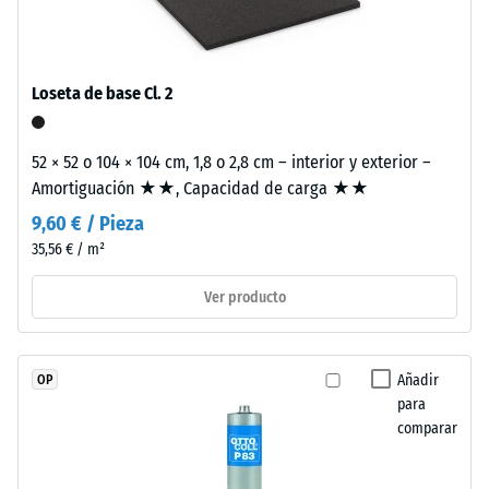
Como
una sola loseta.
escala 4 =
el
ángulo medio
EPDM
de aceptación
aprox. 16°,
es
Loseta de base Cl. 2
grupo R10
naturalmente
resistente
Aislamiento
52 × 52 o 104 × 104 cm, 1,8 o 2,8 cm – interior y exterior –
a
térmico –
Amortiguación ★★, Capacidad de carga ★★
los
Valor de
rayos
9,60 € / Pieza
escala 3 =
UV
Conductividad
35,56 € / m²
térmica aprox.
y
0,11 W/(m·K)
Ver producto
los
pigmentos
Resistente
están
a las
integrados
Añadir
OP
heladas
en
para
Densidad
comparar
el
aparente
granulado,
la