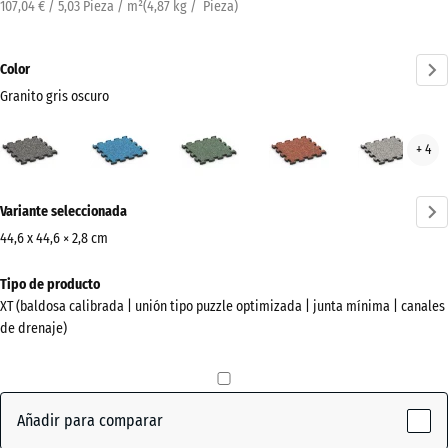
107,04 € / 5,03 Pieza / m²
(
4,87
kg
/ Pieza)
Color
Granito gris oscuro
Granito
Atlantico
Césped
Etna
Gran
+ 4
gris
inglés
gris
oscuro
¿Más
(active)
Variante seleccionada
información
sobre
44,6 x 44,6 × 2,8 cm
los
Dimensiones
Tipo de producto
colores?
para
XT (baldosa calibrada | unión tipo puzzle optimizada | junta mínima | canales
el
Mostrar
de drenaje)
envío
paleta
485
de
x
colores
485
Añadir para comparar
Granito
x