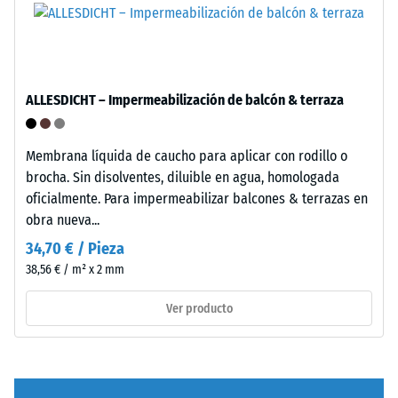
se
incluyendo
fabrica
todos
con
los
granulado
poros,
de
ALLESDICHT – Impermeabilización de balcón & terraza
cavidades
caucho
e
de
inclusiones
etileno-
Membrana líquida de caucho para aplicar con rodillo o
de
propileno-
brocha. Sin disolventes, diluible en agua, homologada
aire.
dieno
oficialmente. Para impermeabilizar balcones & terrazas en
En
(EPDM)
obra nueva...
los
de
34,70 € / Pieza
productos
nueva
38,56 € / m² x 2 mm
de
fabricación,
WARCO,
teñido
Ver producto
este
en
valor
masa
suele
y
estar
unido