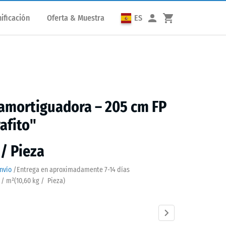
ificación
Oferta & Muestra
ES
amortiguadora – 205 cm FP
rafito"
 / Pieza
nvío
/
Entrega en aproximadamente
7-14 días
a / m²
(
10,60
kg
/ Pieza)