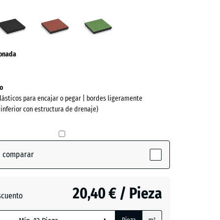
Antracita
Rojo
Verde
to
tomate
tilo
ve)
ionada
o
lásticos para encajar o pegar | bordes ligeramente
 inferior con estructura de drenaje)
a comparar
active)
20,40 € / Pieza
scuento
a
- 0,50 €