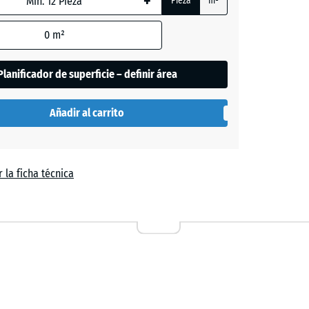
+
Pieza
m²
0
m²
- 0,50 €
Planificador de superficie – definir área
Añadir al carrito
 la ficha técnica