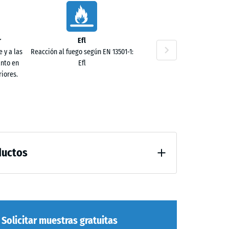
r
Efl
 y a las
Reacción al fuego según EN 13501-1:
anto en
Efl
iores.
ductos
al después de 24 horas de descarga (BS 7188)
guación excelente
Solicitar muestras gratuitas