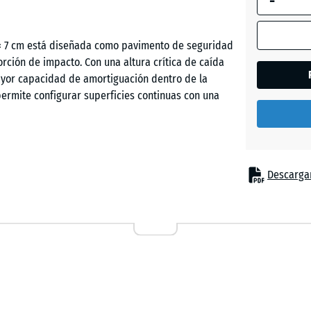
-
× 7 cm está diseñada como pavimento de seguridad
Rojo
rción de impacto. Con una altura crítica de caída
tomate
ayor capacidad de amortiguación dentro de la
 permite configurar superficies continuas con una
Verde
tilo
, elementos de trepa y equipos de juego con mayor
Descargar
parques públicos y espacios recreativos privados.
istencia, donde se requiere una superficie que
erado con poliuretano, la loseta presenta una
n pies cónicos anulares favorece la deformación