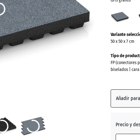
Gris grafito
Gris
grafi
(acti
¿Más
Variante selecc
información
50 x 50 x 7 cm
sobre
los
Tipo de product
colores?
FP (conectores p
biselados | cara
Mostrar
paleta
de
colores
Añadir par
Gris
(
grafito
Precio y de
Antracit