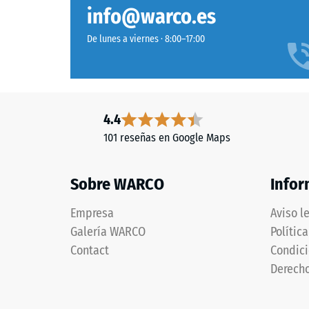
estructura
El
Clase de
info@warco.es
gris
Resisten
grafito
De lunes a viernes · 8:00–17:00
ofrece
Permeabi
una
Resiste
tonalidad
profunda
Aislami
4.4
y
Resiste
101 reseñas en Google Maps
uniforme
Resis
con
presencia
a
Sobre WARCO
Infor
sobria,
la
adecuada
Empresa
Aviso l
compr
para
Galería WARCO
Polític
diseños
-
Contact
Condici
exteriores
Valor
Derecho
contemporáneos.
de
escal