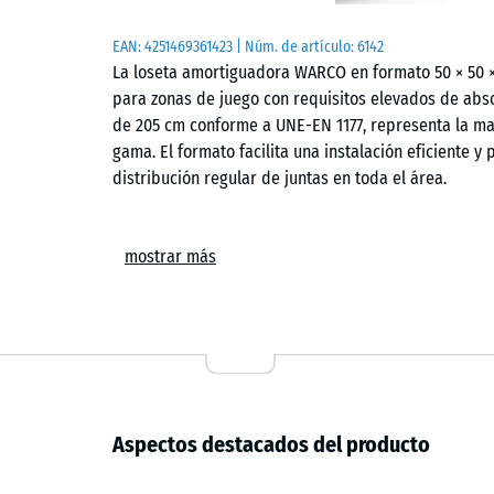
EAN:
4251469361423
| Núm. de artículo:
6142
La loseta amortiguadora WARCO en formato 50 × 50 
para zonas de juego con requisitos elevados de abso
de 205 cm conforme a UNE-EN 1177, representa la m
gama. El formato facilita una instalación eficiente y
distribución regular de juntas en toda el área.
Aplicación
mostrar más
Este pavimento se emplea bajo estructuras de juego
altura de caída. Es habitual en centros educativos, 
También se integra en entornos terapéuticos o de as
contribuya a reducir el riesgo en caso de caída.
Estructura y material
Aspectos destacados del producto
Fabricada a partir de granulado de caucho ELT aglom
estructura elástica y permeable. La cara inferior co