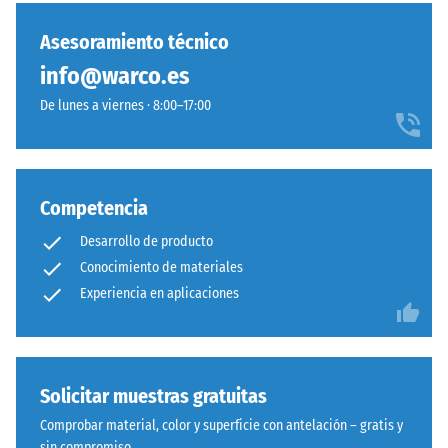
mm de
no
intenso
abolladura
se
y
Asesoramiento técnico
residual
ha
cálido,
después de
info@warco.es
seleccionado
visible
24 horas de
ningún
De lunes a viernes · 8:00–17:00
con
descarga
producto
claridad
(BS 7188)
para
en
Densidad
la
zonas
aparente
comparación.
de
Competencia
- valor de
juego
escala 1 =
Desarrollo de producto
y
hasta 780
Conocimiento de materiales
espacios
kg/m³
Experiencia en aplicaciones
de
Amortiguación
ocio.
de golpes,
vibraciones y
ruido de
Material
Solicitar muestras gratuitas
impacto –
–
Comprobar material, color y superficie con antelación – gratis y
Valor de
Componentes
sin compromiso.