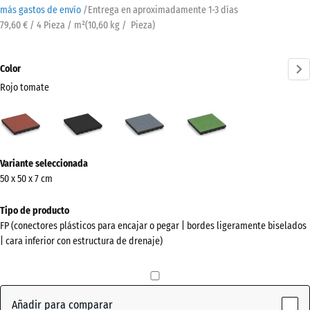
más gastos de envío
/
Entrega en aproximadamente
1-3 días
79,60 € / 4 Pieza / m²
(
10,60
kg
/ Pieza)
Color
Rojo tomate
Rojo
Antracita
Gris
Verde
tomate
grafito
tilo
(active)
¿Más
Variante seleccionada
información
50 x 50 x 7 cm
sobre
los
Tipo de producto
colores?
FP (conectores plásticos para encajar o pegar | bordes ligeramente biselados
| cara inferior con estructura de drenaje)
Mostrar
paleta
de
colores
Añadir para comparar