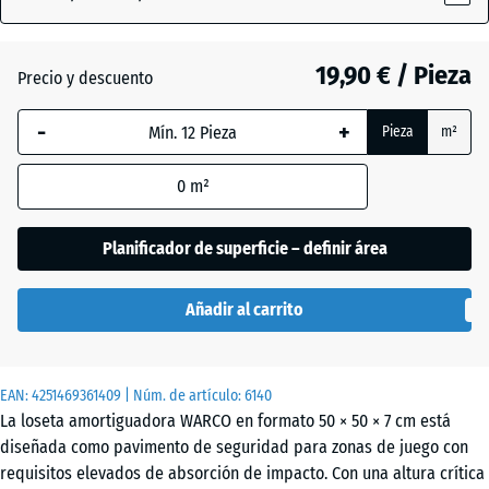
Rojo
(active)
tomate
19,90 € / Pieza
Precio y descuento
-
+
Antracita
Pieza
m²
0
m²
Gris
+ 0,50 €
grafito
Planificador de superficie – definir área
Añadir al carrito
Verde
+ 0,50 €
tilo
EAN:
4251469361409
| Núm. de artículo:
6140
La loseta amortiguadora WARCO en formato 50 × 50 × 7 cm está
diseñada como pavimento de seguridad para zonas de juego con
requisitos elevados de absorción de impacto. Con una altura crítica