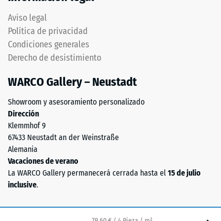
(ELT
«excelente»
–
Aviso legal
(BS 7188)
"End
Política de privacidad
of
Permeabilidad
Condiciones generales
Life
al agua (EN
Derecho de desistimiento
Tyres"),
12616) – Valor 5
= Infiltración
aglutinado
WARCO Gallery – Neustadt
aprox. 1000
con
mm/h (1000
aglutinante
Showroom y asesoramiento personalizado
l/h/m²)
de
Dirección
poliuretano.
Resistencia al
Klemmhof 9
El
deslizamiento
67433 Neustadt an der Weinstraße
granulado
(EN 16165) –
Alemania
Valor de
ELT
Vacaciones de verano
escala 4 =
está
La WARCO Gallery permanecerá cerrada hasta el
15 de julio
ángulo medio
compuesto
inclusive
.
de aceptación
químicamente
aprox. 16°,
por
grupo R10
una
79,60 € / 4 Pieza / m²