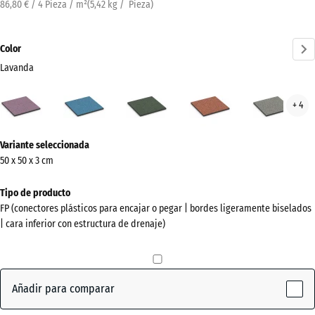
86,80 € / 4 Pieza / m²
(
5,42
kg
/ Pieza)
Color
Lavanda
Lavanda
Atlantico
Césped
Etna
Gran
+ 4
(active)
inglés
gris
¿Más
Variante seleccionada
información
50 x 50 x 3 cm
sobre
los
Tipo de producto
colores?
FP (conectores plásticos para encajar o pegar | bordes ligeramente biselados
| cara inferior con estructura de drenaje)
Mostrar
paleta
de
colores
Añadir para comparar
(active)
Lavanda