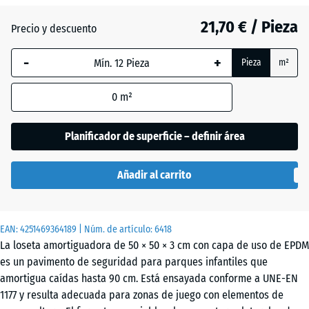
21,70 € / Pieza
Precio y descuento
Atlantico
-
+
Pieza
m²
Césped
0
m²
inglés
Planificador de superficie – definir área
Etna
Añadir al carrito
Granito
EAN:
4251469364189
| Núm. de artículo:
6418
gris
La loseta amortiguadora de 50 × 50 × 3 cm con capa de uso de EPDM
es un pavimento de seguridad para parques infantiles que
amortigua caídas hasta 90 cm. Está ensayada conforme a UNE-EN
Granito
1177 y resulta adecuada para zonas de juego con elementos de
gris
- 2,00 €