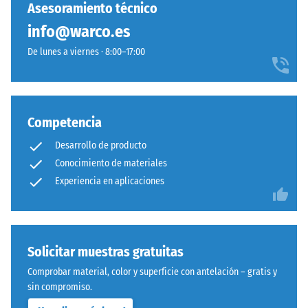
se
vícebarevný
Asesoramiento técnico
residual
ha
povrch
después de
info@warco.es
seleccionado
s
24 horas de
ningún
De lunes a viernes · 8:00–17:00
měkkým
descarga
producto
barevným
(BS 7188)
para
přechodem.
Densidad
la
aparente
comparación.
Competencia
- valor de
Material
escala 1 =
–
Desarrollo de producto
hasta 780
Componentes
Conocimiento de materiales
kg/m³
y
Experiencia en aplicaciones
estructura
Amortiguación
de golpes,
vibraciones y
Este
ruido de
producto
Solicitar muestras gratuitas
impacto –
tiene
Comprobar material, color y superficie con antelación – gratis y
Valor de
una
sin compromiso.
escala 3 =
estructura
amortiguación