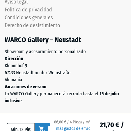
Aviso legal
(BS 7188)
de
Política de privacidad
etileno-
Permeabilidad
Condiciones generales
propileno-
al agua (EN
Derecho de desistimiento
dieno
12616) – Valor 5
(EPDM)
= Infiltración
WARCO Gallery – Neustadt
aprox. 1000
de
mm/h (1000
nueva
Showroom y asesoramiento personalizado
l/h/m²)
fabricación,
Dirección
teñido
Resistencia al
Klemmhof 9
en
deslizamiento
67433 Neustadt an der Weinstraße
masa
(EN 16165) –
Alemania
y
Valor de
Vacaciones de verano
escala 4 =
unido
La WARCO Gallery permanecerá cerrada hasta el
15 de julio
ángulo medio
con
inclusive
.
de aceptación
poliuretano
aprox. 16°,
estabilizado
grupo R10
frente
86,80 € / 4 Pieza / m²
21,70 € /
a
Aislamiento
-
+
más gastos de envío