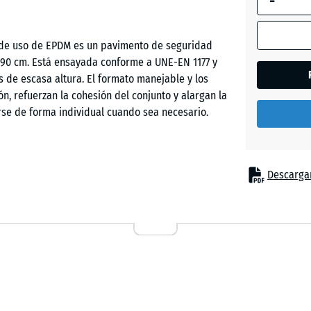
-
Césped
a de uso de EPDM es un pavimento de seguridad
inglés
 90 cm. Está ensayada conforme a UNE-EN 1177 y
 de escasa altura. El formato manejable y los
ión, refuerzan la cohesión del conjunto y alargan la
Etna
irse de forma individual cuando sea necesario.
Granito
gris
nte a lesiones por caída bajo elementos de juego de
Descargar
s sobre muelle y circuitos de equilibrio. Se
iles, parques para primera infancia, patios
Granito
 en áreas de terapia, rehabilitación y cuidados,
gris
una superficie suave.
oscuro
Lavand
se, de granulado de caucho ELT aglutinado con