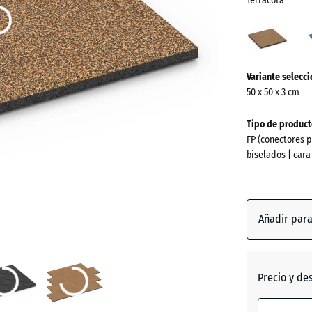
Terracota
Terra
(acti
¿Más
Variante selecc
información
50 x 50 x 3 cm
sobre
los
Tipo de product
colores?
FP (conectores p
biselados | cara
Mostrar
paleta
de
colores
Añadir par
Terraco
Precio y de
Atlantic