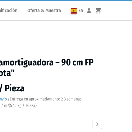
ificación
Oferta & Muestra
ES
amortiguadora – 90 cm FP
ota"
 / Pieza
nvío
/
Entrega en aproximadamente
2-3 semanas
a / m²
(
5,42
kg
/ Pieza)