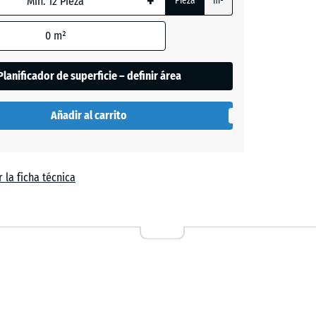
+
Pieza
m²
0
m²
Planificador de superficie – definir área
Añadir al carrito
 la ficha técnica
- 2,00 €
a