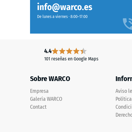
estructura
cálidos
Clase de
info@warco.es
de
Resisten
marrón
De lunes a viernes · 8:00–17:00
y
Permeabi
rojo
Resiste
tierra
evocan
Aislami
4.4
cerámica
Resiste
101 reseñas en Google Maps
mediterránea
Resis
y
superficies
a
Sobre WARCO
Infor
minerales
la
naturales.
Empresa
Aviso l
compr
Galería WARCO
Polític
-
Material
Contact
Condici
Valor
–
Derecho
Componentes
de
y
escal