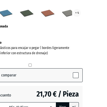
cota
Atlantico
Césped
Etna
Granito
+ 4
ve)
inglés
gris
ionada
o
lásticos para encajar o pegar | bordes ligeramente
 inferior con estructura de drenaje)
a comparar
(active)
ta
21,70 € / Pieza
scuento
o