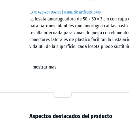
EAN:
4251469364165
| Núm. de artículo:
6416
La loseta amortiguadora de 50 × 50 × 3 cm con cap
para parques infantiles que amortigua caídas hasta
resulta adecuada para zonas de juego con elementos
conectores laterales de plástico facilitan la instalac
vida útil de la superficie. Cada loseta puede sustitu
Ámbitos de aplicación
mostrar más
La loseta de 3 cm de grosor protege a los niños fre
poca altura: toboganes pequeños, balancines, animale
emplea habitualmente en guarderías, escuelas infant
escolares y jardines particulares. También se utiliza
donde el contacto frecuente con la piel recomienda 
Composición y estructura
Aspectos destacados del producto
La loseta tiene una construcción bicapa. La capa ba