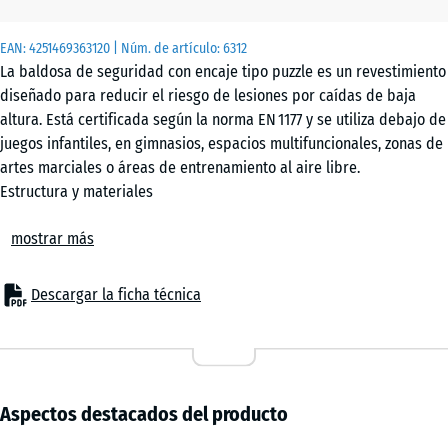
x 2
cm
EAN:
4251469363120
| Núm. de artículo:
6312
|
La baldosa de seguridad con encaje tipo puzzle es un revestimiento
0,25
diseñado para reducir el riesgo de lesiones por caídas de baja
m²
altura. Está certificada según la norma EN 1177 y se utiliza debajo de
juegos infantiles, en gimnasios, espacios multifuncionales, zonas de
artes marciales o áreas de entrenamiento al aire libre.
50
Estructura y materiales
x
Fabricada con granulado de caucho aglutinado con PU, la superficie
50
mostrar más
es porosa, antideslizante y resistente al desgaste. Es cómoda al
x 3
+ 3,30 €
contacto, térmicamente estable y agradable al tacto. La cara
cm
inferior estructurada favorece la elasticidad y la evacuación lateral
Descargar la ficha técnica
|
del agua. El material es transpirable, resistente a heladas, estable
0,25
a los rayos UV y no tóxico. Absorbe impactos, reduce ruidos y
m²
resiste un uso intensivo sin perder funcionalidad.
Sistema de unión y colocación
Los bordes tienen un sistema de encaje tipo puzzle con cortes de
Aspectos destacados del producto
50
precisión. El montaje no requiere herramientas: los dientes encajan
x