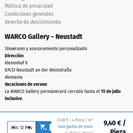
de
Política de privacidad
utiliza
granulado
24
Condiciones generales
de
Derecho de desistimiento
horas
grano
de
más
WARCO Gallery – Neustadt
grueso
descarga
para
Showroom y asesoramiento personalizado
(BS
aportar
Dirección
7188)
elasticidad,
Klemmhof 9
amortiguación
67433 Neustadt an der Weinstraße
y
Alemania
permeabilidad
Vacaciones de verano
al
La WARCO Gallery permanecerá cerrada hasta el
15 de julio
/ 5
agua.
inclusive
.
En
los
productos
37,60 € / 4 Pieza / m²
9,40 € /
La
-
+
negros
más gastos de envío
Pieza
resistencia