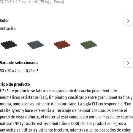
37,60 € / 4 Pieza / m²
(
4,75
kg
/ Pieza)
Color
Antracita
Antracita
Gris
Rojo
Verde
(active)
pizarra
ladrillo
hierba
¿Más
Variante seleccionada
información
sobre
50 x 50 x 2 cm | 0,25 m²
los
Dimensiones
Tipo de producto
colores?
para
UZ (Este producto se fabrica con granulado de caucho procedente de
el
Mostrar
neumáticos reciclados (ELT), limpiado y clasificado entre granulometría fina y
envío
paleta
media, unido con aglutinante de poliuretano. La sigla ELT corresponde a "End
540
of Life Tyres" y hace referencia al reciclaje de neumáticos usados. Desde el
de
x
punto de vista químico, el material está compuesto por una mezcla de caucho
colores
540
natural (NR) y caucho estireno-butadieno (SBR). En los productos negros o
(active)
Antracita
antracita se utiliza aglutinante incoloro, mientras que los acabados de color
x