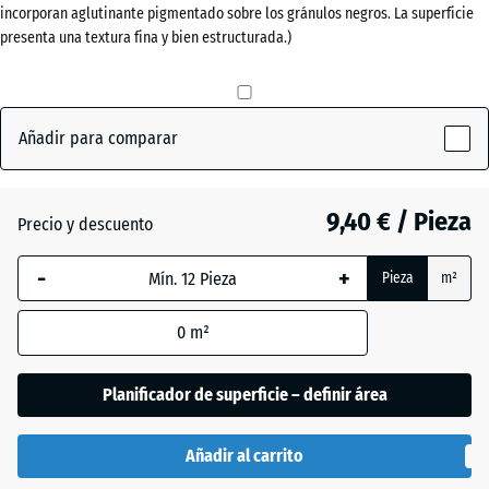
incorporan aglutinante pigmentado sobre los gránulos negros. La superficie
20
presenta una textura fina y bien estructurada.)
mm
Gris
+ 0,50 €
La dimensión
pizarra
seleccionada,
Añadir para comparar
enmarcada
en azul, se
Rojo
+ 0,50 €
utiliza para
ladrillo
9,40 € / Pieza
el cálculo de
Precio y descuento
necesidades
(salvo que se
-
+
Pieza
m²
Verde
indique lo
+ 1,00 €
hierba
contrario en
0
m²
los datos del
producto).
Planificador de superficie – definir área
50
x
Añadir al carrito
50