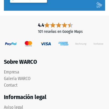
capa
compresión
superior
-
está
Valor
compuesta
4.4
por
de
101 reseñas en Google Maps
granulado
escala
fino
2
y
forma
=
una
aprox.
Sobre WARCO
superficie
0,75
antideslizante
Empresa
y
mm
Galería WARCO
resistente
de
al
Contact
abolladura
desgaste.
Información legal
La
residual
capa
después
Aviso legal
inferior