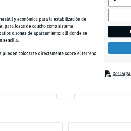
-
mate
 versátil y económica para la estabilización de
eal para losas de caucho como sistema
atios o zonas de aparcamiento: allí donde se
 sencilla.
las pueden colocarse directamente sobre el terreno
ongelante. El tratamiento superficial posterior
Descargar
sembrar con césped, creando una superficie verde y
a o gravilla y utilizarse como caminos, zonas
con grava decorativa, se obtiene un acceso o