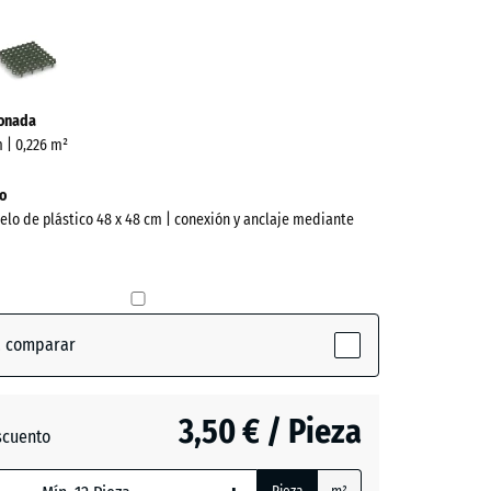
o
Verde
mate
ve)
ionada
m | 0,226 m²
o
uelo de plástico 48 x 48 cm | conexión y anclaje mediante
a comparar
tive)
3,50 € / Pieza
scuento