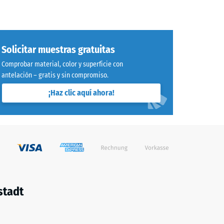
o. En
co no
las
Solicitar muestras gratuitas
 y
Comprobar material, color y superficie con
ésped o
antelación – gratis y sin compromiso.
oportar
terraza
¡Haz clic aquí ahora!
 que
 cm
stadt
a
nte, se