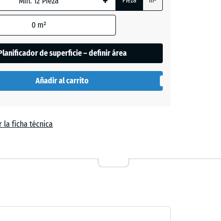
+
Pieza
m²
+ 0,30 €
0
m²
Planificador de superficie – definir área
Añadir al carrito
 la ficha técnica