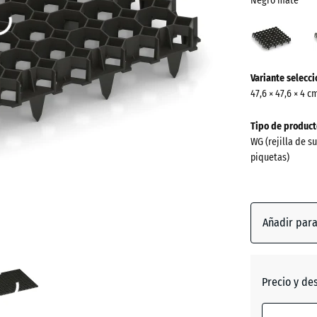
Negro mate
Negr
mate
(acti
¿Más
Variante selecc
información
47,6 × 47,6 × 4 c
sobre
los
Tipo de product
colores?
WG (rejilla de s
piquetas)
Mostrar
paleta
de
colores
Añadir par
Negro
(ac
mate
Precio y de
Verde