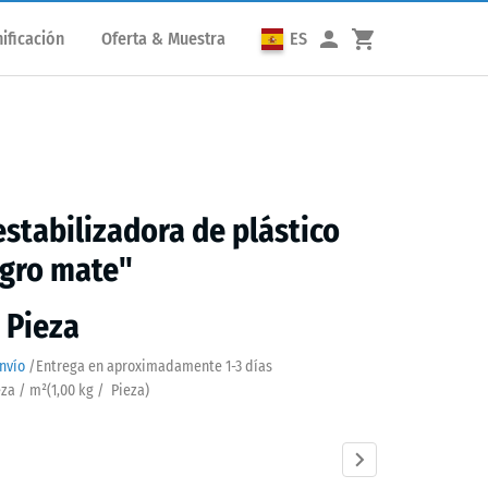
ificación
Oferta & Muestra
ES
 estabilizadora de plástico
gro mate"
/ Pieza
nvío
/
Entrega en aproximadamente
1-3 días
eza / m²
(
1,00
kg
/ Pieza)