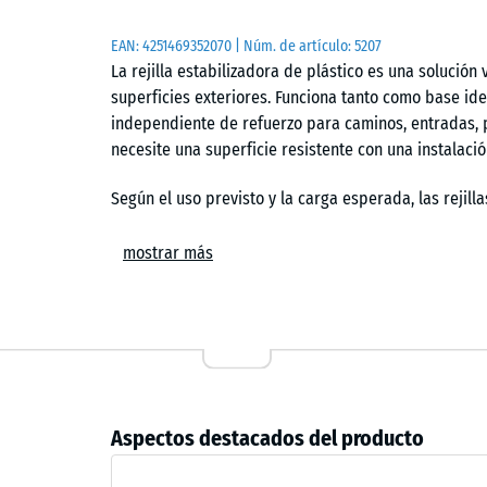
EAN:
4251469352070
| Núm. de artículo:
5207
La rejilla estabilizadora de plástico es una solución
superficies exteriores. Funciona tanto como base id
independiente de refuerzo para caminos, entradas, p
necesite una superficie resistente con una instalación
Según el uso previsto y la carga esperada, las rejil
natural, en una cama de grava o sobre una capa antic
varía según la aplicación:
mostrar más
– Se pueden rellenar hasta la mitad con sustrato y 
reforzada.
– También pueden rellenarse completamente con grav
transitables o base para losas de caucho.
Aspectos destacados del producto
– Si se sobrellenan unos 2 cm por encima del borde 
Detalles
terraza de grava clásica y estable.