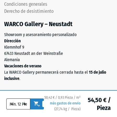
clasificado
Condiciones generales
-
con
Derecho de desistimiento
granulometría
Valor
media,
de
WARCO Gallery – Neustadt
unido
escala
con
Showroom y asesoramiento personalizado
aglutinante
4
Dirección
de
=
Klemmhof 9
poliuretano.
67433 Neustadt an der Weinstraße
aprox.
La
Alemania
sigla
0,25
Vacaciones de verano
ELT
mm
La WARCO Gallery permanecerá cerrada hasta el
15 de julio
corresponde
inclusive
.
de
a
"End
abolladura
of
residual
50,42 € / 0,93 Pieza / m²
54,50 € /
Life
-
+
más gastos de envío
después
Pieza
Tyres"
(
27,74
kg
/ Pieza)
Pavimentos de confianza.
y
de