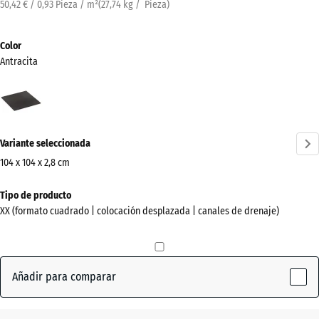
50,42 € / 0,93 Pieza / m²
(
27,74
kg
/ Pieza)
Color
Antracita
Antracita
(active)
Variante seleccionada
104 x 104 x 2,8 cm
Dimensiones
Tipo de producto
para
XX (formato cuadrado | colocación desplazada | canales de drenaje)
el
envío
1040
x
Añadir para comparar
1040
x