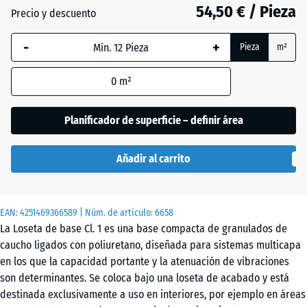
28
54,50 € / Pieza
Precio y descuento
mm
-
+
La dimensión
Pieza
m²
seleccionada,
enmarcada
0
m²
en azul, se
utiliza para
Planificador de superficie – definir área
el cálculo de
necesidades
Añadir al carrito
(salvo que se
indique lo
contrario en
los datos del
EAN:
4251469366589
| Núm. de artículo:
6658
La Loseta de base Cl. 1 es una base compacta de granulados de
producto).
caucho ligados con poliuretano, diseñada para sistemas multicapa
104
en los que la capacidad portante y la atenuación de vibraciones
x
son determinantes. Se coloca bajo una loseta de acabado y está
104
destinada exclusivamente a uso en interiores, por ejemplo en áreas
x