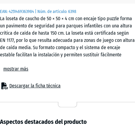
EAN:
4251469363984
| Núm. de artículo:
6398
La loseta de caucho de 50 × 50 × 4 cm con encaje tipo puzzle forma
un pavimento de seguridad para parques infantiles con una altura
crítica de caída de hasta 150 cm. La loseta está certificada según
EN 1177, por lo que resulta adecuada para zonas de juego con altura
de caída media. Su formato compacto y el sistema de encaje
estable facilitan la instalación y permiten sustituir fácilmente
piezas individuales si es necesario.
mostrar más
Ámbitos de aplicación
La loseta de caucho de 4 cm se utiliza en todos los lugares donde
es necesario proteger a los niños frente a caídas de hasta 150 cm.
Descargar la ficha técnica
Las aplicaciones típicas incluyen equipamientos de juego con altura
media, como toboganes clásicos, juegos de muelle, elementos de
equilibrio, pequeños módulos de escalada o estructuras de juego
combinadas en guarderías, escuelas y parques infantiles públicos o
privados.
Aspectos destacados del producto
Estructura y material
La loseta está fabricada con granulado de caucho ELT ligado con