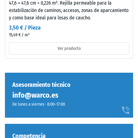
jardines
47,6 × 47,6 cm = 0,226 m². Rejilla permeable para la
de golpes,
y
estabilización de caminos, accesos, zonas de aparcamiento
vibraciones y
terrazas.
y como base ideal para losas de caucho.
ruido de
impacto –
3,50 € / Pieza
Valor de
Material
15,49 € / m²
escala 4 =
–
amortiguación
Componentes
Ver producto
fuerte
y
estructura
Clase de
resistencia al
deslizamiento
DS (EN 14041) -
Asesoramiento técnico
Este
Valor de
info@warco.es
producto
escala 3 =
presenta
Coeficiente de
De lunes a viernes · 8:00–17:00
una
fricción aprox.
0,45
estructura
de
Resistencia
dos
Competencia
a la