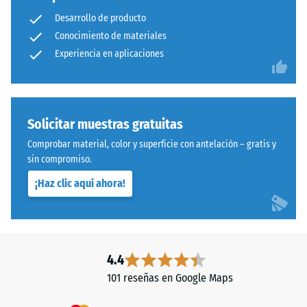
capas
abrasión –
Desarrollo de producto
fabricadas
Resistencia
Conocimiento de materiales
con
al desgaste
granulado
Experiencia en aplicaciones
abrasivo –
Valor de la
de
escala 4 =
caucho
«excelente»
procedente
(BS 7188)
de
Solicitar muestras gratuitas
neumáticos
Permeabilidad
Comprobar material, color y superficie con antelación – gratis y
reciclados
al agua (EN
sin compromiso.
(ELT),
12616) – Valor 5
¡Haz clic aquí ahora!
= Infiltración
limpiado
aprox. 1000
y
mm/h (1000
unido
l/h/m²)
con
aglutinante
Resistencia al
4.4
de
deslizamiento
101 reseñas en Google Maps
poliuretano.
(EN 16165) –
Valor de
La