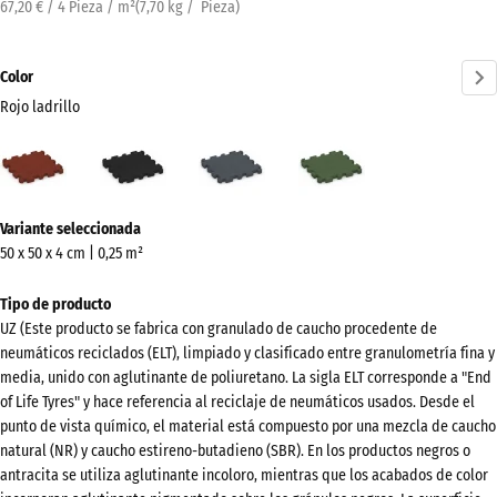
67,20 € / 4 Pieza / m²
(
7,70
kg
/ Pieza)
Color
Rojo ladrillo
Rojo
Antracita
Gris
Verde
ladrillo
pizarra
hierba
(active)
¿Más
Variante seleccionada
información
50 x 50 x 4 cm | 0,25 m²
sobre
los
Tipo de producto
colores?
UZ (Este producto se fabrica con granulado de caucho procedente de
neumáticos reciclados (ELT), limpiado y clasificado entre granulometría fina y
Mostrar
media, unido con aglutinante de poliuretano. La sigla ELT corresponde a "End
paleta
of Life Tyres" y hace referencia al reciclaje de neumáticos usados. Desde el
de
punto de vista químico, el material está compuesto por una mezcla de caucho
colores
natural (NR) y caucho estireno-butadieno (SBR). En los productos negros o
antracita se utiliza aglutinante incoloro, mientras que los acabados de color
Rojo