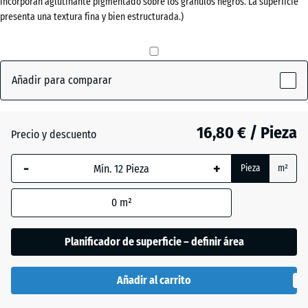
incorporan aglutinante pigmentado sobre los gránulos negros. La superficie
(active)
ladrillo
presenta una textura fina y bien estructurada.)
Antracita
- 0,50 €
Añadir para comparar
Gris
pizarra
16,80 € / Pieza
Precio y descuento
-
+
Pieza
m²
Verde
+ 0,50 €
hierba
0
m²
Planificador de superficie – definir área
Añadir al carrito