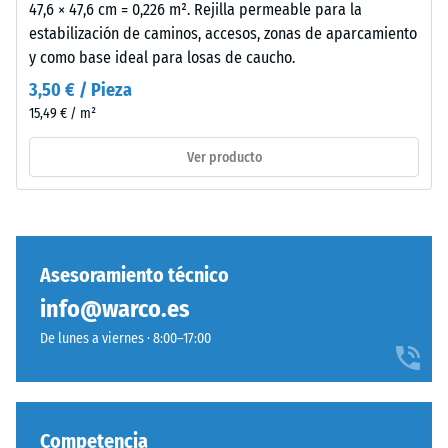
verde
47,6 × 47,6 cm = 0,226 m². Rejilla permeable para la
de golpes,
medio
estabilización de caminos, accesos, zonas de aparcamiento
vibraciones y
intenso
y como base ideal para losas de caucho.
ruido de
y
impacto –
3,50 € / Pieza
uniforme.
Valor de
15,49 € / m²
El
escala 5 =
revestimiento
amortiguación
Ver producto
coloreado
excelente
puede
Clase de
desgastarse,
resistencia al
oscureciendo
deslizamiento
ligeramente
DS (EN 14041) -
Asesoramiento técnico
el
Valor de
info@warco.es
tono.
escala 3 =
Coeficiente de
De lunes a viernes · 8:00–17:00
fricción aprox.
Material
0,45
–
Resistencia
Componentes
Competencia
a la
y