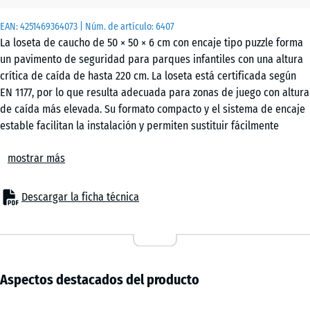
EAN:
4251469364073
| Núm. de artículo:
6407
La loseta de caucho de 50 × 50 × 6 cm con encaje tipo puzzle forma
un pavimento de seguridad para parques infantiles con una altura
crítica de caída de hasta 220 cm. La loseta está certificada según
EN 1177, por lo que resulta adecuada para zonas de juego con altura
de caída más elevada. Su formato compacto y el sistema de encaje
estable facilitan la instalación y permiten sustituir fácilmente
piezas individuales si es necesario.
mostrar más
Ámbitos de aplicación
La loseta de caucho de 6 cm se utiliza en todos los lugares donde
es necesario proteger a los niños frente a caídas de hasta 220 cm.
Descargar la ficha técnica
Las aplicaciones típicas incluyen equipamientos de juego más altos
y estructuras lúdicas más exigentes, como grandes estructuras de
escalada, torres de escalada, redes para trepar, sistemas de juego
combinados o muros de escalada y boulder en parques infantiles
públicos, patios escolares y zonas recreativas.
Aspectos destacados del producto
Estructura y material
La loseta está fabricada con granulado de caucho ELT ligado con