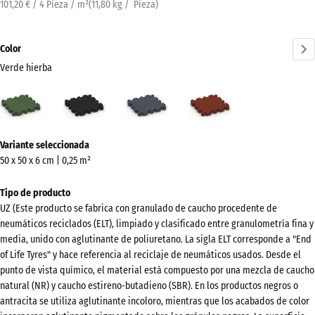
101,20 € / 4 Pieza / m²
(
11,80
kg
/ Pieza)
Color
Verde hierba
Verde
Antracita
Gris
Rojo
hierba
pizarra
ladrillo
(active)
¿Más
Variante seleccionada
información
50 x 50 x 6 cm | 0,25 m²
sobre
los
Tipo de producto
colores?
UZ (Este producto se fabrica con granulado de caucho procedente de
neumáticos reciclados (ELT), limpiado y clasificado entre granulometría fina y
Mostrar
media, unido con aglutinante de poliuretano. La sigla ELT corresponde a "End
paleta
of Life Tyres" y hace referencia al reciclaje de neumáticos usados. Desde el
de
punto de vista químico, el material está compuesto por una mezcla de caucho
colores
natural (NR) y caucho estireno-butadieno (SBR). En los productos negros o
antracita se utiliza aglutinante incoloro, mientras que los acabados de color
Verde