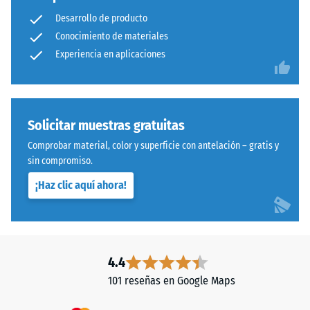
abrasión –
estructura
Desarrollo de producto
Resistencia
Conocimiento de materiales
al desgaste
Experiencia en aplicaciones
abrasivo –
Valor de la
Este
escala 4 =
producto
«excelente»
presenta
(BS 7188)
una
Solicitar muestras gratuitas
estructura
Permeabilidad
Comprobar material, color y superficie con antelación – gratis y
de
al agua (EN
sin compromiso.
dos
12616) – Valor 5
¡Haz clic aquí ahora!
= Infiltración
capas
aprox. 1000
fabricadas
mm/h (1000
con
l/h/m²)
granulado
de
Resistencia al
4.4
caucho
deslizamiento
101 reseñas en Google Maps
procedente
(EN 16165) –
Valor de
de