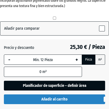
incorporan aglutinante pigmentado sobre los gránulos negros. La superficie
(active)
hierba
presenta una textura fina y bien estructurada.)
Antracita
- 1,10 €
Añadir para comparar
Gris
- 0,60 €
pizarra
25,30 € / Pieza
Precio y descuento
-
+
Pieza
m²
Rojo
- 0,60 €
ladrillo
0
m²
Planificador de superficie – definir área
Añadir al carrito