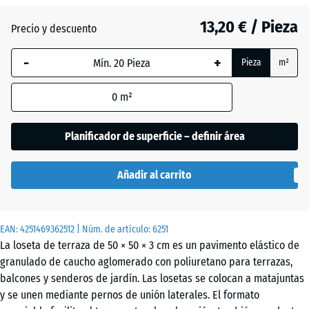
(active)
pizarra
13,20 € / Pieza
Precio y descuento
-
+
Antracita
- 2,80 €
Pieza
m²
0
m²
Azul
cielo
Planificador de superficie – definir área
Añadir al carrito
Beige
+ 0,30 €
arena
EAN:
4251469362512
| Núm. de artículo:
6251
La loseta de terraza de 50 × 50 × 3 cm es un pavimento elástico de
Rojo
- 2,60 €
granulado de caucho aglomerado con poliuretano para terrazas,
ladrillo
balcones y senderos de jardín. Las losetas se colocan a matajuntas
y se unen mediante pernos de unión laterales. El formato