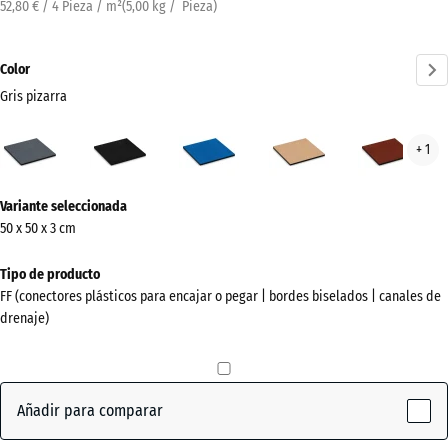
52,80 € / 4 Pieza / m²
(
5,00
kg
/ Pieza)
Color
Gris pizarra
Gris
Antracita
Azul
Beige
Rojo
+ 1
pizarra
cielo
arena
ladri
(active)
¿Más
Variante seleccionada
información
50 x 50 x 3 cm
sobre
los
Tipo de producto
colores?
FF (conectores plásticos para encajar o pegar | bordes biselados | canales de
drenaje)
Mostrar
paleta
de
colores
Añadir para comparar
Gris