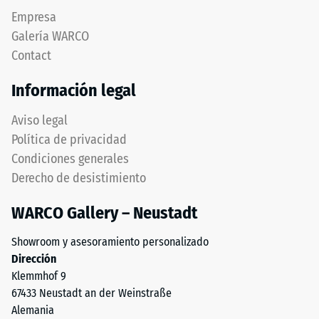
escala
material
Empresa
2
obtenido
Galería WARCO
del
=
Contact
reciclaje
aprox.
de
Información legal
0,75
neumáticos
usados.
mm
Aviso legal
La
de
Política de privacidad
capa
Condiciones generales
abolladura
superior
Derecho de desistimiento
está
residual
compuesta
después
WARCO Gallery – Neustadt
por
de
granulado
Showroom y asesoramiento personalizado
fino
24
Dirección
y
horas
Klemmhof 9
forma
67433 Neustadt an der Weinstraße
de
una
Alemania
superficie