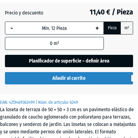
(active)
hierba
11,40 € / Pieza
Precio y descuento
-
+
Antracita
- 1,00 €
Pieza
m²
0
m²
Azul
+ 1,80 €
cielo
Planificador de superficie – definir área
Añadir al carrito
Beige
+ 2,10 €
arena
EAN:
4251469362499
| Núm. de artículo:
6249
La loseta de terraza de 50 × 50 × 3 cm es un pavimento elástico de
Gris
+ 1,80 €
granulado de caucho aglomerado con poliuretano para terrazas,
pizarra
balcones y senderos de jardín. Las losetas se colocan a matajuntas
y se unen mediante pernos de unión laterales. El formato