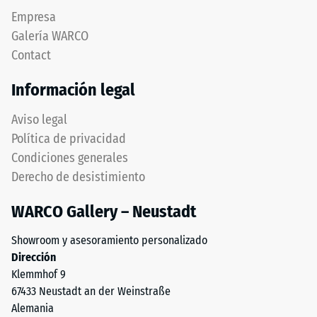
escala
reciclaje
Empresa
2
de
Galería WARCO
neumáticos
=
Contact
usados.
aprox.
La
Información legal
0,75
capa
superior
mm
Aviso legal
está
de
Política de privacidad
compuesta
Condiciones generales
abolladura
por
Derecho de desistimiento
granulado
residual
fino
después
WARCO Gallery – Neustadt
y
de
forma
Showroom y asesoramiento personalizado
una
24
Dirección
superficie
horas
Klemmhof 9
antideslizante
67433 Neustadt an der Weinstraße
de
y
Alemania
resistente