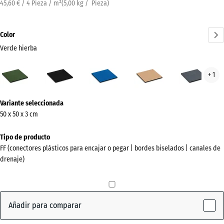
45,60 € / 4 Pieza / m²
(
5,00
kg
/ Pieza)
Color
Verde hierba
Verde
Antracita
Azul
Beige
Gris
+ 1
hierba
cielo
arena
piza
(active)
¿Más
Variante seleccionada
información
50 x 50 x 3 cm
sobre
los
Tipo de producto
colores?
FF (conectores plásticos para encajar o pegar | bordes biselados | canales de
drenaje)
Mostrar
paleta
de
colores
Añadir para comparar
Verde