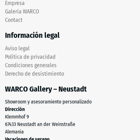
Empresa
de
redondeado
Galería WARCO
1
idéntico
a
Contact
a
5,
modelo
Información legal
donde
4035,
cada
pero
Aviso legal
valor
prescinde
Política de privacidad
de
completamente
la
Condiciones generales
del
escala
Derecho de desistimiento
bisel,
corresponde
manteniendo
a
WARCO Gallery – Neustadt
capa
un
superior
rango
Showroom y asesoramiento personalizado
estable.
de
Dirección
Bordes
densidad
Klemmhof 9
en
específico.
67433 Neustadt an der Weinstraße
ángulo
Por
Alemania
recto
ejemplo,
Vacaciones de verano