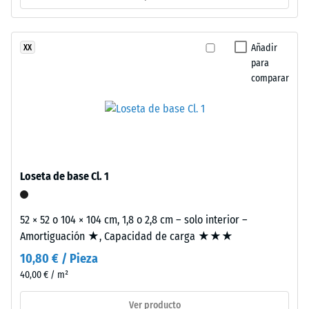
-
estabilizado
valor
frente
de
a
Añadir
XX
los
para
escala
rayos
comparar
2
UV.
=
La
superficie
de
presenta
780
una
a
estructura
Loseta de base Cl. 1
de
840
poros
kg/m³
52 × 52 o 104 × 104 cm, 1,8 o 2,8 cm – solo interior –
abiertos.
Amortiguación ★, Capacidad de carga ★★★
La
10,80 € / Pieza
capa
base
40,00 € / m²
está
/ 5
Ver producto
formada