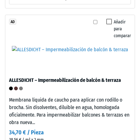
por
granulado
de
Añadir
AD
La
para
caucho
densidad
comparar
procedente
aparente
de
de
neumáticos
un
reciclados
material
(ELT),
describe
limpiado
la
ALLESDICHT – Impermeabilización de balcón & terraza
y
relación
clasificado
entre
en
Membrana líquida de caucho para aplicar con rodillo o
su
granulometría
brocha. Sin disolventes, diluible en agua, homologada
masa
media,
oficialmente. Para impermeabilizar balcones & terrazas en
y
unido
obra nueva...
su
con
volumen
34,70 € / Pieza
aglutinante
total,
38,56 € / m² x 2 mm