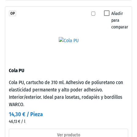
con
escala 4 =
granulado
ángulo medio
Añadir
OP
de
de aceptación
para
caucho
aprox. 16°,
comparar
de
grupo R10
etileno-
Aislamiento
propileno-
térmico –
dieno
Valor de
(EPDM)
escala 2 =
de
Conductividad
Cola PU
nueva
térmica aprox.
Cola PU, cartucho de 310 ml. Adhesivo de poliuretano con
fabricación,
0,12 W/(m·K)
elasticidad permanente y alto poder adhesivo.
teñido
Resistente
Interior/exterior. Ideal para losetas, rodapiés y bordillos
en
a las
WARCO.
masa
heladas
y
14,30 € / Pieza
Densidad
unido
46,13 € / l
aparente
con
poliuretano
Ver producto