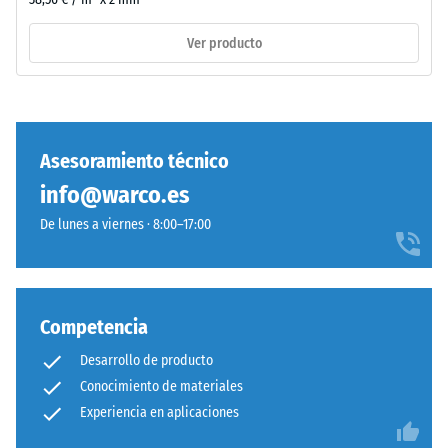
de
incluyendo
poliuretano
Ver producto
todos
estándar.
los
La
poros,
sigla
cavidades
ELT
e
corresponde
Asesoramiento técnico
inclusiones
a
de
info@warco.es
"End
aire.
of
De lunes a viernes · 8:00–17:00
En
Life
los
Tyres".
productos
La
de
capa
Competencia
WARCO,
base
este
Desarrollo de producto
se
valor
Conocimiento de materiales
prensa
suele
Experiencia en aplicaciones
con
estar
densidad