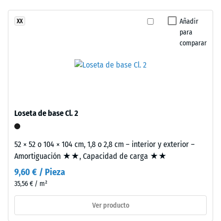
abrasión –
tiene
Resistencia
Añadir
XX
una
al desgaste
para
estructura
abrasivo –
comparar
de
Valor de la
dos
escala 2 =
capas.
«bueno»
La
(BS 7188)
capa
Permeabilidad
de
Loseta de base Cl. 2
al agua (EN
desgaste,
12616) – Valor 4
de
= Infiltración
aproximadamente
52 × 52 o 104 × 104 cm, 1,8 o 2,8 cm – interior y exterior –
aprox. 600
3,3
Amortiguación ★★, Capacidad de carga ★★
mm/h (600
mm
l/h/m²)
9,60 € / Pieza
de
35,56 € / m²
Resistencia al
espesor,
deslizamiento
se
Ver producto
(EN 16165) –
fabrica
Valor de