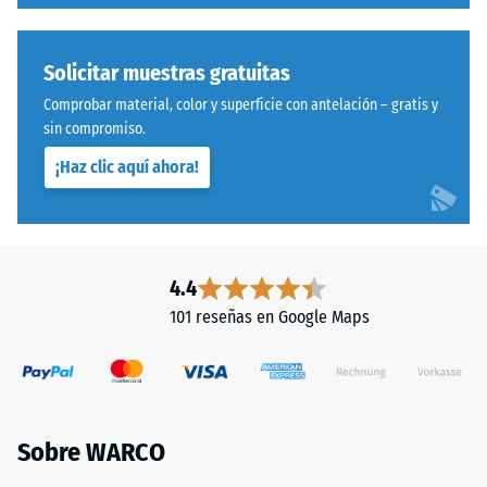
entre
estándar.
600
y
Solicitar muestras gratuitas
Instalación
1250
Comprobar material, color y superficie con antelación – gratis y
–
kg/m³.
sin compromiso.
Procesado
Para
–
representar
¡Haz clic aquí ahora!
Montaje
claramente
la
densidad
aparente
4.4
de
101 reseñas en Google Maps
un
producto
específico,
Sistema
WARCO
con
utiliza
dentado
Sobre WARCO
una
ondulado
escala
y