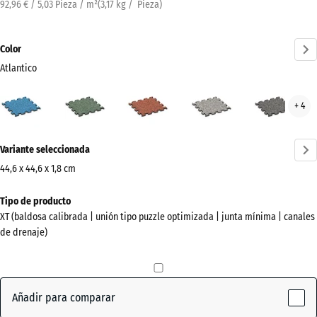
92,96 € / 5,03 Pieza / m²
(
3,17
kg
/ Pieza)
Color
Atlantico
Atlantico
Césped
Etna
Granito
Gran
+ 4
(active)
inglés
gris
gris
oscu
¿Más
Variante seleccionada
información
sobre
44,6 x 44,6 x 1,8 cm
los
Dimensiones
Tipo de producto
colores?
para
XT (baldosa calibrada | unión tipo puzzle optimizada | junta mínima | canales
el
Mostrar
de drenaje)
envío
paleta
485
de
x
colores
485
Añadir para comparar
(active)
Atlantico
x