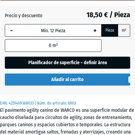
18
mm
18,50 € / Pieza
Precio y descuento
Césped
La dimensión
inglés
-
+
Pieza
m²
seleccionada,
enmarcada
0
m²
en azul, se
Etna
utiliza para
el cálculo de
Planificador de superficie – definir área
necesidades
Granito
(salvo que se
gris
Añadir al carrito
indique lo
contrario en
los datos del
Granito
EAN:
producto).
4251469368033
| Núm. de artículo:
6803
gris
El pavimento agility canino de WARCO es una superficie modular de
oscuro
44,6
caucho diseñada para circuitos de agility, zonas de entrenamiento,
x
parques caninos y espacios cubiertos o temporales. La estructura
44,6
del material amortigua saltos, frenadas y aterrizajes, creando una