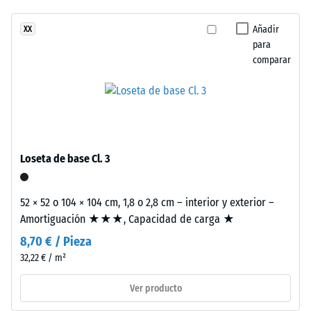
ha
superficie
de golpes,
seleccionado
vibraciones y
fresca
Añadir
XX
ningún
ruido de
para
y
producto
impacto –
comparar
expresiva
Valor de
para
inspirada
escala 2 =
la
en
amortiguación
comparación.
el
confortable
agua
Clase de
abierta.
Loseta de base Cl. 3
resistencia al
deslizamiento
Material
DS (EN 14041) -
52 × 52 o 104 × 104 cm, 1,8 o 2,8 cm – interior y exterior –
–
Valor de
Amortiguación ★★★, Capacidad de carga ★
Componentes
escala 5 =
Coeficiente de
y
8,70 € / Pieza
fricción aprox.
estructura
32,22 € / m²
0,6
Ver producto
Resistencia
Este
a la
producto