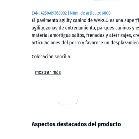
EAN:
4251469368002
| Núm. de artículo:
6800
El pavimento agility canino de WARCO es una superf
agility, zonas de entrenamiento, parques caninos y e
material amortigua saltos, frenadas y aterrizajes, c
articulaciones del perro y favorece un desplazamien
Colocación sencilla
Las baldosas se colocan sin fijación permanente sobr
mostrar más
puzzle mantiene las piezas conectadas y genera una j
recortes se realizan con herramientas habituales y l
cualquier momento. Al no requerir anclaje, el sist
temporales.
Superficie segura para el entrenamiento canino
Aspectos destacados del producto
La textura superficial proporciona agarre en todas la
A la vez, la superficie ofrece una pisada confortable