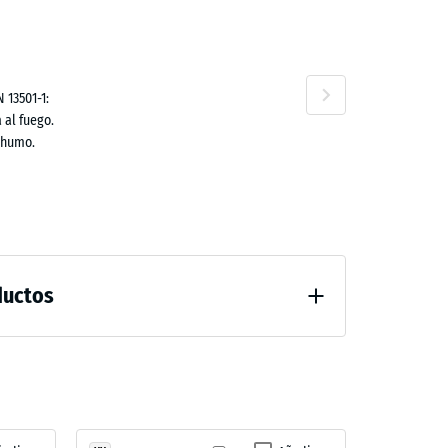
ta
90 €
no
 13501-1:
 al fuego.
 humo.
ductos
guación confortable
fricción aprox. 0,6