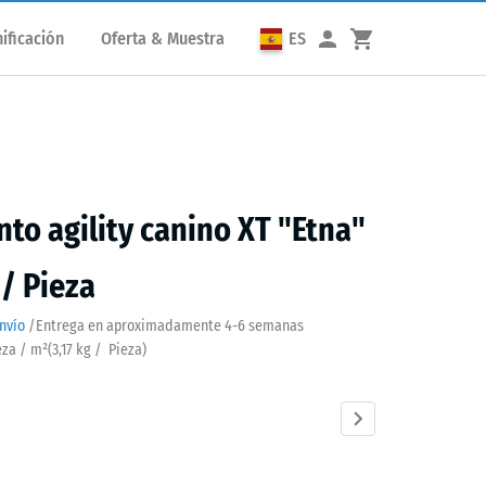
ificación
Oferta & Muestra
ES
to agility canino XT "Etna"
 / Pieza
nvío
/
Entrega en aproximadamente
4-6 semanas
eza / m²
(
3,17
kg
/ Pieza)
Atlantico
Césped
Granito
Granito