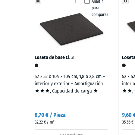
estructura
absorción de impactos y soporte estructural.
červených,
Añadir
XX
XX
Resisten
para
oranžových
Permeabi
comparar
a
hnědých
Resiste
tónů
Aislami
vytváří
výrazný
Resiste
kontrastní
Densi
Loseta de base Cl. 3
Loseta
vzhled.
apare
Povrch
-
získává
52 × 52 o 104 × 104 cm, 1,8 o 2,8 cm –
52 × 5
razantní
valor
interior y exterior – Amortiguación
interi
a
★★★, Capacidad de carga ★
★★, C
de
barevně
escal
silný
výraz.
2
8,70 € / Pieza
9,60 
=
32,22 € / m²
35,56 €
Material
de