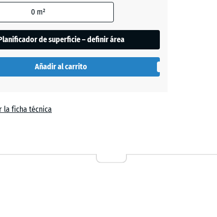
0
m²
de
Planificador de superficie – definir área
es
se
Añadir al carrito
n
el
 la ficha técnica
a