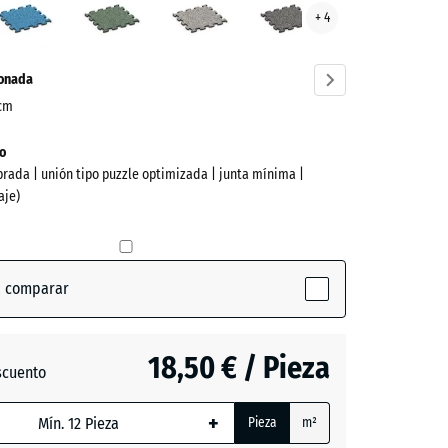
+ 4
ve)
inglés
gris
gris
oscuro
ionada
 cm
o
brada | unión tipo puzzle optimizada | junta mínima |
aje)
a comparar
ive)
18,50 € / Pieza
scuento
o
ón
+
da,
Pieza
m²