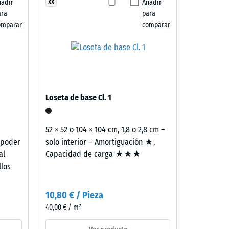
ñadir
Añadir
XX
«bueno» (BS 7188)
ara
para
omparar
comparar
ión aprox. 16°, grupo R10
Loseta de base Cl. 1
52 × 52 o 104 × 104 cm, 1,8 o 2,8 cm –
 poder
solo interior – Amortiguación ★,
al
Capacidad de carga ★★★
llos
10,80 € / Pieza
40,00 € / m²