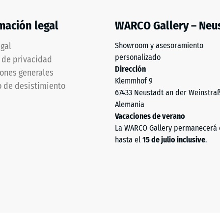
mación legal
WARCO Gallery – Neu
os
egal
Showroom y asesoramiento
personalizado
a de privacidad
Dirección
ones generales
Klemmhof 9
 de desistimiento
67433 Neustadt an der Weinstra
Alemania
Vacaciones de verano
La WARCO Gallery permanecerá 
hasta el
15 de julio inclusive
.
ntar
nte