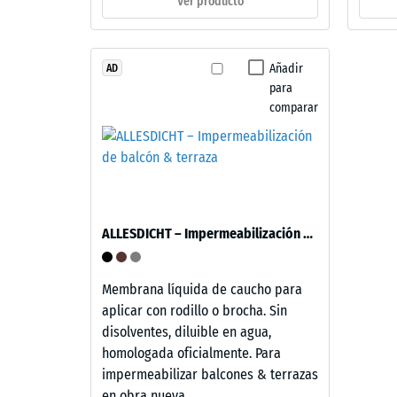
–
Ver producto
780
Componentes
y
a
estructura
Añadir
AD
840
para
kg/m³
comparar
Este
producto
tiene
una
2 / 5
estructura
de
ALLESDICHT – Impermeabilización de balcón & terraza
dos
capas.
La
Membrana líquida de caucho para
La
capa
aplicar con rodillo o brocha. Sin
densida
de
disolventes, diluible en agua,
aparent
desgaste,
homologada oficialmente. Para
de
de
impermeabilizar balcones & terrazas
un
aproximadamente
en obra nueva...