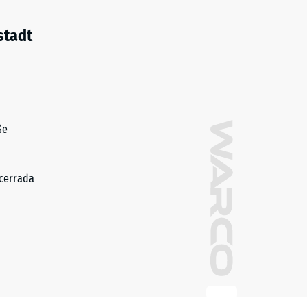
stadt
ße
cerrada