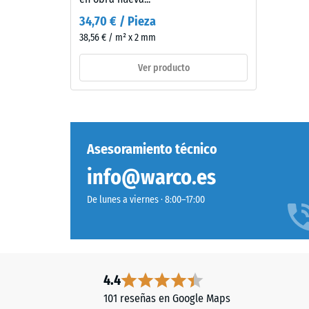
material
3,3
describ
34,70 € / Pieza
mm
la
38,56 € / m² x 2 mm
de
relación
espesor,
Ver producto
entre
se
su
fabrica
masa
con
y
granulado
su
de
Asesoramiento técnico
volumen
caucho
total,
info@warco.es
de
incluyen
etileno-
De lunes a viernes · 8:00–17:00
todos
propileno-
los
dieno
poros,
(EPDM)
cavidad
de
e
nueva
4.4
inclusio
fabricación,
101 reseñas en Google Maps
de