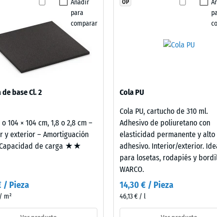
Añadir
A
OP
cia a la abrasión – Resistencia al desgaste abrasivo – Valor de la escala 2 = 
seleccionado
para
p
ningún
lidad al agua (EN 12616) – Valor 4 = Infiltración aprox. 600 mm/h (600 l/h/m²)
comparar
c
producto
ncia al deslizamiento (EN 16165) – Valor de escala 4 = ángulo medio de aceptac
para
la
ento térmico – Valor de escala 2 = Conductividad térmica aprox. 0,12 W/(m·K)
comparación.
nte a las heladas
dad
 de base Cl. 2
Cola PU
nte
Cola PU, cartucho de 310 ml.
2 o 104 × 104 cm, 1,8 o 2,8 cm –
Adhesivo de poliuretano con
or y exterior – Amortiguación
elasticidad permanente y alto
apacidad de carga ★★
adhesivo. Interior/exterior. Ide
para losetas, rodapiés y bordi
a
WARCO.
€ / Pieza
14,30 € / Pieza
 / m²
46,13 € / l