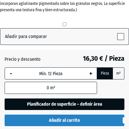
incorporan aglutinante pigmentado sobre los gránulos negros. La superficie
40
presenta una textura fina y bien estructurada.)
mm
Gris
+ 0,50 €
La dimensión
pizarra
seleccionada,
Añadir para comparar
enmarcada
en azul, se
Rojo
+ 0,50 €
utiliza para
ladrillo
16,30 € / Pieza
el cálculo de
Precio y descuento
necesidades
(salvo que se
-
+
Pieza
m²
Verde
indique lo
+ 1,00 €
hierba
contrario en
0
m²
los datos del
producto).
Planificador de superficie – definir área
50
x
Añadir al carrito
50