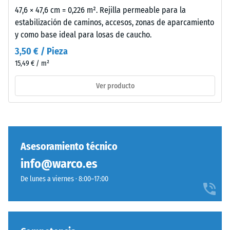
Amortiguación
de
47,6 × 47,6 cm = 0,226 m². Rejilla permeable para la
de golpes,
inspiración
estabilización de caminos, accesos, zonas de aparcamiento
vibraciones y
industrial.
y como base ideal para losas de caucho.
ruido de
impacto –
3,50 € / Pieza
Valor de
Material
15,49 € / m²
escala 4 =
–
amortiguación
Componentes
Ver producto
fuerte
y
estructura
Clase de
resistencia al
deslizamiento
DS (EN 14041) -
Asesoramiento técnico
Este
Valor de
info@warco.es
producto
escala 3 =
presenta
Coeficiente de
De lunes a viernes · 8:00–17:00
una
fricción aprox.
0,45
estructura
de
Resistencia
dos