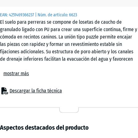
x 4
cm
EAN:
4251469366237
| Núm. de artículo:
6623
|
El suelo para perreras se compone de losetas de caucho de
0,25
granulado ligado con PU para crear una superficie continua, firme y
m²
cómoda en recintos caninos. La unión tipo puzzle permite encajar
las piezas con rapidez y formar un revestimiento estable sin
fijaciones adicionales. Su estructura de poro abierto y los canales
50
de drenaje inferiores facilitan la evacuación del agua y favorecen
x
un uso más higiénico.
50
mostrar más
Unión segura entre las losetas
x 3
- 3,60 €
El sistema de ensamblaje mantiene las piezas conectadas entre sí y
cm
reduce el riesgo de desplazamiento por el movimiento de los
Descargar la ficha técnica
|
perros. No hace falta pegarlas ni atornillarlas al soporte. Tampoco
0,25
suele ser necesario un borde de contención. Una vez colocadas, las
m²
losetas forman una superficie continua apta para el uso diario en la
perrera.
Colocación sencilla sobre distintos soportes
Aspectos destacados del producto
Este revestimiento de perrera puede instalarse sobre bases