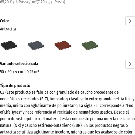
65,20 € / 4 Pieza / m²
(
7,70
kg
/ Pieza)
Color
Antracita
Antracita
Gris
Rojo
Verde
(active)
pizarra
ladrillo
hierba
¿Más
Variante seleccionada
información
sobre
50 x 50 x 4 cm | 0,25 m²
los
Dimensiones
Tipo de producto
colores?
para
UZ (Este producto se fabrica con granulado de caucho procedente de
el
Mostrar
neumáticos reciclados (ELT), limpiado y clasificado entre granulometría fina y
envío
paleta
media, unido con aglutinante de poliuretano. La sigla ELT corresponde a "End
540
of Life Tyres" y hace referencia al reciclaje de neumáticos usados. Desde el
de
x
punto de vista químico, el material está compuesto por una mezcla de caucho
colores
540
natural (NR) y caucho estireno-butadieno (SBR). En los productos negros o
(active)
Antracita
antracita se utiliza aglutinante incoloro, mientras que los acabados de color
x