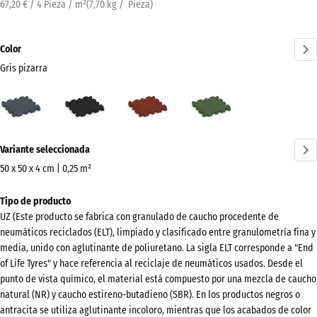
67,20 € / 4 Pieza / m²
(
7,70
kg
/ Pieza)
Color
Gris pizarra
Gris
Antracita
Rojo
Verde
pizarra
ladrillo
hierba
(active)
¿Más
Variante seleccionada
información
sobre
50 x 50 x 4 cm | 0,25 m²
los
Dimensiones
Tipo de producto
colores?
para
UZ (Este producto se fabrica con granulado de caucho procedente de
el
Mostrar
neumáticos reciclados (ELT), limpiado y clasificado entre granulometría fina y
envío
paleta
media, unido con aglutinante de poliuretano. La sigla ELT corresponde a "End
540
of Life Tyres" y hace referencia al reciclaje de neumáticos usados. Desde el
de
x
punto de vista químico, el material está compuesto por una mezcla de caucho
colores
540
natural (NR) y caucho estireno-butadieno (SBR). En los productos negros o
Gris
antracita se utiliza aglutinante incoloro, mientras que los acabados de color
x