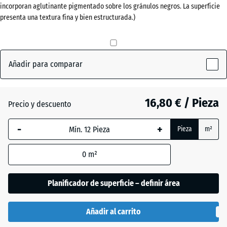
incorporan aglutinante pigmentado sobre los gránulos negros. La superficie
(active)
pizarra
40
presenta una textura fina y bien estructurada.)
mm
La dimensión
Antracita
- 0,50 €
seleccionada,
Añadir para comparar
enmarcada
en azul, se
Rojo
utiliza para
ladrillo
16,80 € / Pieza
el cálculo de
Precio y descuento
necesidades
(salvo que se
-
+
Pieza
m²
Verde
indique lo
+ 0,50 €
hierba
contrario en
0
m²
los datos del
producto).
Planificador de superficie – definir área
50
x
Añadir al carrito
50