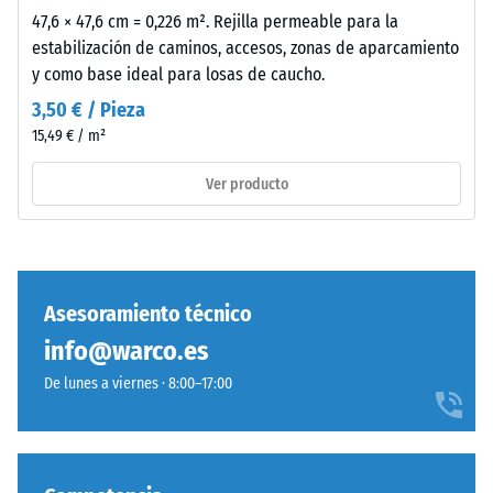
Amortiguación
oscuro
47,6 × 47,6 cm = 0,226 m². Rejilla permeable para la
de golpes,
de
estabilización de caminos, accesos, zonas de aparcamiento
vibraciones y
carácter
y como base ideal para losas de caucho.
ruido de
frío
impacto –
3,50 € / Pieza
y
Valor de
15,49 € / m²
discreto.
escala 4 =
El
amortiguación
Ver producto
desgaste
fuerte
del
Clase de
revestimiento
resistencia al
coloreado
deslizamiento
apenas
DS (EN 14041) -
Asesoramiento técnico
modifica
Valor de
info@warco.es
el
escala 3 =
aspecto
Coeficiente de
De lunes a viernes · 8:00–17:00
fricción aprox.
del
0,45
tono.
Resistencia