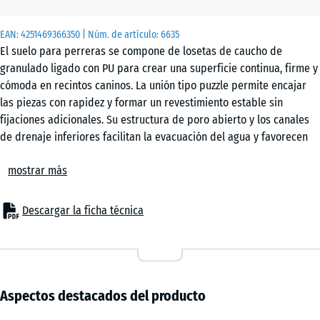
x 4
cm
EAN:
4251469366350
| Núm. de artículo:
6635
|
El suelo para perreras se compone de losetas de caucho de
0,25
granulado ligado con PU para crear una superficie continua, firme y
m²
cómoda en recintos caninos. La unión tipo puzzle permite encajar
las piezas con rapidez y formar un revestimiento estable sin
fijaciones adicionales. Su estructura de poro abierto y los canales
50
de drenaje inferiores facilitan la evacuación del agua y favorecen
x
un uso más higiénico.
50
mostrar más
Unión segura entre las losetas
x 3
- 3,60 €
El sistema de ensamblaje mantiene las piezas conectadas entre sí y
cm
reduce el riesgo de desplazamiento por el movimiento de los
Descargar la ficha técnica
|
perros. No hace falta pegarlas ni atornillarlas al soporte. Tampoco
0,25
suele ser necesario un borde de contención. Una vez colocadas, las
m²
losetas forman una superficie continua apta para el uso diario en la
perrera.
Colocación sencilla sobre distintos soportes
Aspectos destacados del producto
Este revestimiento de perrera puede instalarse sobre bases