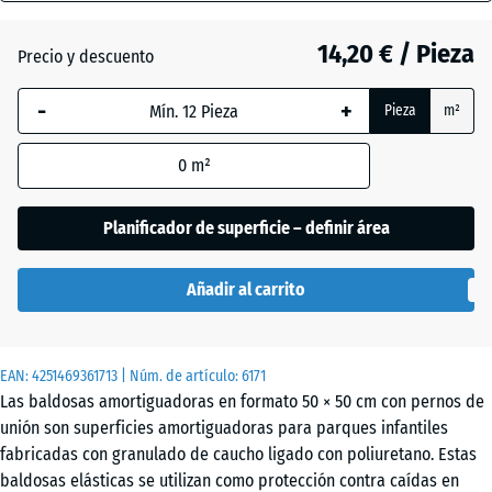
45
mm
14,20 € / Pieza
Precio y descuento
Azul
+ 2,70 €
La dimensión
cielo
-
+
Pieza
m²
seleccionada,
enmarcada
0
m²
en azul, se
Beige
+ 3,10 €
utiliza para
arena
el cálculo de
Planificador de superficie – definir área
necesidades
(salvo que se
Gris
Añadir al carrito
indique lo
+ 2,70 €
pizarra
contrario en
los datos del
EAN:
producto).
4251469361713
| Núm. de artículo:
6171
Rojo
Las baldosas amortiguadoras en formato 50 × 50 cm con pernos de
+ 0,10 €
ladrillo
50
unión son superficies amortiguadoras para parques infantiles
x
fabricadas con granulado de caucho ligado con poliuretano. Estas
50
baldosas elásticas se utilizan como protección contra caídas en