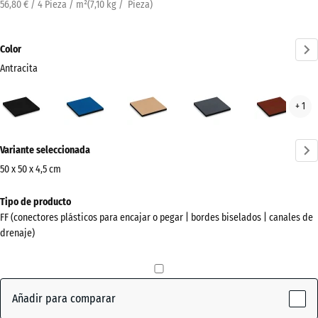
56,80 € / 4 Pieza / m²
(
7,10
kg
/ Pieza)
Color
Antracita
Antracita
Azul
Beige
Gris
Rojo
+ 1
(active)
cielo
arena
pizarra
ladri
¿Más
Variante seleccionada
información
sobre
50 x 50 x 4,5 cm
los
Dimensiones
Tipo de producto
colores?
para
FF (conectores plásticos para encajar o pegar | bordes biselados | canales de
el
Mostrar
drenaje)
envío
paleta
500
de
x
colores
500
Añadir para comparar
(active)
Antracita
x