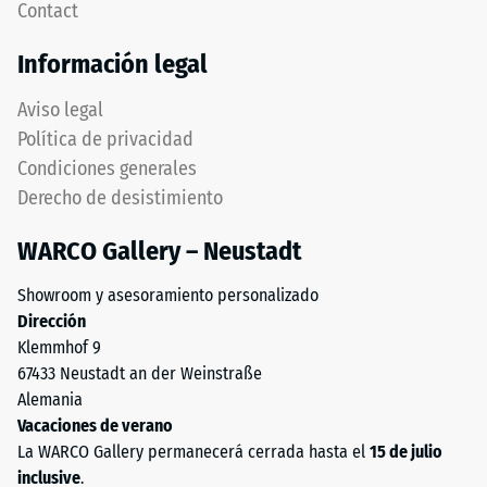
Contact
térmico –
Tyres"
Valor de
y
Información legal
escala 4 =
hace
Conductividad
referencia
Aviso legal
térmica aprox.
al
0,09 W/(m·K)
Política de privacidad
material
Condiciones generales
obtenido
Resistente
Derecho de desistimiento
a las
del
heladas
reciclaje
WARCO Gallery – Neustadt
de
Resistencia
neumáticos
a
Showroom y asesoramiento personalizado
usados.
Dirección
la
La
Klemmhof 9
capa
compresión
67433 Neustadt an der Weinstraße
superior
-
Alemania
está
Vacaciones de verano
Valor
compuesta
La WARCO Gallery permanecerá cerrada hasta el
15 de julio
por
de
inclusive
.
granulado