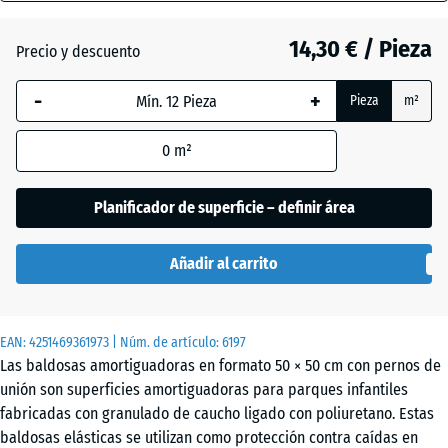
(active)
ladrillo
45
mm
14,30 € / Pieza
Precio y descuento
La dimensión
Antracita
- 0,10 €
-
+
Pieza
m²
seleccionada,
enmarcada
0
m²
en azul, se
Azul
+ 2,60 €
utiliza para
cielo
el cálculo de
Planificador de superficie – definir área
necesidades
(salvo que se
Beige
Añadir al carrito
indique lo
+ 3,00 €
arena
contrario en
los datos del
EAN:
producto).
4251469361973
| Núm. de artículo:
6197
Gris
Las baldosas amortiguadoras en formato 50 × 50 cm con pernos de
+ 2,60 €
pizarra
50
unión son superficies amortiguadoras para parques infantiles
x
fabricadas con granulado de caucho ligado con poliuretano. Estas
50
baldosas elásticas se utilizan como protección contra caídas en