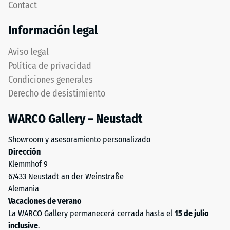
Contact
térmico –
Tyres"
Valor de
y
Información legal
escala 4 =
hace
Conductividad
referencia
Aviso legal
térmica aprox.
al
0,09 W/(m·K)
Política de privacidad
material
Condiciones generales
obtenido
Resistente
Derecho de desistimiento
a las
del
heladas
reciclaje
WARCO Gallery – Neustadt
de
Resistencia
neumáticos
a
Showroom y asesoramiento personalizado
usados.
Dirección
la
La
Klemmhof 9
capa
compresión
67433 Neustadt an der Weinstraße
superior
-
Alemania
está
Vacaciones de verano
Valor
compuesta
La WARCO Gallery permanecerá cerrada hasta el
15 de julio
por
de
inclusive
.
granulado