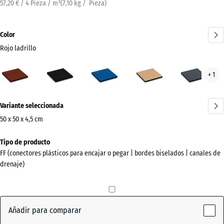
57,20 € / 4 Pieza / m²
(
7,10
kg
/ Pieza)
Color
Rojo ladrillo
Rojo
Antracita
Azul
Beige
Gris
+ 1
ladrillo
cielo
arena
piza
(active)
¿Más
Variante seleccionada
información
sobre
50 x 50 x 4,5 cm
los
Dimensiones
Tipo de producto
colores?
para
FF (conectores plásticos para encajar o pegar | bordes biselados | canales de
el
Mostrar
drenaje)
envío
paleta
500
de
x
colores
500
Añadir para comparar
Rojo
x