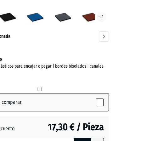
e
Antracita
Azul
Gris
Rojo
+ 1
a
cielo
pizarra
ladrillo
ve)
ionada
o
lásticos para encajar o pegar | bordes biselados | canales
a comparar
ctive)
17,30 € / Pieza
scuento
ón
a
- 3,10 €