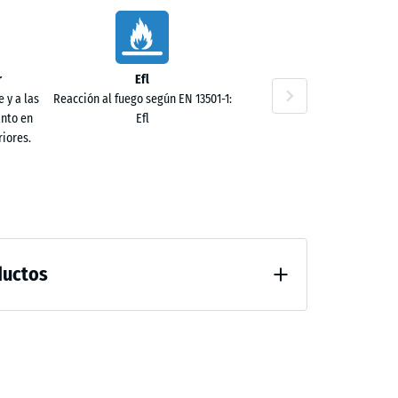
0 €
r
Efl
 y a las
Reacción al fuego según EN 13501-1:
anto en
Efl
iores.
0 €
ductos
al después de 24 horas de descarga (BS 7188)
0 €
guación fuerte