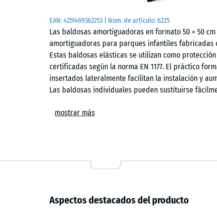
EAN:
4251469362253
| Núm. de artículo:
6225
Las baldosas amortiguadoras en formato 50 × 50 cm 
amortiguadoras para parques infantiles fabricadas 
Estas baldosas elásticas se utilizan como protección
certificadas según la norma EN 1177. El práctico for
insertados lateralmente facilitan la instalación y aum
Las baldosas individuales pueden sustituirse fácilm
Ámbitos de aplicación
mostrar más
Las baldosas amortiguadoras se utilizan en todos lo
frente a lesiones por caídas. Las aplicaciones típi
balancines, elementos de equilibrio, estructuras de
guarderías, escuelas y parques infantiles públicos 
puede utilizarse en entornos de terapia, rehabilitaci
Aspectos destacados del producto
Estructura y material