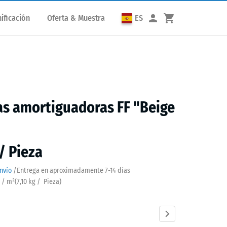
ificación
Oferta & Muestra
ES
s amortiguadoras FF "Beige
 / Pieza
nvío
/
Entrega en aproximadamente
7-14 días
a / m²
(
7,10
kg
/ Pieza)