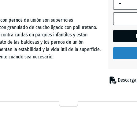
-
selecciona
enmarcada
en azul, se
con pernos de unión son superficies
Azul
utiliza para
con granulado de caucho ligado con poliuretano.
cielo
el cálculo 
 contra caídas en parques infantiles y están
necesidad
mato de las baldosas y los pernos de unión
(salvo que 
entan la estabilidad y la vida útil de la superficie.
Gris
indique lo
ente cuando sea necesario.
pizarra
contrario e
los datos d
producto).
Descargar
Rojo
s lugares donde los niños necesitan protección
ladrillo
50
cas incluyen equipamientos de juego como toboganes,
x
 escalada o instalaciones de juego combinadas en
50
o privados. El pavimento de seguridad también
x
Verde
ón y cuidados.
4,5
hierba
cm