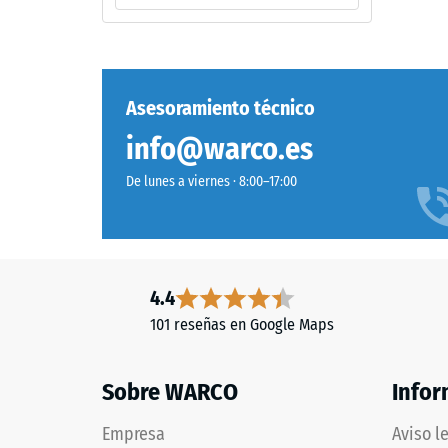
naturales.
escal
2
Material
=
–
aprox.
Asesoramiento técnico
Componentes
0,75
y
info@warco.es
estructura
mm
De lunes a viernes · 8:00–17:00
de
aboll
Este
residu
producto
presenta
despu
4.4
una
de
101 reseñas en Google Maps
estructura
24
de
dos
Sobre WARCO
horas
Infor
capas
de
fabricadas
Empresa
Aviso l