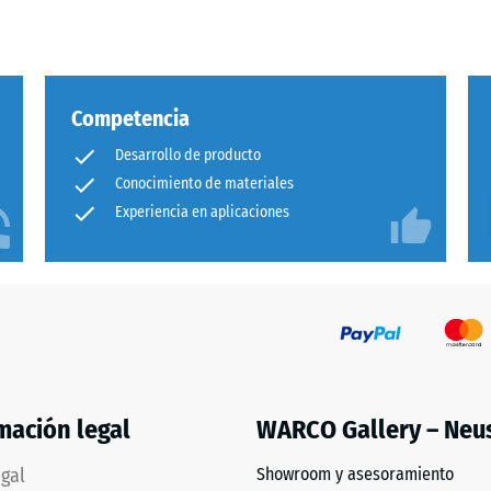
a
Competencia
Desarrollo de producto
Conocimiento de materiales
Experiencia en aplicaciones
adura
al
és
mación legal
WARCO Gallery – Neu
egal
Showroom y asesoramiento