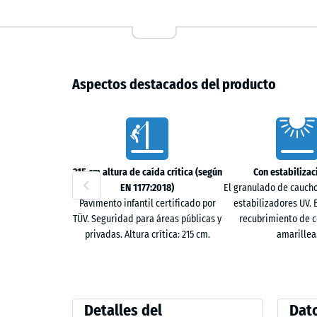
en patrón de ajedrez con mínimo desperdicio. No req
sin borde perimetral, la superficie permanece estab
Usos y ventajas
Aspectos destacados del producto
Esta baldosa ofrece protección certificada contra caí
resistente al desgaste. Se emplea en guarderías, col
entornos militares, donde se exige seguridad, funcio
Characteristics
215 cm altura de caída crítica (según
Con estabilizac
EN 1177:2018)
El granulado de caucho
Pavimento infantil certificado por
estabilizadores UV. E
TÜV. Seguridad para áreas públicas y
recubrimiento de c
privadas. Altura crítica: 215 cm.
amarillea
Detalles
Compar
Detalles del
Dato