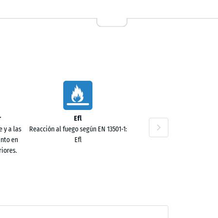
,80 €
r
Efl
 y a las
Reacción al fuego según EN 13501-1:
anto en
Efl
iores.
,50 €