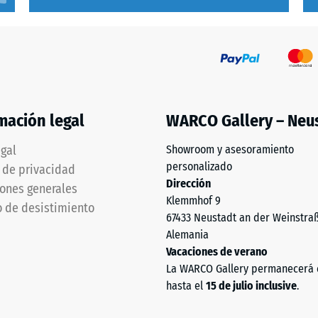
cia
ión
mación legal
WARCO Gallery – Neu
e
egal
Showroom y asesoramiento
ad
personalizado
a de privacidad
Dirección
ones generales
Klemmhof 9
 de desistimiento
67433 Neustadt an der Weinstra
as.
Alemania
Vacaciones de verano
La WARCO Gallery permanecerá 
hasta el
15 de julio inclusive
.