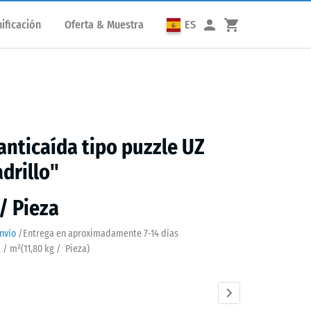
ificación
Oferta & Muestra
ES
anticaída tipo puzzle UZ
adrillo"
 / Pieza
nvío
/
Entrega en aproximadamente
7-14 días
a / m²
(
11,80
kg
/ Pieza)