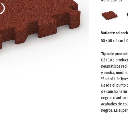
Rojo ladrillo
Rojo
ladri
(acti
¿Más
Variante selecc
información
sobre
50 x 50 x 6 cm | 
los
Dimensiones
Tipo de product
colores?
para
UZ (Este produc
el
Mostrar
neumáticos recic
envío
paleta
y media, unido c
540
"End of Life Tyr
de
x
Desde el punto 
colores
540
de caucho natura
Rojo
negros o antraci
x
acabados de col
(
ladrillo
60
negros. La super
mm
La dimensi
Antracit