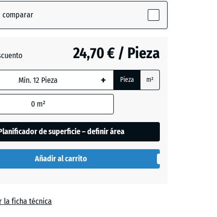
da,
a comparar
24,70 € / Pieza
de
scuento
es
se
+
Pieza
m²
+ 0,60 €
n
0
m²
el
Planificador de superficie – definir área
Añadir al carrito
 la ficha técnica