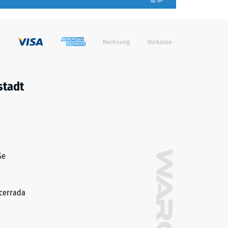
stadt
ße
cerrada