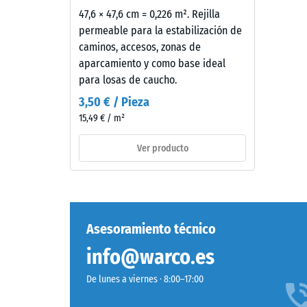
despu
líneas rectas. Estas losetas se colocan a junta c
Este
47,6 × 47,6 cm = 0,226 m². Rejilla
de
Como el dentado se aloja en el rebaje, la junta n
producto
permeable para la estabilización de
24
presenta
caminos, accesos, zonas de
una
aparcamiento y como base ideal
horas
estructura
para losas de caucho.
de
de
3,50 € / Pieza
desca
dos
15,49 € / m²
capas
(BS
fabricadas
Ver producto
7188)
con
granulado
de
caucho
2 / 5
procedente
Asesoramiento técnico
de
info@warco.es
neumáticos
reciclados
De lunes a viernes · 8:00–17:00
(ELT),
La