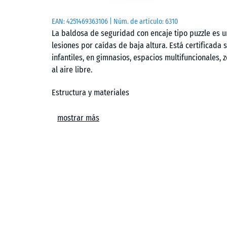
EAN:
4251469363106
| Núm. de artículo:
6310
La baldosa de seguridad con encaje tipo puzzle es u
lesiones por caídas de baja altura. Está certificada 
infantiles, en gimnasios, espacios multifuncionales,
al aire libre.
Estructura y materiales
Fabricada con granulado de caucho aglutinado con PU,
mostrar más
resistente al desgaste. Es cómoda al contacto, térmi
inferior estructurada favorece la elasticidad y la eva
transpirable, resistente a heladas, estable a los ra
y resiste un uso intensivo sin perder funcionalidad.
Sistema de unión y colocación
Los bordes tienen un sistema de encaje tipo puzzle c
herramientas: los dientes encajan con firmeza. Como