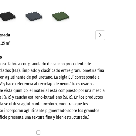
Antracita
Gris
Verde
llo
pizarra
hierba
ve)
ionada
0,25 m²
o
to se fabrica con granulado de caucho procedente de
lados (ELT), limpiado y clasificado entre granulometría fina
on aglutinante de poliuretano. La sigla ELT corresponde a
es" y hace referencia al reciclaje de neumáticos usados.
de vista químico, el material está compuesto por una mezcla
l (NR) y caucho estireno-butadieno (SBR). En los productos
ta se utiliza aglutinante incoloro, mientras que los
or incorporan aglutinante pigmentado sobre los gránulos
active)
ficie presenta una textura fina y bien estructurada.)
ón
a
- 0,50 €