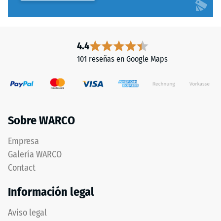
Tyres"
compresión
y
-
hace
Valor
referencia
4.4
al
de
101 reseñas en Google Maps
material
escala
obtenido
2
del
reciclaje
=
de
aprox.
Sobre WARCO
neumáticos
0,75
usados.
Empresa
La
mm
Galería WARCO
capa
de
superior
Contact
abolladura
está
Información legal
compuesta
residual
por
después
Aviso legal
granulado