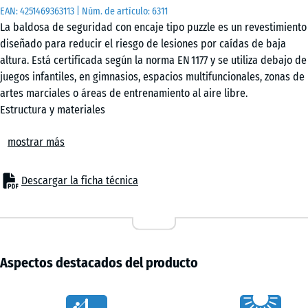
50
EAN:
4251469363113
| Núm. de artículo:
6311
x 6
La baldosa de seguridad con encaje tipo puzzle es un revestimiento
cm
diseñado para reducir el riesgo de lesiones por caídas de baja
|
altura. Está certificada según la norma EN 1177 y se utiliza debajo de
0,25
juegos infantiles, en gimnasios, espacios multifuncionales, zonas de
m²
artes marciales o áreas de entrenamiento al aire libre.
Estructura y materiales
Fabricada con granulado de caucho aglutinado con PU, la superficie
mostrar más
es porosa, antideslizante y resistente al desgaste. Es cómoda al
50
contacto, térmicamente estable y agradable al tacto. La cara
x
inferior estructurada favorece la elasticidad y la evacuación lateral
50
Descargar la ficha técnica
del agua. El material es transpirable, resistente a heladas, estable
x 2
- 14,90 €
a los rayos UV y no tóxico. Absorbe impactos, reduce ruidos y
cm
resiste un uso intensivo sin perder funcionalidad.
|
Sistema de unión y colocación
0,25
Los bordes tienen un sistema de encaje tipo puzzle con cortes de
m²
Aspectos destacados del producto
precisión. El montaje no requiere herramientas: los dientes encajan
con firmeza. Como todos los lados son compatibles, se puede
Characteristics
instalar en patrón de ajedrez con mínimo desperdicio. No requiere