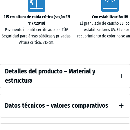
50
adhesivos ni fijaciones mecánicas. Incluso sin borde perimetral, la
x
superficie permanece estable.
50
215 cm altura de caída crítica (según EN
Con estabilización UV
Usos y ventajas
x 3
1177:2018)
El granulado de caucho ELT co
- 11,60 €
Esta baldosa ofrece protección certificada contra caídas, una
cm
Pavimento infantil certificado por TÜV.
estabilizadores UV. El color 
superficie higiénica, fácil de limpiar y resistente al desgaste. Se
|
Seguridad para áreas públicas y privadas.
recubrimiento de color no se am
emplea en guarderías, colegios, centros deportivos, áreas
0,25
Altura crítica: 215 cm.
recreativas y entornos militares, donde se exige seguridad,
m²
funcionalidad y durabilidad a largo plazo.
Detalles
Detalles del producto – Material y
50
del
x
estructura
producto
50
Color
x 4
–
- 8,00 €
Comparative
Verde
cm
Material
Datos técnicos – valores comparativos
hierba
values
|
y
0,25
estructura
m²
Resistencia
a la