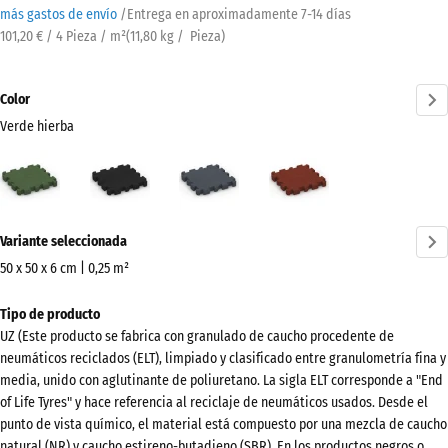
más gastos de envío
/
Entrega en aproximadamente
7-14 días
101,20 € / 4 Pieza / m²
(
11,80
kg
/ Pieza)
Color
Verde hierba
Verde
Antracita
Gris
Rojo
hierba
pizarra
ladrillo
(active)
¿Más
Variante seleccionada
información
sobre
50 x 50 x 6 cm | 0,25 m²
los
Dimensiones
Tipo de producto
colores?
para
UZ (Este producto se fabrica con granulado de caucho procedente de
el
Mostrar
neumáticos reciclados (ELT), limpiado y clasificado entre granulometría fina y
envío
paleta
media, unido con aglutinante de poliuretano. La sigla ELT corresponde a "End
540
of Life Tyres" y hace referencia al reciclaje de neumáticos usados. Desde el
de
x
punto de vista químico, el material está compuesto por una mezcla de caucho
colores
540
natural (NR) y caucho estireno-butadieno (SBR). En los productos negros o