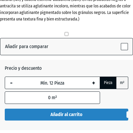
antracita se utiliza aglutinante incoloro, mientras que los acabados de color
x
Verde
incorporan aglutinante pigmentado sobre los gránulos negros. La superficie
60
(active)
hierba
presenta una textura fina y bien estructurada.)
mm
La dimensión
seleccionada,
Antracita
- 1,10 €
Añadir para comparar
enmarcada
en azul, se
utiliza para
Gris
Precio y descuento
el cálculo de
- 0,60 €
pizarra
necesidades
-
+
(salvo que se
Pieza
m²
indique lo
Rojo
contrario en
0
m²
- 0,60 €
ladrillo
los datos del
producto).
Añadir al carrito
50
x