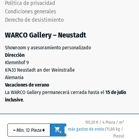
de
Política de privacidad
fino
y
24
Condiciones generales
forma
Derecho de desistimiento
horas
una
de
superficie
WARCO Gallery – Neustadt
antideslizante
descarga
y
Showroom y asesoramiento personalizado
(BS
resistente
Dirección
7188)
al
Klemmhof 9
desgaste.
67433 Neustadt an der Weinstraße
La
Alemania
capa
Vacaciones de verano
inferior
La WARCO Gallery permanecerá cerrada hasta el
15 de julio
/ 5
utiliza
inclusive
.
granulado
de
grano
101,20 € / 4 Pieza / m²
La
-
+
más
más gastos de envío
(
11,80
kg
/
resistencia
Pieza)
Pavimentos de confianza.
grueso