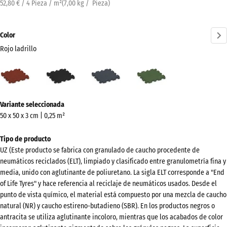
52,80 € / 4 Pieza / m²
(
7,00
kg
/ Pieza)
Color
Rojo ladrillo
Rojo
Antracita
Gris
Verde
ladrillo
pizarra
hierba
(active)
¿Más
Variante seleccionada
información
50 x 50 x 3 cm | 0,25 m²
sobre
los
Tipo de producto
colores?
UZ (Este producto se fabrica con granulado de caucho procedente de
neumáticos reciclados (ELT), limpiado y clasificado entre granulometría fina y
Mostrar
media, unido con aglutinante de poliuretano. La sigla ELT corresponde a "End
paleta
of Life Tyres" y hace referencia al reciclaje de neumáticos usados. Desde el
de
punto de vista químico, el material está compuesto por una mezcla de caucho
colores
natural (NR) y caucho estireno-butadieno (SBR). En los productos negros o
antracita se utiliza aglutinante incoloro, mientras que los acabados de color
Rojo