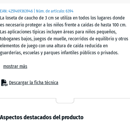
EAN:
4251469363946
| Núm. de artículo:
6394
La loseta de caucho de 3 cm se utiliza en todos los lugares donde
es necesario proteger a los niños frente a caídas de hasta 100 cm.
Las aplicaciones típicas incluyen áreas para niños pequeños,
toboganes bajos, juegos de muelle, recorridos de equilibrio y otros
elementos de juego con una altura de caída reducida en
guarderías, escuelas y parques infantiles públicos o privados.
También puede emplearse en entornos terapéuticos o de
mostrar más
rehabilitación donde se requiere un suelo seguro y elástico.
Estructura y material
La loseta está fabricada con granulado de caucho ELT ligado con
Descargar la ficha técnica
poliuretano. ELT significa “End of Life Tyres” y se refiere a
granulado de caucho procedente del reciclaje de neumáticos
usados. En las losetas negras se utiliza un aglutinante transparente,
mientras que en las versiones de color se emplea un aglutinante
pigmentado que recubre de color los gránulos negros. La
Aspectos destacados del producto
estructura homogénea, con granulometría media y una densidad
relativamente baja, garantiza excelentes propiedades de absorción