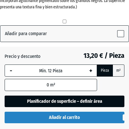
incorporan aglutinante pigmentado sobre los gránulos negros. La superficie
(active)
ladrillo
presenta una textura fina y bien estructurada.)
Antracita
- 0,50 €
Añadir para comparar
Gris
pizarra
13,20 € / Pieza
Precio y descuento
-
+
Pieza
m²
Verde
+ 0,50 €
hierba
0
m²
Planificador de superficie – definir área
Añadir al carrito