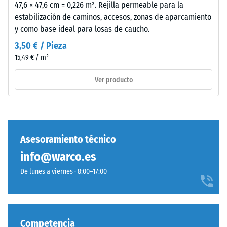
jardines
47,6 × 47,6 cm = 0,226 m². Rejilla permeable para la
de golpes,
y
estabilización de caminos, accesos, zonas de aparcamiento
vibraciones y
terrazas.
y como base ideal para losas de caucho.
ruido de
impacto –
3,50 € / Pieza
Valor de
Material
15,49 € / m²
escala 3 =
–
amortiguación
Componentes
Ver producto
notable
y
estructura
Clase de
resistencia al
deslizamiento
DS (EN 14041) -
Asesoramiento técnico
Este
Valor de
info@warco.es
producto
escala 3 =
presenta
Coeficiente de
De lunes a viernes · 8:00–17:00
una
fricción aprox.
0,45
estructura
de
Resistencia
dos
Competencia
a la