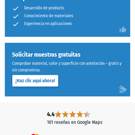
capas
abrasión –
Desarrollo de producto
fabricadas
Resistencia
Conocimiento de materiales
con
al desgaste
granulado
Experiencia en aplicaciones
abrasivo –
Valor de la
de
escala 4 =
caucho
«excelente»
procedente
(BS 7188)
de
Solicitar muestras gratuitas
neumáticos
Permeabilidad
Comprobar material, color y superficie con antelación – gratis y
reciclados
al agua (EN
sin compromiso.
(ELT),
12616) – Valor 5
¡Haz clic aquí ahora!
= Infiltración
limpiado
aprox. 1000
y
mm/h (1000
unido
l/h/m²)
con
aglutinante
Resistencia al
4.4
de
deslizamiento
101 reseñas en Google Maps
poliuretano.
(EN 16165) –
Valor de
La