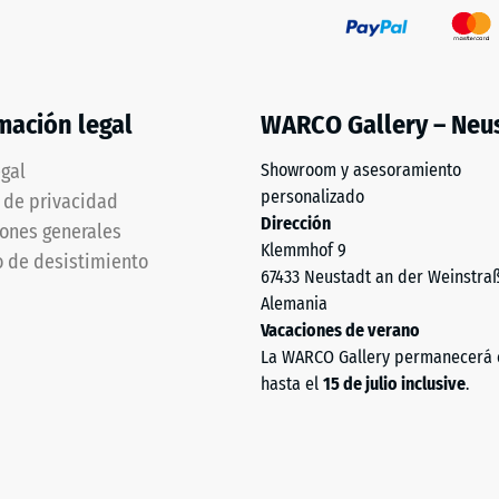
mación legal
WARCO Gallery – Neu
rga
egal
Showroom y asesoramiento
personalizado
a de privacidad
Dirección
ones generales
Klemmhof 9
 de desistimiento
67433 Neustadt an der Weinstra
Alemania
Vacaciones de verano
La WARCO Gallery permanecerá 
hasta el
15 de julio inclusive
.