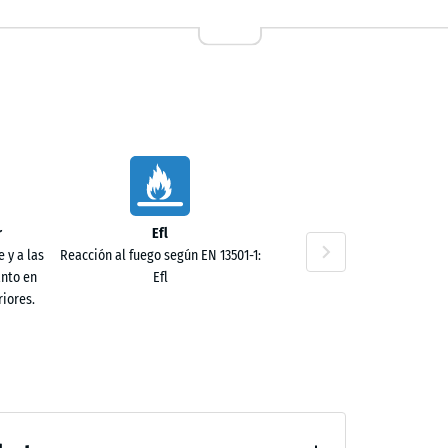
r
Efl
 y a las
Reacción al fuego según EN 13501-1:
anto en
Efl
iores.