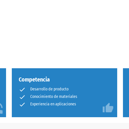
esión
a
Competencia
Desarrollo de producto
Conocimiento de materiales
Experiencia en aplicaciones
adura
al
és