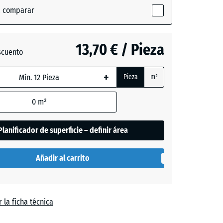
a comparar
- 0,50 €
13,70 € / Pieza
scuento
+
Pieza
m²
- 0,50 €
0
m²
Planificador de superficie – definir área
Añadir al carrito
 la ficha técnica