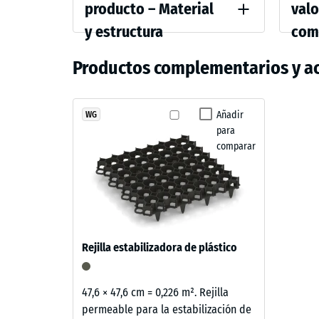
del
values
producto – Material
valo
producto
y estructura
com
Color
Resiste
–
Verde
Productos complementarios y a
Material
Densida
hierba
y
Amortig
estructura
El
Añadir
WG
Clase de
para
granulado
Resisten
comparar
ELT
negro
Permeabi
se
Resiste
mezcla
con
Aislami
un
Resiste
Rejilla estabilizadora de plástico
aglutinante
Resis
PU
pigmentado
a
47,6 × 47,6 cm = 0,226 m². Rejilla
en
permeable para la estabilización de
la