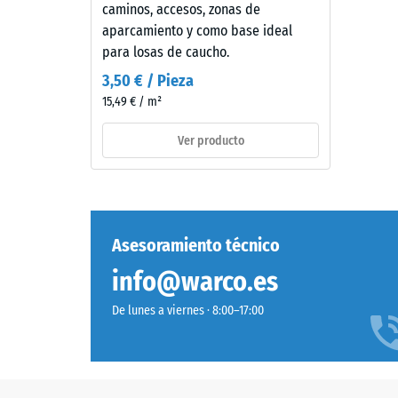
verde
caminos, accesos, zonas de
compr
césped.
aparcamiento y como base ideal
El
-
para losas de caucho.
color
Valor
3,50 € / Pieza
resultante
15,49 € / m²
de
es
un
escal
Ver producto
verde
2
medio
=
intenso
y
aprox.
uniforme.
Asesoramiento técnico
0,75
El
mm
info@warco.es
revestimiento
coloreado
de
De lunes a viernes · 8:00–17:00
puede
aboll
desgastarse,
residu
oscureciendo
ligeramente
despu