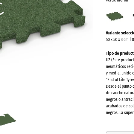
Verde hierba
Verd
hier
(acti
¿Más
Variante selecc
información
50 x 50 x 3 cm | 
sobre
los
Tipo de product
colores?
UZ (Este produc
neumáticos recic
Mostrar
y media, unido c
paleta
"End of Life Tyr
de
Desde el punto 
colores
de caucho natura
negros o antraci
Verde
acabados de col
(
hierba
negros. La super
Antracit