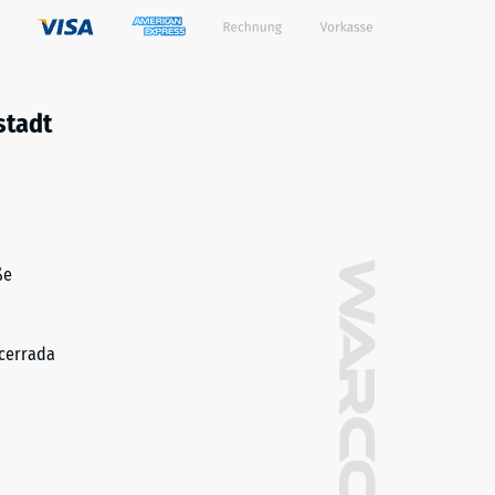
stadt
ße
cerrada