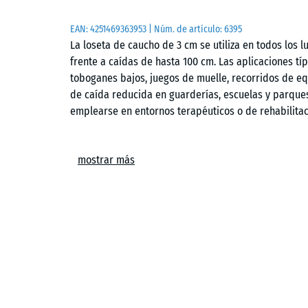
EAN:
4251469363953
| Núm. de artículo:
6395
La loseta de caucho de 3 cm se utiliza en todos los 
frente a caídas de hasta 100 cm. Las aplicaciones tí
toboganes bajos, juegos de muelle, recorridos de eq
de caída reducida en guarderías, escuelas y parques
emplearse en entornos terapéuticos o de rehabilitac
Estructura y material
mostrar más
La loseta está fabricada con granulado de caucho ELT 
Tyres” y se refiere a granulado de caucho procedent
losetas negras se utiliza un aglutinante transparent
un aglutinante pigmentado que recubre de color los
granulometría media y una densidad relativamente 
absorción de impactos.
Parte inferior y drenaje