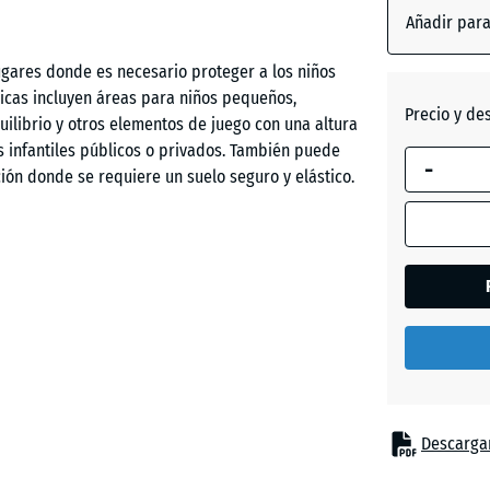
Añadir par
lugares donde es necesario proteger a los niños
Gris
picas incluyen áreas para niños pequeños,
pizarra
Precio y de
uilibrio y otros elementos de juego con una altura
 infantiles públicos o privados. También puede
-
ión donde se requiere un suelo seguro y elástico.
Rojo
ladrillo
ligado con poliuretano. ELT significa “End of Life
e del reciclaje de neumáticos usados. En las
e, mientras que en las versiones de color se emplea
 gránulos negros. La estructura homogénea, con
baja, garantiza excelentes propiedades de
Descargar