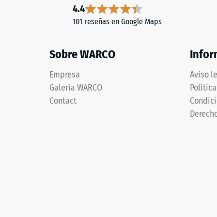
el
4.4
de
tono.
101 reseñas en Google Maps
24
horas
Material
Sobre WARCO
Infor
de
–
Componentes
desca
Empresa
Aviso l
y
Galería WARCO
(BS
Polític
estructura
Contact
Condici
7188)
Derecho
Este
producto
2 / 5
presenta
una
estructura
de
dos
La
capas