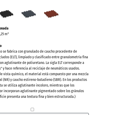
e
Antracita
Gris
Rojo
ba
pizarra
ladrillo
ve)
ionada
0,25 m²
o
to se fabrica con granulado de caucho procedente de
lados (ELT), limpiado y clasificado entre granulometría fina
on aglutinante de poliuretano. La sigla ELT corresponde a
es" y hace referencia al reciclaje de neumáticos usados.
de vista químico, el material está compuesto por una mezcla
l (NR) y caucho estireno-butadieno (SBR). En los productos
ta se utiliza aglutinante incoloro, mientras que los
or incorporan aglutinante pigmentado sobre los gránulos
active)
ficie presenta una textura fina y bien estructurada.)
a
- 1,00 €