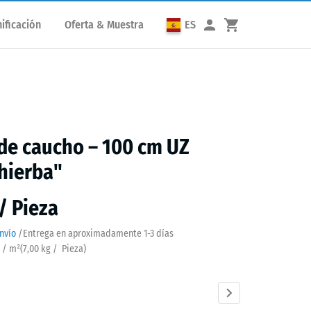
ificación
Oferta & Muestra
ES
de caucho – 100 cm UZ
hierba"
 / Pieza
nvío
/
Entrega en aproximadamente
1-3 días
a / m²
(
7,00
kg
/ Pieza)