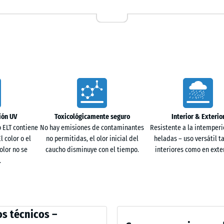
e del reciclaje de neumáticos usados. En las
e, mientras que en las versiones de color se emplea
 gránulos negros. La estructura homogénea, con
baja, garantiza excelentes propiedades de
s anchos y poco profundos. Sobre bases ligadas, el
avés de estos canales. En bases no ligadas
ión UV
Toxicológicamente seguro
Interior & Exterio
 directamente en el terreno. De este modo, la
 ELT contiene
No hay emisiones de contaminantes
Resistente a la intemperie
l color o el
no permitidas, el olor inicial del
heladas – uso versátil t
olor no se
caucho disminuye con el tiempo.
interiores como en exter
.
sí mediante el encaje tipo puzzle. Así se crea una
a uso interior como exterior, incluso sin bordes
on juntas cruzadas como en disposición desplazada.
ative
s técnicos –