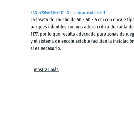
EAN:
4251469364011
| Núm. de artículo:
6401
La loseta de caucho de 50 × 50 × 5 cm con encaje ti
parques infantiles con una altura crítica de caída de
1177, por lo que resulta adecuada para zonas de jue
y el sistema de encaje estable facilitan la instalació
si es necesario.
Ámbitos de aplicación
mostrar más
La loseta de caucho de 5 cm se utiliza en todos los 
frente a caídas de hasta 190 cm. Las aplicaciones tí
media o mayor, como combinaciones de escalada, tor
toboganes más grandes o sistemas de juego complejo
públicos.
Estructura y material
La loseta está fabricada con granulado de caucho ELT 