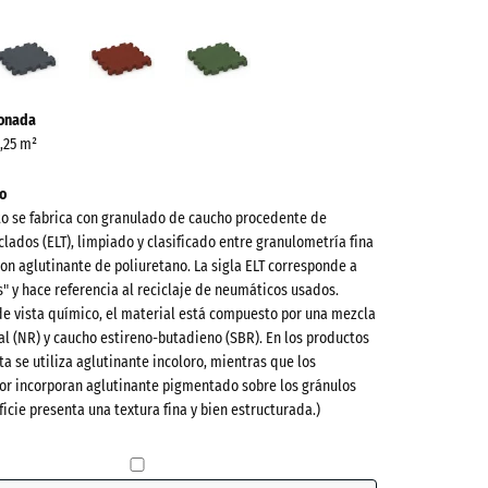
cita
Gris
Rojo
Verde
ve)
pizarra
ladrillo
hierba
ionada
0,25 m²
o
to se fabrica con granulado de caucho procedente de
lados (ELT), limpiado y clasificado entre granulometría fina
on aglutinante de poliuretano. La sigla ELT corresponde a
es" y hace referencia al reciclaje de neumáticos usados.
de vista químico, el material está compuesto por una mezcla
l (NR) y caucho estireno-butadieno (SBR). En los productos
ta se utiliza aglutinante incoloro, mientras que los
(active)
a
or incorporan aglutinante pigmentado sobre los gránulos
ficie presenta una textura fina y bien estructurada.)
+ 0,60 €