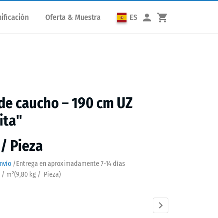
ificación
Oferta & Muestra
ES
de caucho – 190 cm UZ
ita"
 / Pieza
nvío
/
Entrega en aproximadamente
7-14 días
a / m²
(
9,80
kg
/ Pieza)