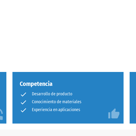
esión
a
Competencia
Desarrollo de producto
Conocimiento de materiales
Experiencia en aplicaciones
adura
al
és