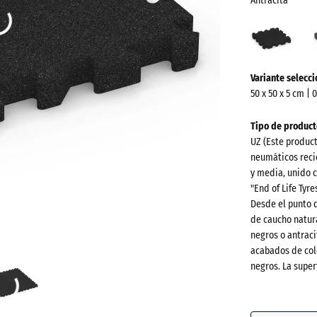
Antracita
Antra
(acti
¿Más
Variante selecc
información
50 x 50 x 5 cm | 
sobre
los
Tipo de product
colores?
UZ (Este produc
neumáticos recic
Mostrar
y media, unido c
paleta
"End of Life Tyr
de
Desde el punto 
colores
de caucho natura
negros o antraci
Antracit
acabados de col
negros. La super
Gris
pizarra