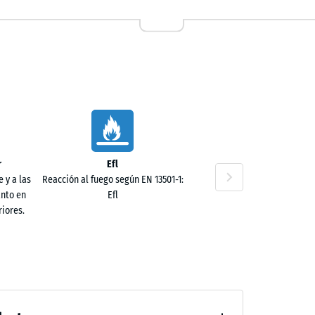
r
Efl
 y a las
Reacción al fuego según EN 13501-1:
anto en
Efl
iores.