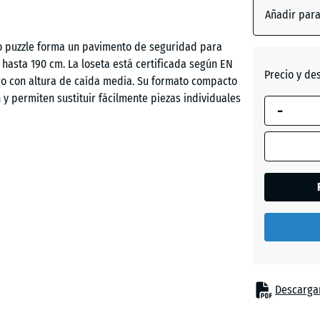
Añadir par
po puzzle forma un pavimento de seguridad para
Rojo
 hasta 190 cm. La loseta está certificada según EN
ladrillo
Precio y de
go con altura de caída media. Su formato compacto
n y permiten sustituir fácilmente piezas individuales
-
Verde
hierba
lugares donde es necesario proteger a los niños
picas incluyen equipamientos de juego con altura
res de escalada, estructuras de red para trepar,
s en patios escolares y parques infantiles
Descargar
ligado con poliuretano. ELT significa “End of Life