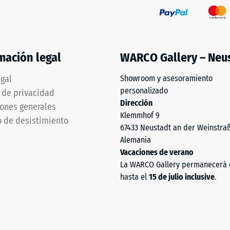
mación legal
WARCO Gallery – Neu
rga
egal
Showroom y asesoramiento
personalizado
a de privacidad
Dirección
ones generales
Klemmhof 9
 de desistimiento
67433 Neustadt an der Weinstra
Alemania
Vacaciones de verano
La WARCO Gallery permanecerá 
hasta el
15 de julio inclusive
.