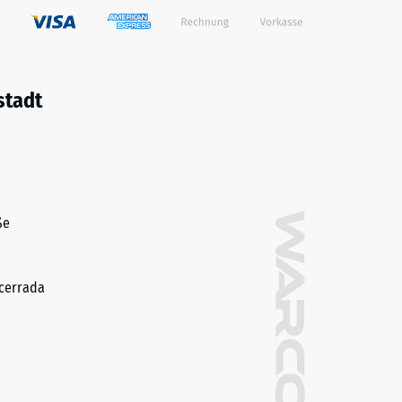
stadt
ße
cerrada