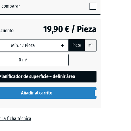
a comparar
+ 0,60 €
19,90 € / Pieza
scuento
+
Pieza
m²
+ 1,10 €
0
m²
Planificador de superficie – definir área
Añadir al carrito
 la ficha técnica