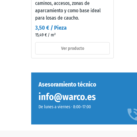
discreción
caminos, accesos, zonas de
compr
en
aparcamiento y como base ideal
espacios
-
para losas de caucho.
exteriores
Valor
3,50 € / Pieza
contemporáneos
15,49 € / m²
de
y
entornos
escal
Ver producto
de
2
inspiración
=
industrial.
aprox.
Asesoramiento técnico
0,75
Material
–
mm
info@warco.es
Componentes
de
y
De lunes a viernes · 8:00–17:00
aboll
estructura
residu
despu