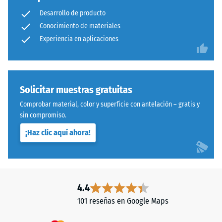
abrasión –
–
Desarrollo de producto
Resistencia
Componentes
Conocimiento de materiales
al desgaste
y
Experiencia en aplicaciones
abrasivo –
estructura
Valor de la
escala 4 =
«excelente»
(BS 7188)
Este
Solicitar muestras gratuitas
producto
Permeabilidad
Comprobar material, color y superficie con antelación – gratis y
presenta
al agua (EN
sin compromiso.
una
12616) – Valor 5
¡Haz clic aquí ahora!
= Infiltración
estructura
aprox. 1000
de
mm/h (1000
dos
l/h/m²)
capas
fabricadas
Resistencia al
4.4
con
deslizamiento
101 reseñas en Google Maps
granulado
(EN 16165) –
Valor de
de