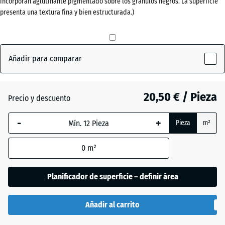
incorporan aglutinante pigmentado sobre los gránulos negros. La superficie
(active)
pizarra
presenta una textura fina y bien estructurada.)
Antracita
- 0,60 €
Añadir para comparar
Rojo
ladrillo
20,50 € / Pieza
Precio y descuento
-
+
Pieza
m²
Verde
+ 0,50 €
hierba
0
m²
Planificador de superficie – definir área
Añadir al carrito