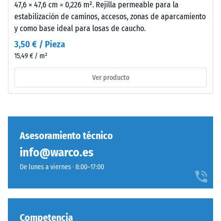
oscuro
47,6 × 47,6 cm = 0,226 m². Rejilla permeable para la
de golpes,
de
estabilización de caminos, accesos, zonas de aparcamiento
vibraciones y
carácter
y como base ideal para losas de caucho.
ruido de
frío
impacto –
3,50 € / Pieza
y
Valor de
15,49 € / m²
discreto.
escala 4 =
El
amortiguación
Ver producto
desgaste
fuerte
del
Clase de
revestimiento
resistencia al
coloreado
deslizamiento
apenas
DS (EN 14041) -
Asesoramiento técnico
modifica
Valor de
info@warco.es
el
escala 3 =
aspecto
Coeficiente de
De lunes a viernes · 8:00–17:00
fricción aprox.
del
0,45
tono.
Resistencia
Competencia
a la
Material