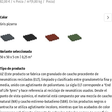
82,00 € / 4 Pieza / m²
(
9,80
kg
/ Pieza)
Color
Gris pizarra
Gris
Antracita
Rojo
Verde
pizarra
ladrillo
hierba
(active)
¿Más
Variante seleccionada
información
50 x 50 x 5 cm | 0,25 m²
sobre
los
Tipo de producto
colores?
UZ (Este producto se fabrica con granulado de caucho procedente de
neumáticos reciclados (ELT), limpiado y clasificado entre granulometría fina y
Mostrar
media, unido con aglutinante de poliuretano. La sigla ELT corresponde a "End
paleta
of Life Tyres" y hace referencia al reciclaje de neumáticos usados. Desde el
de
punto de vista químico, el material está compuesto por una mezcla de caucho
colores
natural (NR) y caucho estireno-butadieno (SBR). En los productos negros o
antracita se utiliza aglutinante incoloro, mientras que los acabados de color
Gris