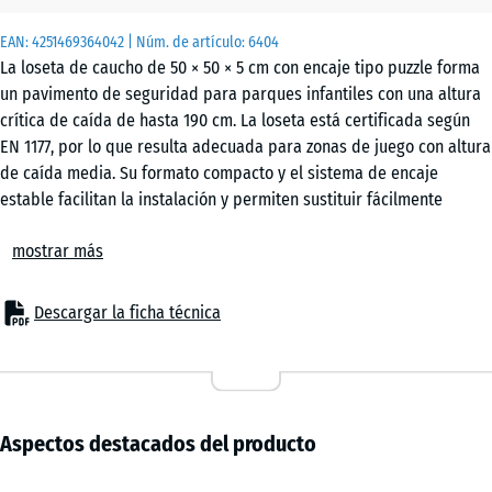
EAN:
4251469364042
| Núm. de artículo:
6404
La loseta de caucho de 50 × 50 × 5 cm con encaje tipo puzzle forma
un pavimento de seguridad para parques infantiles con una altura
crítica de caída de hasta 190 cm. La loseta está certificada según
EN 1177, por lo que resulta adecuada para zonas de juego con altura
de caída media. Su formato compacto y el sistema de encaje
estable facilitan la instalación y permiten sustituir fácilmente
piezas individuales si es necesario.
mostrar más
Ámbitos de aplicación
La loseta de caucho de 5 cm se utiliza en todos los lugares donde
es necesario proteger a los niños frente a caídas de hasta 190 cm.
Descargar la ficha técnica
Las aplicaciones típicas incluyen equipamientos de juego con altura
media o mayor, como combinaciones de escalada, torres de
escalada, estructuras de red para trepar, toboganes más grandes o
sistemas de juego complejos en patios escolares y parques
infantiles públicos.
Aspectos destacados del producto
Estructura y material
La loseta está fabricada con granulado de caucho ELT ligado con