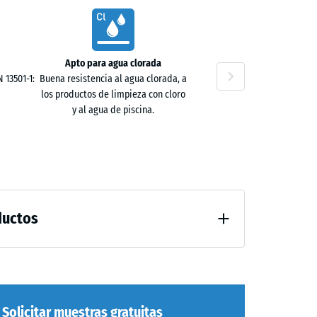
0 €
ta
Apto para agua clorada
 13501-1:
Buena resistencia al agua clorada, a
no
los productos de limpieza con cloro
y al agua de piscina.
ductos
después de 24 horas de descarga (BS 7188)
guación fuerte
Solicitar muestras gratuitas