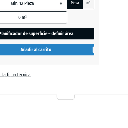
+
da,
Pieza
m²
0
m²
de
Planificador de superficie – definir área
es
se
Añadir al carrito
n
el
 la ficha técnica
a