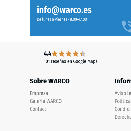
estructura
Diferentes
Clase de
info@warco.es
tonos
Resisten
de
De lunes a viernes · 8:00–17:00
gris
Permeabi
y
Resiste
antracita
forman
Aislami
4.4
una
Resiste
101 reseñas en Google Maps
composición
Resis
mineral
de
a
Sobre WARCO
Infor
aspecto
la
vivo
Empresa
Aviso l
compr
similar
Galería WARCO
Polític
al
-
Contact
Condici
granito
Valor
Derecho
pulido.
de