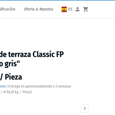
ificación
Oferta & Muestra
ES
de terraza Classic FP
o gris"
 / Pieza
nvío
/
Entrega en aproximadamente
2-3 semanas
a / m²
(
6,20
kg
/ Pieza)