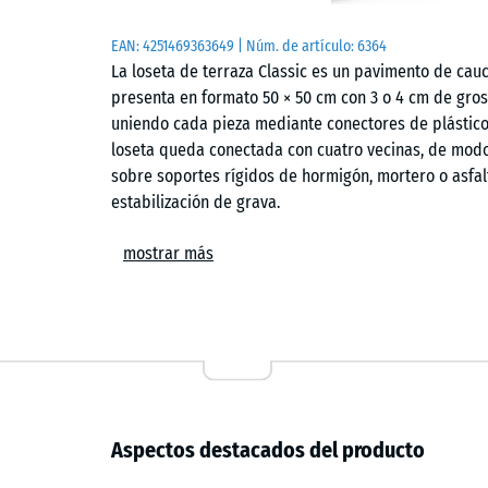
EAN:
4251469363649
| Núm. de artículo:
6364
La loseta de terraza Classic es un pavimento de cauch
presenta en formato 50 × 50 cm con 3 o 4 cm de groso
uniendo cada pieza mediante conectores de plástico 
loseta queda conectada con cuatro vecinas, de modo
sobre soportes rígidos de hormigón, mortero o asfalt
estabilización de grava.
Estructura y superficie
mostrar más
La loseta está formada por una estructura bicapa. 
caucho ELT procedente de neumáticos reciclados, ag
una capa superior de granulado EPDM de nueva fabri
UV. La superficie es fina, uniforme y antideslizante
Drenaje
Aspectos destacados del producto
La estructura porosa abierta permite que el agua de