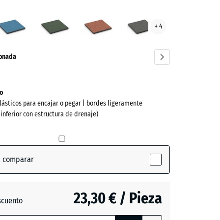
to
Atlantico
Césped
Etna
Granito
+ 4
inglés
gris
ve)
oscuro
ionada
o
lásticos para encajar o pegar | bordes ligeramente
 inferior con estructura de drenaje)
a comparar
ive)
23,30 € / Pieza
scuento
ón
o