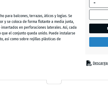
-
selecciona
enmarcada
en azul, se
o para balcones, terrazas, áticos y logias. Se
Césped
utiliza para
r y se coloca de forma flotante a media junta,
inglés
el cálculo 
insertados en perforaciones laterales. Así, cada
necesidad
 que el conjunto queda unido. Puede instalarse
(salvo que 
o, así como sobre rejillas plásticas de
Etna
indique lo
contrario e
los datos d
Granito
producto).
Descargar
gris
La capa portante se compone de granulado de
oscuro
50
lomerado con poliuretano. Sobre ella se integra
x
cación, coloreado en masa y resistente a los rayos
50
, adecuada también para zonas de tránsito descalzo.
x 4
Lavand
cm
Rattan
 lluvia se evacúe con rapidez. Sobre soportes