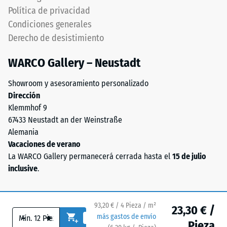
(BS 7188)
caucho
Política de privacidad
de
Permeabilidad
Condiciones generales
etileno-
al agua (EN
Derecho de desistimiento
propileno-
12616) – Valor 5
dieno
= Infiltración
WARCO Gallery – Neustadt
aprox. 1000
(EPDM)
mm/h (1000
de
Showroom y asesoramiento personalizado
l/h/m²)
nueva
Dirección
fabricación,
Resistencia al
Klemmhof 9
teñido
deslizamiento
67433 Neustadt an der Weinstraße
en
(EN 16165) –
Alemania
masa
Valor de
Vacaciones de verano
escala 4 =
y
La WARCO Gallery permanecerá cerrada hasta el
15 de julio
ángulo medio
unido
inclusive
.
de aceptación
con
aprox. 16°,
poliuretano
grupo R10
estabilizado
93,20 € / 4 Pieza / m²
23,30 € /
frente
Aislamiento
-
+
más gastos de envío
a
térmico –
Pieza