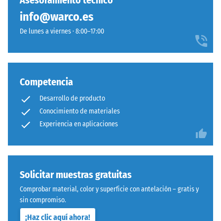
Asesoramiento técnico
residual
ha
vícebarevný
después de
info@warco.es
seleccionado
povrch
24 horas de
ningún
De lunes a viernes · 8:00–17:00
s
descarga
producto
měkkým
(BS 7188)
para
barevným
Densidad
la
přechodem.
aparente
comparación.
Competencia
- valor de
escala 1 =
Material
Desarrollo de producto
hasta 780
–
Conocimiento de materiales
kg/m³
Componentes
Experiencia en aplicaciones
y
Amortiguación
estructura
de golpes,
vibraciones y
ruido de
Este
Solicitar muestras gratuitas
impacto –
producto
Comprobar material, color y superficie con antelación – gratis y
Valor de
tiene
sin compromiso.
escala 4 =
una
amortiguación
¡Haz clic aquí ahora!
estructura