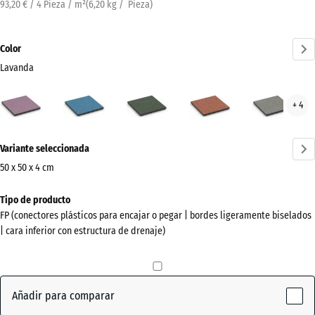
93,20 € / 4 Pieza / m²
(
6,20
kg
/ Pieza)
Color
Lavanda
Lavanda
Atlantico
Césped
Etna
Gran
+ 4
(active)
inglés
gris
¿Más
Variante seleccionada
información
sobre
50 x 50 x 4 cm
los
Dimensiones
Tipo de producto
colores?
para
FP (conectores plásticos para encajar o pegar | bordes ligeramente biselados
el
Mostrar
| cara inferior con estructura de drenaje)
envío
paleta
500
de
x
colores
500
Añadir para comparar
(active)
Lavanda
x