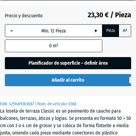
40
mm
23,30 € / Pieza
Precio y descuento
Atlantico
La dimensión
-
+
Pieza
m²
seleccionada,
enmarcada
Césped
0
m²
en azul, se
inglés
utiliza para
el cálculo de
Planificador de superficie – definir área
necesidades
Etna
(salvo que se
Añadir al carrito
indique lo
contrario en
Granito
los datos del
gris
EAN:
producto).
4251469363687
| Núm. de artículo:
6368
La loseta de terraza Classic es un pavimento de caucho para
50
balcones, terrazas, áticos y logias. Se presenta en formato 50 × 50
x
Granito
cm con 3 o 4 cm de grosor y se coloca de forma flotante a media
50
gris
junta, uniendo cada pieza mediante conectores de plástico