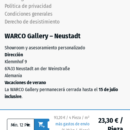
(BS 7188)
se
Política de privacidad
fabrica
Permeabilidad
Condiciones generales
con
al agua (EN
Derecho de desistimiento
granulado
12616) – Valor 5
de
= Infiltración
WARCO Gallery – Neustadt
aprox. 1000
caucho
mm/h (1000
de
Showroom y asesoramiento personalizado
l/h/m²)
etileno-
Dirección
propileno-
Resistencia al
Klemmhof 9
dieno
deslizamiento
67433 Neustadt an der Weinstraße
(EPDM)
(EN 16165) –
Alemania
de
Valor de
Vacaciones de verano
escala 4 =
nueva
La WARCO Gallery permanecerá cerrada hasta el
15 de julio
ángulo medio
fabricación,
inclusive
.
de aceptación
teñido
aprox. 16°,
en
grupo R10
masa
93,20 € / 4 Pieza / m²
23,30 € /
y
Aislamiento
-
+
más gastos de envío
unido
térmico –
Pieza