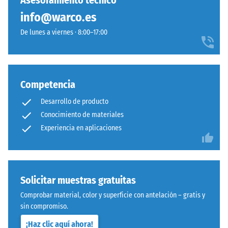
Asesoramiento técnico
residual
ha
a
después de
info@warco.es
seleccionado
la
24 horas de
ningún
De lunes a viernes · 8:00–17:00
piedra
descarga
producto
caliza
(BS 7188)
para
y
Densidad
la
aporta
aparente
comparación.
una
Competencia
- valor de
imagen
escala 1 =
Desarrollo de producto
luminosa
hasta 780
Conocimiento de materiales
y
kg/m³
Experiencia en aplicaciones
natural.
Amortiguación
de golpes,
Material
vibraciones y
ruido de
–
Solicitar muestras gratuitas
impacto –
Componentes
Comprobar material, color y superficie con antelación – gratis y
Valor de
y
sin compromiso.
escala 4 =
estructura
amortiguación
¡Haz clic aquí ahora!