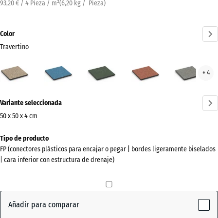
93,20 € / 4 Pieza / m²
(
6,20
kg
/ Pieza)
Color
Travertino
Travertino
Atlantico
Césped
Etna
Gran
+ 4
(active)
inglés
gris
¿Más
Variante seleccionada
información
sobre
50 x 50 x 4 cm
los
Dimensiones
Tipo de producto
colores?
para
FP (conectores plásticos para encajar o pegar | bordes ligeramente biselados
el
Mostrar
| cara inferior con estructura de drenaje)
envío
paleta
500
de
x
colores
500
Añadir para comparar
(active)
Travertino
x