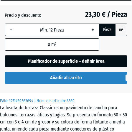
40
mm
23,30 € / Pieza
Precio y descuento
Atlantico
La dimensión
-
+
Pieza
m²
seleccionada,
enmarcada
Césped
0
m²
en azul, se
inglés
utiliza para
el cálculo de
Planificador de superficie – definir área
necesidades
Etna
(salvo que se
Añadir al carrito
indique lo
contrario en
Granito
los datos del
gris
EAN:
producto).
4251469363694
| Núm. de artículo:
6369
La loseta de terraza Classic es un pavimento de caucho para
50
balcones, terrazas, áticos y logias. Se presenta en formato 50 × 50
x
Granito
cm con 3 o 4 cm de grosor y se coloca de forma flotante a media
50
gris
junta, uniendo cada pieza mediante conectores de plástico