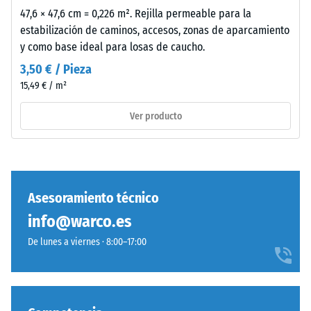
Amortiguación
oscuro
47,6 × 47,6 cm = 0,226 m². Rejilla permeable para la
de golpes,
de
estabilización de caminos, accesos, zonas de aparcamiento
vibraciones y
carácter
y como base ideal para losas de caucho.
ruido de
frío
impacto –
3,50 € / Pieza
y
Valor de
15,49 € / m²
discreto.
escala 3 =
El
amortiguación
Ver producto
desgaste
notable
del
Clase de
revestimiento
resistencia al
coloreado
deslizamiento
apenas
DS (EN 14041) -
Asesoramiento técnico
modifica
Valor de
info@warco.es
el
escala 3 =
aspecto
Coeficiente de
De lunes a viernes · 8:00–17:00
fricción aprox.
del
0,45
tono.
Resistencia