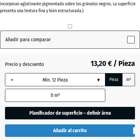
incorporan aglutinante pigmentado sobre los gránulos negros. La superficie
(active)
pizarra
30
presenta una textura fina y bien estructurada.)
mm
La dimensión
Antracita
- 0,50 €
seleccionada,
Añadir para comparar
enmarcada
en azul, se
Rojo
utiliza para
ladrillo
13,20 € / Pieza
el cálculo de
Precio y descuento
necesidades
(salvo que se
-
+
Pieza
m²
Verde
indique lo
+ 0,50 €
hierba
contrario en
0
m²
los datos del
producto).
Planificador de superficie – definir área
50
x
Añadir al carrito
50