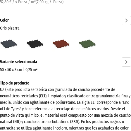
52,80 € / 4 Pieza / m²
(
7,00
kg
/ Pieza)
Color
Gris pizarra
Gris
Antracita
Rojo
Verde
pizarra
ladrillo
hierba
(active)
¿Más
Variante seleccionada
información
sobre
50 x 50 x 3 cm | 0,25 m²
los
Dimensiones
Tipo de producto
colores?
para
UZ (Este producto se fabrica con granulado de caucho procedente de
el
Mostrar
neumáticos reciclados (ELT), limpiado y clasificado entre granulometría fina y
envío
paleta
media, unido con aglutinante de poliuretano. La sigla ELT corresponde a "End
540
of Life Tyres" y hace referencia al reciclaje de neumáticos usados. Desde el
de
x
punto de vista químico, el material está compuesto por una mezcla de caucho
colores
540
natural (NR) y caucho estireno-butadieno (SBR). En los productos negros o
Gris
antracita se utiliza aglutinante incoloro, mientras que los acabados de color
x