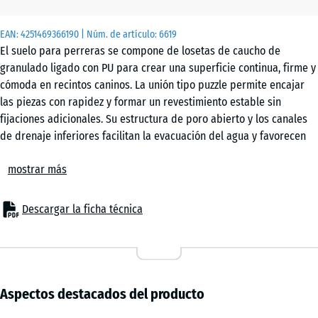
x 3
cm
EAN:
4251469366190
| Núm. de artículo:
6619
|
El suelo para perreras se compone de losetas de caucho de
0,25
granulado ligado con PU para crear una superficie continua, firme y
m²
cómoda en recintos caninos. La unión tipo puzzle permite encajar
las piezas con rapidez y formar un revestimiento estable sin
fijaciones adicionales. Su estructura de poro abierto y los canales
50
de drenaje inferiores facilitan la evacuación del agua y favorecen
x
un uso más higiénico.
50
mostrar más
Unión segura entre las losetas
x 4
+ 3,60 €
El sistema de ensamblaje mantiene las piezas conectadas entre sí y
cm
reduce el riesgo de desplazamiento por el movimiento de los
Descargar la ficha técnica
|
perros. No hace falta pegarlas ni atornillarlas al soporte. Tampoco
0,25
suele ser necesario un borde de contención. Una vez colocadas, las
m²
losetas forman una superficie continua apta para el uso diario en la
perrera.
Colocación sencilla sobre distintos soportes
Aspectos destacados del producto
Este revestimiento de perrera puede instalarse sobre bases