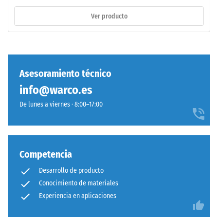
(BS
corresponde
Ver producto
7188)
a
"End
of
Life
Tyres".
Asesoramiento técnico
/ 5
La
info@warco.es
capa
base
De lunes a viernes · 8:00–17:00
se
La
prensa
resistencia
con
a
baja
Competencia
la
densidad.
Desarrollo de producto
compresión
de
Conocimiento de materiales
Instalación
un
Experiencia en aplicaciones
–
material
Procesado