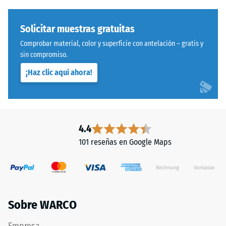
describe
–
su
Montaje
capacidad
Solicitar muestras gratuitas
para
Comprobar material, color y superficie con antelación – gratis y
resistir
sin compromiso.
cargas
¡Haz clic aquí ahora!
localizadas.
Indica
en
qué
Sistema
medida
con
4.4
el
dentado
101 reseñas en Google Maps
material
ondulado
se
y
deforma
redondeado
cuando
idéntico
se
a
Sobre WARCO
le
modelo
aplica
4035,