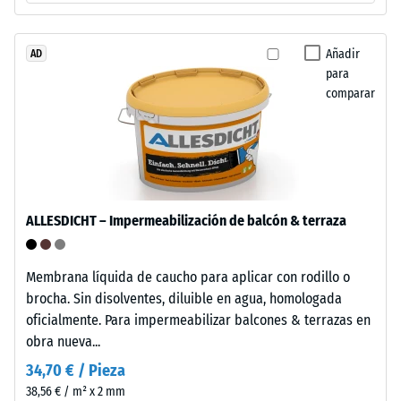
1
grueso
de
=
caucho
Añadir
AD
aprox.
para
procedente
1
comparar
de
neumáticos
mm
reciclados
de
(ELT),
abolladura
limpiado
y
residual
ALLESDICHT – Impermeabilización de balcón & terraza
unido
después
con
de
aglutinante
Membrana líquida de caucho para aplicar con rodillo o
de
24
brocha. Sin disolventes, diluible en agua, homologada
poliuretano
oficialmente. Para impermeabilizar balcones & terrazas en
horas
estándar.
obra nueva...
de
La
34,70 € / Pieza
sigla
descarga
38,56 € / m² x 2 mm
ELT