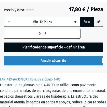
17,80 € / Pieza
Precio y descuento
Atlantico
-
+
Pieza
m²
Césped
0
m²
inglés
Planificador de superficie – definir área
Etna
Añadir al carrito
Granito
EAN:
4251469367869
| Núm. de artículo:
6786
gris
La esterilla de gimnasio de WARCO se utiliza como pavimento
continuo para salas de ejercicio, zonas de entrenamiento funcional,
espacios domésticos y áreas de fisioterapia. La estructura del
Granito
material atenúa impactos en saltos y apoyos, reduce la carga sobre
gris