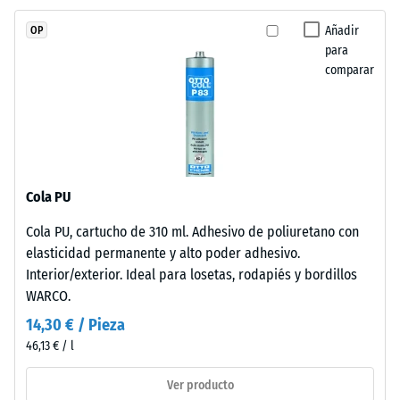
caucho
Permeabilidad
Añadir
OP
de
al agua (EN
para
etileno-
12616) – Valor 5
comparar
propileno-
= Infiltración
aprox. 1000
dieno
mm/h (1000
(EPDM)
l/h/m²)
de
nueva
Resistencia al
fabricación,
deslizamiento
Cola PU
teñido
(EN 16165) –
Cola PU, cartucho de 310 ml. Adhesivo de poliuretano con
en
Valor de
elasticidad permanente y alto poder adhesivo.
escala 4 =
masa
ángulo medio
Interior/exterior. Ideal para losetas, rodapiés y bordillos
y
de aceptación
WARCO.
unido
aprox. 16°,
con
14,30 € / Pieza
grupo R10
poliuretano
46,13 € / l
estabilizado
Aislamiento
frente
térmico –
Ver producto