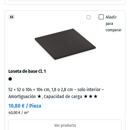
Valor de
a
escala 2 =
los
Conductividad
rayos
Añadir
XX
térmica aprox.
UV.
para
0,12 W/(m·K)
La
comparar
superficie
Resistente
presenta
a las
heladas
una
estructura
Resistencia
de
a
poros
Loseta de base Cl. 1
la
abiertos.
La
compresión
52 × 52 o 104 × 104 cm, 1,8 o 2,8 cm – solo interior –
capa
-
Amortiguación ★, Capacidad de carga ★★★
base
Valor
10,80 € / Pieza
está
formada
40,00 € / m²
de
por
escala
Ver producto
granulado