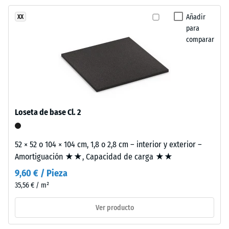
estructura
Clase de
Añadir
XX
de
resistencia al
para
dos
deslizamiento
comparar
capas.
DS (EN 14041) -
La
Valor de
capa
escala 4 =
de
Coeficiente de
desgaste,
fricción aprox.
de
0,53
Loseta de base Cl. 2
aproximadamente
Resistencia
3,3
a la
mm
52 × 52 o 104 × 104 cm, 1,8 o 2,8 cm – interior y exterior –
abrasión –
de
Amortiguación ★★, Capacidad de carga ★★
Resistencia
espesor,
al desgaste
9,60 € / Pieza
se
abrasivo –
35,56 € / m²
fabrica
Valor de la
escala 2 =
con
Ver producto
«bueno»
granulado
(BS 7188)
de