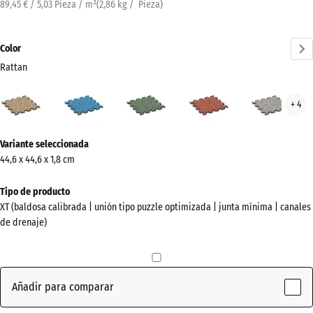
89,45 € / 5,03 Pieza / m²
(
2,86
kg
/ Pieza)
Color
Rattan
Rattan
Atlantico
Césped
Etna
Gran
+ 4
(active)
inglés
gris
¿Más
Variante seleccionada
información
44,6 x 44,6 x 1,8 cm
sobre
los
Tipo de producto
colores?
XT (baldosa calibrada | unión tipo puzzle optimizada | junta mínima | canales
de drenaje)
Mostrar
paleta
de
colores
Añadir para comparar
(active)
Rattan