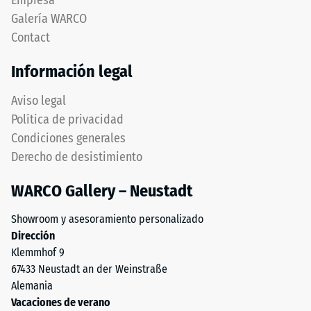
Empresa
una
pero
Galería WARCO
fuerza
prescinde
Contact
determinada.
completamente
Una
del
Información legal
profundidad
bisel,
de
manteniendo
Aviso legal
indentación
capa
Política de privacidad
reducida
superior
Condiciones generales
indica
estable.
Derecho de desistimiento
una
Bordes
alta
en
WARCO Gallery – Neustadt
resistencia
ángulo
a
recto
Showroom y asesoramiento personalizado
la
producen
Dirección
compresión,
junta
Klemmhof 9
mientras
capilar
67433 Neustadt an der Weinstraße
que
apenas
Alemania
una
visible
Vacaciones de verano
mayor
preservando