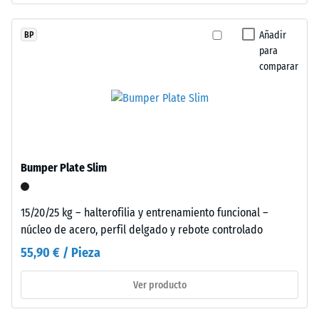
neumáticos
0
usados.
Añadir
BP
mm
El
para
EPDM
de
comparar
es
abolladura
un
residual
caucho
sintético
después
exento
de
de
Bumper Plate Slim
24
sustancias
nocivas.
horas
El
15/20/25 kg – halterofilia y entrenamiento funcional –
de
aglutinante
núcleo de acero, perfil delgado y rebote controlado
descarga
utilizado
55,90 € / Pieza
es
(BS
poliuretano.
Ver producto
7188)
Las
partículas