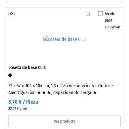
escala 2 =
masa.
Conductividad
La
Añadir
XX
térmica aprox.
sigla
para
0,12 W/(m·K)
comparar
ELT
Resistencia
corresponde
a
a
"End
la
of
compresión
Life
Loseta de base Cl. 3
Tyres"
-
y
Valor
designa
52 × 52 o 104 × 104 cm, 1,8 o 2,8 cm – interior y exterior –
de
el
Amortiguación ★★★, Capacidad de carga ★
material
escala
8,70 € / Pieza
procedente
5
32,22 € / m²
del
=
reciclaje
Ver producto
de
aprox.