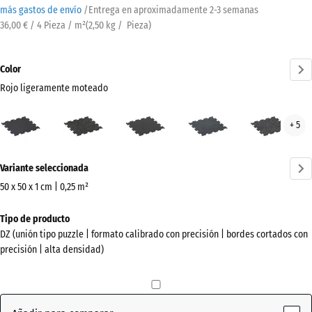
más gastos de envío
/
Entrega en aproximadamente
2-3 semanas
36,00 € / 4 Pieza / m²
(
2,50
kg
/ Pieza)
Color
Rojo ligeramente moteado
Rojo
Amarillo
Antracita
Azul
Gris
+ 5
ligeramente
ligeramente
ligeramente
lige
moteado
moteado
moteado
mot
¿Más
(active)
Variante seleccionada
información
sobre
50 x 50 x 1 cm | 0,25 m²
los
Dimensiones
Tipo de producto
colores?
para
DZ (unión tipo puzzle | formato calibrado con precisión | bordes cortados con
el
Mostrar
precisión | alta densidad)
envío
paleta
530
de
x
colores
530