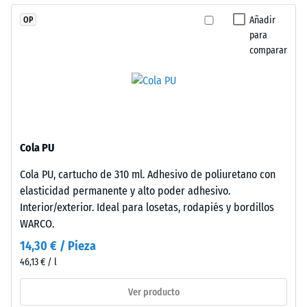
Instalación
resistir
Añadir
OP
–
cargas
para
Procesado
localizadas.
comparar
–
Indica
Montaje
en
qué
medida
el
material
Cola PU
se
deforma
Cola PU, cartucho de 310 ml. Adhesivo de poliuretano con
cuando
elasticidad permanente y alto poder adhesivo.
Estas
se
Interior/exterior. Ideal para losetas, rodapiés y bordillos
losetas
le
WARCO.
adoptan
aplica
formato
14,30 € / Pieza
una
mayor
46,13 € / l
fuerza
con
determinada.
Ver producto
dentado
Una