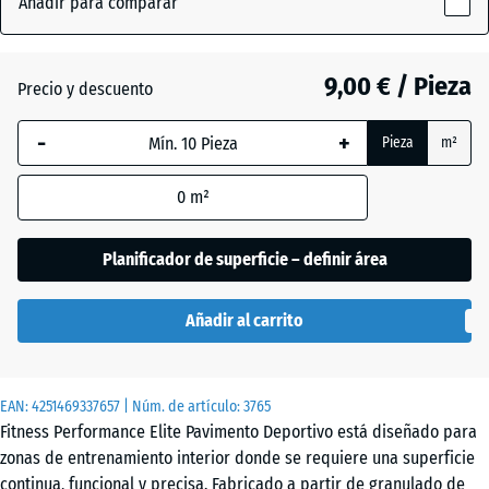
Añadir para comparar
Rojo
x
ligeramente
10
(active)
moteado
mm
9,00 € / Pieza
Precio y descuento
La dimensión
-
+
Pieza
m²
seleccionada,
Amarillo
enmarcada
ligeramente
0
m²
en azul, se
moteado
utiliza para
el cálculo de
Planificador de superficie – definir área
necesidades
Antracita
- 1,10 €
(salvo que se
Añadir al carrito
indique lo
contrario en
Azul
los datos del
ligeramente
EAN:
producto).
4251469337657
| Núm. de artículo:
3765
moteado
Fitness Performance Elite Pavimento Deportivo está diseñado para
50
zonas de entrenamiento interior donde se requiere una superficie
x
continua, funcional y precisa. Fabricado a partir de granulado de