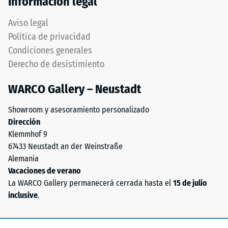
Información legal
unión.
mediante
Aviso legal
el
Estructura
método
Política de privacidad
de
de
Condiciones generales
la
ensayo
Derecho de desistimiento
cara
especificado
inferior
en
WARCO Gallery – Neustadt
la
norma
Showroom y asesoramiento personalizado
BS
Dirección
7188:1998.
Klemmhof 9
Un
67433 Neustadt an der Weinstraße
La
cuerpo
Alemania
cara
de
Vacaciones de verano
inferior
prueba
La WARCO Gallery permanecerá cerrada hasta el
15 de julio
es
con
inclusive
.
completamente
una
plana,
superficie
sin