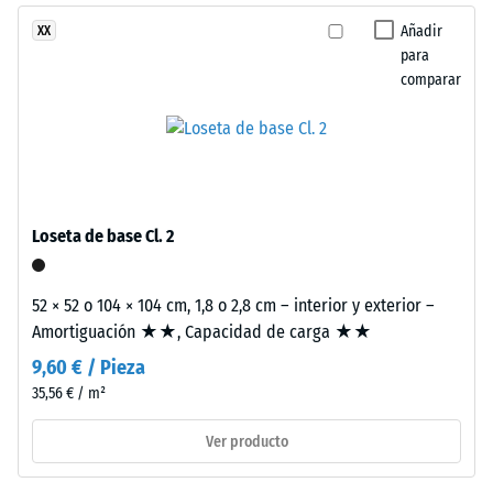
de
Añadir
XX
EPDM
para
aparecen
/ 5
comparar
distribuidas
como
inclusiones
de
La
color
resistencia
sobre
Loseta de base Cl. 2
a
una
la
superficie
compresión
52 × 52 o 104 × 104 cm, 1,8 o 2,8 cm – interior y exterior –
predominantemente
de
Amortiguación ★★, Capacidad de carga ★★
negra
un
y
9,60 € / Pieza
material
de
35,56 € / m²
describe
textura
su
fina.
Ver producto
capacidad
para