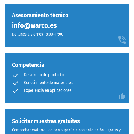
resistencia
capilar
a
imperceptible
Asesoramiento técnico
cargas
que
puntuales.
info@warco.es
caracteriza
Estas
continuidad
De lunes a viernes · 8:00–17:00
cargas
visual.
pueden
La
generarse,
superficie
por
mantiene
Competencia
ejemplo,
aspecto
por
Desarrollo de producto
homogéneo
los
típico
Conocimiento de materiales
zapatos
del
Experiencia en aplicaciones
de
caucho
tacón
de
alto,
grano
las
fino.
Solicitar muestras gratuitas
patas
La
Comprobar material, color y superficie con antelación – gratis y
de
conexión