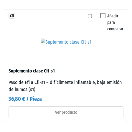
puzzle
profundidad
en
de
bordes
Añadir
Cfl
indentación
de
para
reducida
comparar
contacto.
indica
Cada
una
lado
alta
conecta
resistencia
sin
a
limitaciones.
la
Suplemento clase Cfl-s1
Los
compresión,
bordes
Paso de Efl a Cfl-s1 – difícilmente inflamable, baja emisión
mientras
en
de humos (s1)
que
ángulo
una
36,80 € / Pieza
recto
mayor
sin
indica
Ver producto
bisel
una
generan
menor
junta