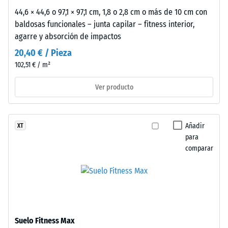
se
44,6 × 44,6 o 97,1 × 97,1 cm, 1,8 o 2,8 cm o más de 10 cm con
cumple
baldosas funcionales – junta capilar – fitness interior,
en
agarre y absorción de impactos
todos
20,40 € / Pieza
los
102,51 € / m²
valores
de
Ver producto
la
escala.
Los
Añadir
XT
resultados
para
del
comparar
ensayo
se
clasifican
en
una
escala
Suelo Fitness Max