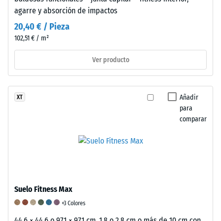
posteriormente
agarre y absorción de impactos
a
20,40 € / Pieza
intervalos
regulares
102,51 € / m²
durante
Ver producto
un
período
de
24
Añadir
XT
para
horas
comparar
para
evaluar
la
deformación
permanente.
También
Suelo Fitness Max
se
verifica
+3 Colores
que
44,6 × 44,6 o 97,1 × 97,1 cm, 1,8 o 2,8 cm o más de 10 cm con