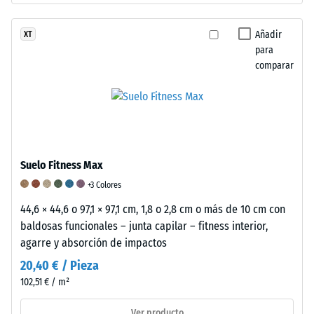
corresponde
está
puntuación
a
influenciado
de
Añadir
XT
un
por
1
para
rango
el
indica
comparar
de
aglutinante
que
densidad
elástico,
se
específico.
así
cumplen
Por
como
los
ejemplo,
por
requisitos
el
la
mínimos
Suelo Fitness Max
valor
estructura
según
+3 Colores
de
y
la
44,6 × 44,6 o 97,1 × 97,1 cm, 1,8 o 2,8 cm o más de 10 cm con
escala
densidad
norma
baldosas funcionales – junta capilar – fitness interior,
2
de
BS
agarre y absorción de impactos
representa
las
7188,
una
placas.
mientras
20,40 € / Pieza
densidad
Para
que
102,51 € / m²
aparente
evaluar
una
entre
las
puntuación
Ver producto