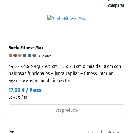
la
un
comparar
relación
material
La
entre
elástico
resistencia
su
que
a
masa
se
la
y
deforma
abrasión
su
bajo
de
Suelo Fitness Max
volumen
tensión
un
+3 Colores
total,
o
revestimiento
44,6 × 44,6 o 97,1 × 97,1 cm, 1,8 o 2,8 cm o más de 10 cm con
incluyendo
compresión
de
baldosas funcionales – junta capilar – fitness interior,
todos
y
suelo
agarre y absorción de impactos
los
luego
describe
poros,
recupera
su
17,00 € / Pieza
cavidades
su
capacidad
85,43 € / m²
e
forma
para
Ver producto
inclusiones
original.
resistir
de
Esta
la
aire.
propiedad
pérdida
En
lo
de
Añadir
XT