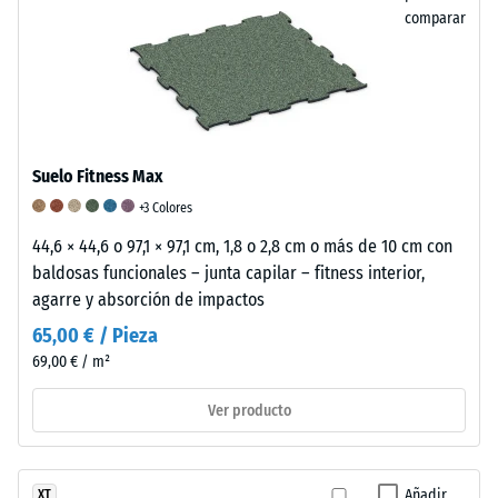
aprox.
de
comparar
0
su
característico
mm
color
de
negro.
abolladura
Desde
el
residual
Suelo Fitness Max
punto
después
+3 Colores
de
de
44,6 × 44,6 o 97,1 × 97,1 cm, 1,8 o 2,8 cm o más de 10 cm con
vista
baldosas funcionales – junta capilar – fitness interior,
químico,
24
agarre y absorción de impactos
está
horas
compuesto
65,00 € / Pieza
de
por
69,00 € / m²
una
descarga
mezcla
Ver producto
(BS
de
7188)
caucho
natural
Añadir
XT