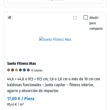
resistencia
a
cargas
Añadir
XT
puntuales.
para
Estas
comparar
cargas
pueden
generarse,
por
ejemplo,
por
Suelo Fitness Max
los
+3 Colores
zapatos
44,6 × 44,6 o 97,1 × 97,1 cm, 1,8 o 2,8 cm o más de 10 cm con
de
baldosas funcionales – junta capilar – fitness interior,
tacón
agarre y absorción de impactos
alto,
las
17,00 € / Pieza
patas
85,43 € / m²
de