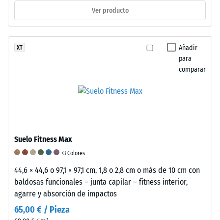
los
Ver producto
muebles,
las
macetas
Añadir
XT
con
para
ruedas
comparar
o
las
bases
de
distintos
Suelo Fitness Max
dispositivos.
La
+3 Colores
resistencia
44,6 × 44,6 o 97,1 × 97,1 cm, 1,8 o 2,8 cm o más de 10 cm con
a
baldosas funcionales – junta capilar – fitness interior,
la
agarre y absorción de impactos
compresión
65,00 € / Pieza
se