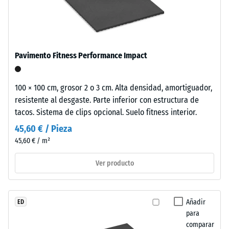
Densidad
la
en
aparente
comparación.
espacios
- valor de
exteriores
escala 5 =
contemporáneos
a partir
Pavimento Fitness Performance Impact
y
de 1000
entornos
kg/m³
de
100 × 100 cm, grosor 2 o 3 cm. Alta densidad, amortiguador,
Amortiguación
inspiración
resistente al desgaste. Parte inferior con estructura de
de golpes,
industrial.
tacos. Sistema de clips opcional. Suelo fitness interior.
vibraciones y
ruido de
45,60 € / Pieza
impacto –
Material
45,60 € / m²
Valor de
–
escala 5 =
Componentes
Ver producto
amortiguación
y
excelente
estructura
Resistencia a la
Añadir
ED
abrasión –
para
Resistencia al
comparar