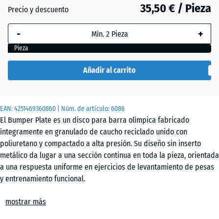
87
35,50 € / Pieza
Precio y descuento
mm
-
+
La dimensión
seleccionada,
Pieza
enmarcada
en azul, se
Añadir al carrito
utiliza para
el cálculo de
necesidades
EAN:
4251469360860
| Núm. de artículo:
6086
(salvo que se
El Bumper Plate es un disco para barra olímpica fabricado
indique lo
íntegramente en granulado de caucho reciclado unido con
contrario en
poliuretano y compactado a alta presión. Su diseño sin inserto
los datos del
metálico da lugar a una sección continua en toda la pieza, orientada
producto).
a una respuesta uniforme en ejercicios de levantamiento de pesas
y entrenamiento funcional.
15
Amortiguación y rebote
kg |
mostrar más
La masa continua de caucho absorbe la energía del impacto de
ø
forma distribuida en todo el volumen del disco. Este
45,4