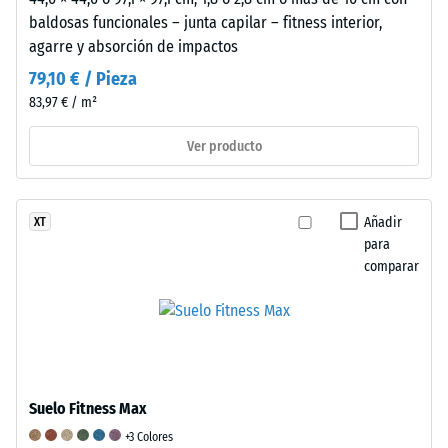
el
baldosas funcionales – junta capilar – fitness interior,
material
agarre y absorción de impactos
alrededor
79,10 € / Pieza
del
83,97 € / m²
punto
de
Ver producto
aplicación
de
la
Añadir
XT
carga
para
permanezca
comparar
intacto,
sin
grietas,
fisuras
ni
agujeros.
Suelo Fitness Max
Este
+3 Colores
requisito