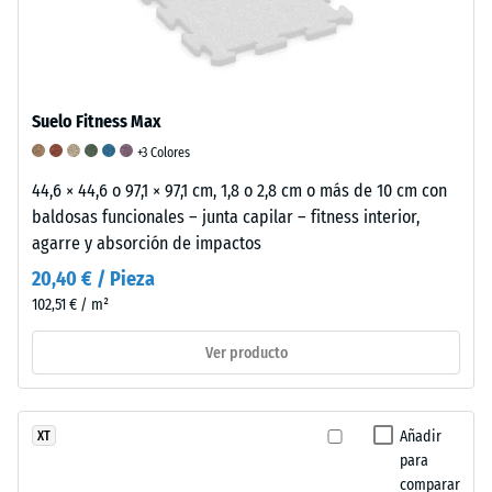
en
condiciones
reales.
Suelo Fitness Max
Densidad
Amortiguación
Resistencia
+3 Colores
aparente
de
a
44,6 × 44,6 o 97,1 × 97,1 cm, 1,8 o 2,8 cm o más de 10 cm con
baldosas funcionales – junta capilar – fitness interior,
-
golpes,
la
agarre y absorción de impactos
valor
vibraciones
abrasión
20,40 € / Pieza
de
y
–
102,51 € / m²
escala
ruido
Resistencia
Ver producto
5
de
al
=
impacto
desgaste
a
–
abrasivo
Añadir
XT
para
partir
Valor
–
comparar