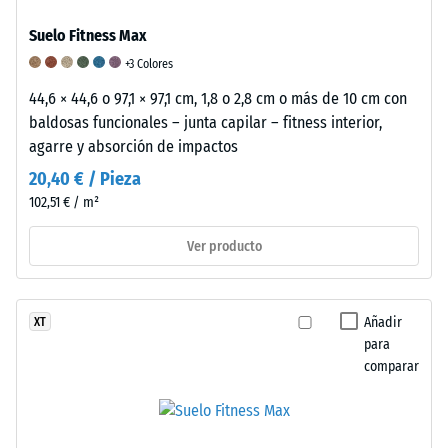
escala
Suelo Fitness Max
se
+3 Colores
ha
calculado
44,6 × 44,6 o 97,1 × 97,1 cm, 1,8 o 2,8 cm o más de 10 cm con
a
baldosas funcionales – junta capilar – fitness interior,
partir
agarre y absorción de impactos
de
20,40 € / Pieza
los
102,51 € / m²
resultados
de
Ver producto
ensayos
realizados
en
Añadir
XT
muestras
para
representativas
comparar
del
producto.
Para