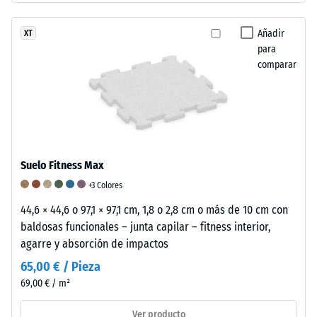
Una
es
profundidad
antideslizante,
Añadir
XT
de
de
para
indentación
textura
comparar
reducida
fina
indica
y
una
acabado
alta
satinado
resistencia
mate.
a
Suelo Fitness Max
la
+3 Colores
compresión,
mientras
44,6 × 44,6 o 97,1 × 97,1 cm, 1,8 o 2,8 cm o más de 10 cm con
que
baldosas funcionales – junta capilar – fitness interior,
una
agarre y absorción de impactos
mayor
65,00 € / Pieza
indica
69,00 € / m²
una
menor
Ver producto