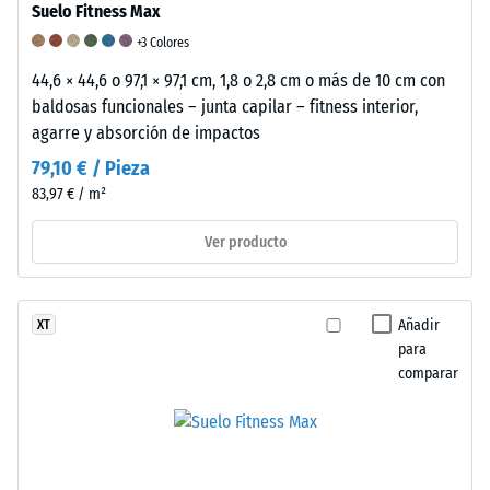
Suelo Fitness Max
mm,
mientras
+3 Colores
que
44,6 × 44,6 o 97,1 × 97,1 cm, 1,8 o 2,8 cm o más de 10 cm con
un
baldosas funcionales – junta capilar – fitness interior,
valor
agarre y absorción de impactos
de
79,10 € / Pieza
5
83,97 € / m²
indica
una
Ver producto
recuperación
total
sin
Añadir
XT
indentación
para
residual.
comparar
El
valor
especificado
en
la