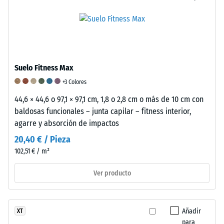
de
de
Valor
1000
escala
de
kg/m³
5
la
=
escala
Suelo Fitness Max
amortiguación
5
+3 Colores
excelente
=
/ 5
44,6 × 44,6 o 97,1 × 97,1 cm, 1,8 o 2,8 cm o más de 10 cm con
«sobresaliente»
baldosas funcionales – junta capilar – fitness interior,
(BS
agarre y absorción de impactos
7188)
20,40 € / Pieza
/ 5
La
102,51 € / m²
densidad
aparente
Ver producto
de
/ 5
un
El
material
caucho
Añadir
XT
describe
es
para