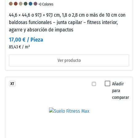
del
+3 Colores
1
44,6 × 44,6 o 97,1 × 97,1 cm, 1,8 o 2,8 cm o más de 10 cm con
al
baldosas funcionales – junta capilar – fitness interior,
5,
agarre y absorción de impactos
siendo
un
17,00 € / Pieza
valor
85,43 € / m²
de
Ver producto
1
equivalente
a
una
Añadir
XT
profundidad
para
de
comparar
indentación
residual
de
aproximadamente
1