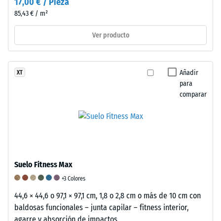
17,00 € / Pieza
de
85,43 € / m²
100
mm²
Ver producto
(equivalente
a
1
Añadir
XT
cm²)
para
se
comparar
presiona
contra
una
muestra
de
material
Suelo Fitness Max
con
+3 Colores
una
44,6 × 44,6 o 97,1 × 97,1 cm, 1,8 o 2,8 cm o más de 10 cm con
fuerza
baldosas funcionales – junta capilar – fitness interior,
de
agarre y absorción de impactos
1000