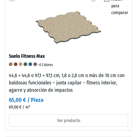
(NR)
para
y
comparar
caucho
/ 5
estireno-
butadieno
(SBR),
unido
La
Suelo Fitness Max
con
resistencia
aglutinante
+3 Colores
a
de
44,6 × 44,6 o 97,1 × 97,1 cm, 1,8 o 2,8 cm o más de 10 cm con
la
poliuretano.
baldosas funcionales – junta capilar – fitness interior,
compresión
En
agarre y absorción de impactos
de
las
un
65,00 € / Pieza
variantes
material
69,00 € / m²
antracita
describe
se
Ver producto
su
utiliza
capacidad
aglutinante
para