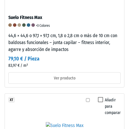
evaluar
la
idoneidad
Suelo Fitness Max
de
+3 Colores
un
44,6 × 44,6 o 97,1 × 97,1 cm, 1,8 o 2,8 cm o más de 10 cm con
pavimento
baldosas funcionales – junta capilar – fitness interior,
WARCO
agarre y absorción de impactos
para
una
79,10 € / Pieza
aplicación
83,97 € / m²
específica,
se
Ver producto
recomienda
realizar
una
Añadir
XT
prueba
para
práctica
comparar
con
una