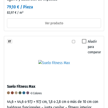
N
79,10 € / Pieza
(aproximadamente
83,97 € / m²
105
kg).
Ver producto
La
profundidad
de
Añadir
XT
indentación
para
resultante
comparar
se
mide
inmediatamente
después
de
aplicar
Suelo Fitness Max
la
+3 Colores
carga
44,6 × 44,6 o 97,1 × 97,1 cm, 1,8 o 2,8 cm o más de 10 cm con
y
baldosas funcionales – junta capilar – fitness interior,