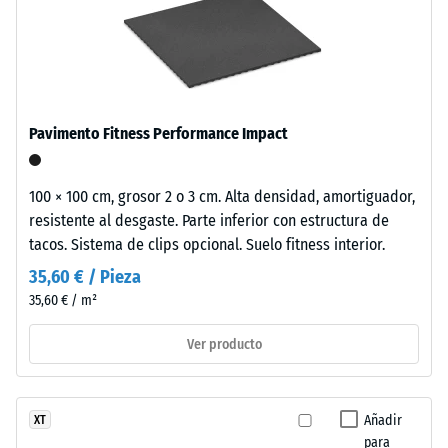
Este
desgaste
producto
abrasivo – Valor
se
de la escala 5 =
fabrica
«sobresaliente»
(BS 7188)
con
granulado
Resistencia
Pavimento Fitness Performance Impact
de
a
caucho
la
procedente
100 × 100 cm, grosor 2 o 3 cm. Alta densidad, amortiguador,
de
resistente al desgaste. Parte inferior con estructura de
compresión
neumáticos
tacos. Sistema de clips opcional. Suelo fitness interior.
-
reciclados
35,60 € / Pieza
Valor
(ELT
35,60 € / m²
–
de
"End
Ver producto
escala
of
5
Life
Tyres"),
=
Añadir
XT
responsable
para