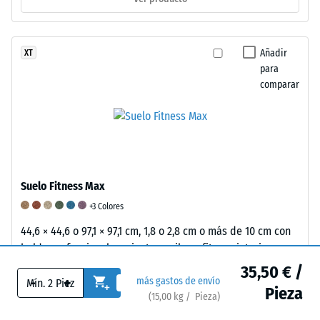
780
propiedades
de
y
elásticas,
5
840
amortiguadoras
indica
Añadir
XT
kg/m³.
y
una
para
La
de
excelente
comparar
densidad
absorción
resistencia
física,
de
a
también
vibraciones
la
conocida
de
abrasión
como
un
de
densidad
producto
acuerdo
Suelo Fitness Max
de
de
con
+3 Colores
masa,
caucho,
este
44,6 × 44,6 o 97,1 × 97,1 cm, 1,8 o 2,8 cm o más de 10 cm con
indica,
se
estándar.
baldosas funcionales – junta capilar – fitness interior,
por
utiliza
La
agarre y absorción de impactos
35,50 € /
el
una
clasificación
-
+
más gastos de envío
65,00 € / Pieza
contrario,
escala
se
Pieza
(
15,00
kg
/ Pieza)
la
del
basa
69,00 € / m²