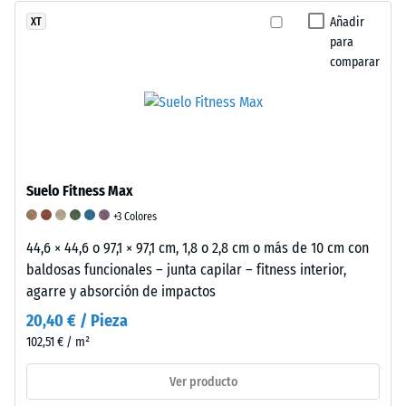
aparente
ruido
los
Añadir
XT
de
de
suelos
para
un
impacto.
de
comparar
producto
En
gránulos
específico,
los
de
WARCO
productos
caucho.
utiliza
fabricados
Se
una
con
emplea
escala
gránulos
una
Suelo Fitness Max
de
de
escala
+3 Colores
1
caucho
del
a
aglutinados
1
44,6 × 44,6 o 97,1 × 97,1 cm, 1,8 o 2,8 cm o más de 10 cm con
5,
con
al
baldosas funcionales – junta capilar – fitness interior,
donde
poliuretano
5
agarre y absorción de impactos
cada
(PU),
para
20,40 € / Pieza
valor
el
clasificar
102,51 € / m²
de
comportamiento
su
la
amortiguador
resistencia.
Ver producto
escala
también
Una