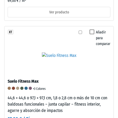
69,00 € / m²
determina
mediante
Ver producto
el
método
de
Añadir
XT
ensayo
para
especificado
comparar
en
la
norma
BS
7188:1998.
Un
Suelo Fitness Max
cuerpo
+3 Colores
de
prueba
44,6 × 44,6 o 97,1 × 97,1 cm, 1,8 o 2,8 cm o más de 10 cm con
con
baldosas funcionales – junta capilar – fitness interior,
una
agarre y absorción de impactos
superficie