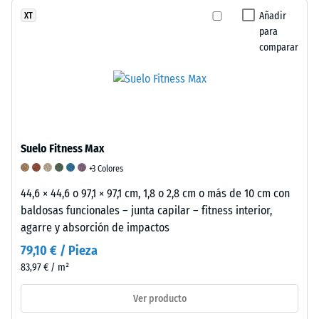
incoloro,
resistir
Añadir
XT
mientras
cargas
para
que
comparar
localizadas.
en
Indica
los
en
acabados
qué
de
medida
color
el
se
Suelo Fitness Max
material
emplea
se
+3 Colores
aglutinante
deforma
pigmentado
44,6 × 44,6 o 97,1 × 97,1 cm, 1,8 o 2,8 cm o más de 10 cm con
cuando
que
baldosas funcionales – junta capilar – fitness interior,
se
recubre
agarre y absorción de impactos
le
parcialmente
79,10 € / Pieza
aplica
los
83,97 € / m²
una
gránulos.
fuerza
La
Ver producto
determinada.
superficie