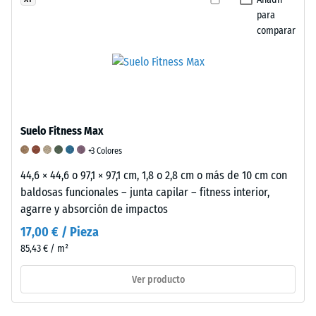
los
hace
material
para
productos
particularmente
causada
comparar
de
eficaz
por
WARCO,
para
fricción
este
la
o
valor
absorción
desgaste.
suele
de
Es
Suelo Fitness Max
estar
impactos,
un
entre
la
factor
+3 Colores
600
reducción
clave
44,6 × 44,6 o 97,1 × 97,1 cm, 1,8 o 2,8 cm o más de 10 cm con
y
de
para
baldosas funcionales – junta capilar – fitness interior,
1250
vibraciones
evaluar
agarre y absorción de impactos
kg/m³.
y
la
17,00 € / Pieza
Para
el
durabilidad,
85,43 € / m²
representar
aislamiento
funcionalidad
claramente
acústico
y
Ver producto
la
frente
calidad
densidad
al
de