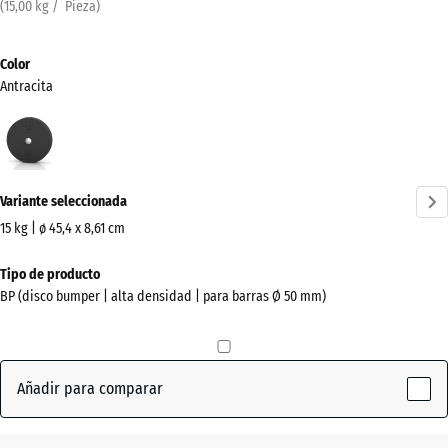
(
15,00
kg
/ Pieza)
Color
Antracita
Antracita
(active)
Variante seleccionada
15 kg | ø 45,4 x 8,61 cm
Dimensiones
Tipo de producto
para
BP (disco bumper | alta densidad | para barras Ø 50 mm)
el
envío
455
x
Añadir para comparar
455
x