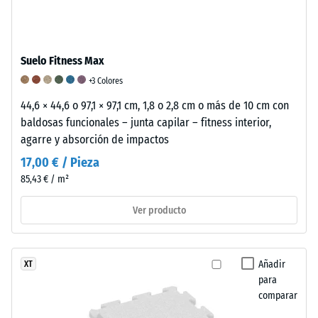
muestra
del
material
in
Suelo Fitness Max
situ.
+3 Colores
De
44,6 × 44,6 o 97,1 × 97,1 cm, 1,8 o 2,8 cm o más de 10 cm con
este
baldosas funcionales – junta capilar – fitness interior,
modo,
agarre y absorción de impactos
se
17,00 € / Pieza
puede
evaluar
85,43 € / m²
de
Ver producto
manera
fiable
la
resistencia
Añadir
XT
para
a
comparar
la
compresión