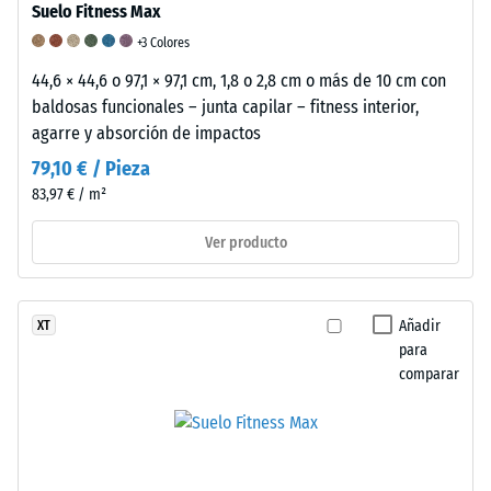
Suelo Fitness Max
mm,
mientras
+3 Colores
que
44,6 × 44,6 o 97,1 × 97,1 cm, 1,8 o 2,8 cm o más de 10 cm con
un
baldosas funcionales – junta capilar – fitness interior,
valor
agarre y absorción de impactos
de
79,10 € / Pieza
5
83,97 € / m²
indica
una
Ver producto
recuperación
total
sin
Añadir
XT
indentación
para
residual.
comparar
El
valor
especificado
en
la