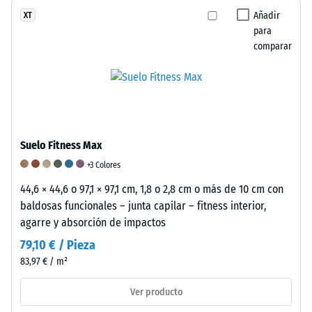
mientras
resistir
Añadir
XT
que
cargas
para
en
comparar
localizadas.
los
Indica
acabados
en
de
qué
color
medida
se
el
emplea
Suelo Fitness Max
material
aglutinante
se
+3 Colores
pigmentado
deforma
que
44,6 × 44,6 o 97,1 × 97,1 cm, 1,8 o 2,8 cm o más de 10 cm con
cuando
recubre
baldosas funcionales – junta capilar – fitness interior,
se
parcialmente
agarre y absorción de impactos
le
los
79,10 € / Pieza
aplica
gránulos.
83,97 € / m²
una
La
fuerza
superficie
Ver producto
determinada.
es