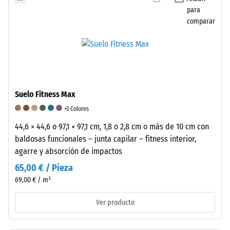
y
para
caucho
comparar
estireno-
/ 5
butadieno
(SBR),
unido
con
La
Suelo Fitness Max
aglutinante
resistencia
de
+3 Colores
a
poliuretano.
44,6 × 44,6 o 97,1 × 97,1 cm, 1,8 o 2,8 cm o más de 10 cm con
la
En
baldosas funcionales – junta capilar – fitness interior,
compresión
las
agarre y absorción de impactos
de
variantes
un
65,00 € / Pieza
antracita
material
69,00 € / m²
se
describe
utiliza
Ver producto
su
aglutinante
capacidad
incoloro,
para