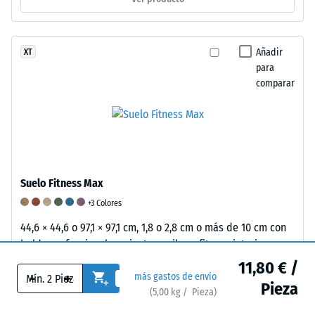
780
propiedades
de
y
elásticas,
5
840
amortiguadoras
indica
Añadir
XT
kg/m³.
y
una
para
La
de
excelente
comparar
densidad
absorción
resistencia
física,
de
a
también
vibraciones
la
conocida
de
abrasión
como
un
de
densidad
producto
acuerdo
Suelo Fitness Max
de
de
con
+3 Colores
masa,
caucho,
este
44,6 × 44,6 o 97,1 × 97,1 cm, 1,8 o 2,8 cm o más de 10 cm con
indica,
se
estándar.
baldosas funcionales – junta capilar – fitness interior,
por
utiliza
La
agarre y absorción de impactos
11,80 € /
el
una
clasificación
-
+
más gastos de envío
65,00 € / Pieza
contrario,
escala
se
Pieza
(
5,00
kg
/ Pieza)
la
del
basa
69,00 € / m²