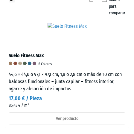
los
hace
material
para
productos
particularmente
causada
comparar
de
eficaz
por
WARCO,
para
fricción
este
la
o
valor
absorción
desgaste.
suele
de
Es
Suelo Fitness Max
estar
impactos,
un
entre
la
factor
+3 Colores
600
reducción
clave
44,6 × 44,6 o 97,1 × 97,1 cm, 1,8 o 2,8 cm o más de 10 cm con
y
de
para
baldosas funcionales – junta capilar – fitness interior,
1250
vibraciones
evaluar
agarre y absorción de impactos
kg/m³.
y
la
17,00 € / Pieza
Para
el
durabilidad,
85,43 € / m²
representar
aislamiento
funcionalidad
claramente
acústico
y
Ver producto
la
frente
calidad
densidad
al
de