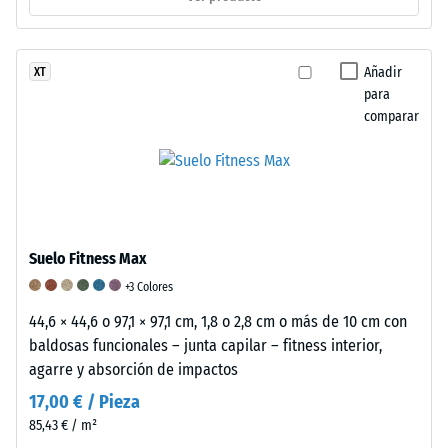
resistencia
a
cargas
Añadir
XT
puntuales.
para
Estas
comparar
cargas
pueden
generarse,
por
ejemplo,
por
Suelo Fitness Max
los
+3 Colores
zapatos
44,6 × 44,6 o 97,1 × 97,1 cm, 1,8 o 2,8 cm o más de 10 cm con
de
baldosas funcionales – junta capilar – fitness interior,
tacón
agarre y absorción de impactos
alto,
las
17,00 € / Pieza
patas
85,43 € / m²
de