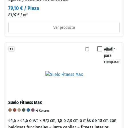
N
79,10 € / Pieza
(aproximadamente
83,97 € / m²
105
kg).
Ver producto
La
profundidad
de
Añadir
XT
indentación
para
resultante
comparar
se
mide
inmediatamente
después
de
aplicar
Suelo Fitness Max
la
+3 Colores
carga
44,6 × 44,6 o 97,1 × 97,1 cm, 1,8 o 2,8 cm o más de 10 cm con
y
baldosas funcionales – junta capilar – fitness interior,