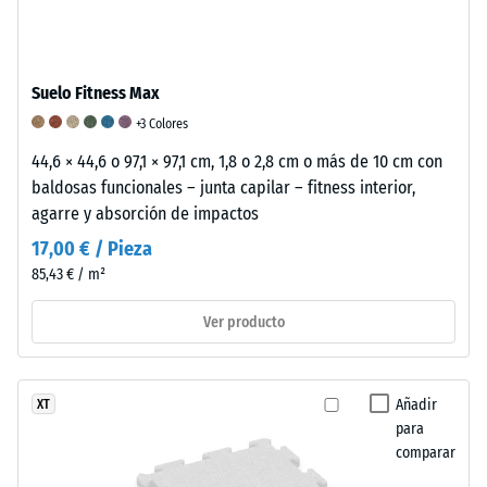
muestra
del
material
in
Suelo Fitness Max
situ.
+3 Colores
De
44,6 × 44,6 o 97,1 × 97,1 cm, 1,8 o 2,8 cm o más de 10 cm con
este
baldosas funcionales – junta capilar – fitness interior,
modo,
agarre y absorción de impactos
se
17,00 € / Pieza
puede
evaluar
85,43 € / m²
de
Ver producto
manera
fiable
la
resistencia
Añadir
XT
para
a
comparar
la
compresión