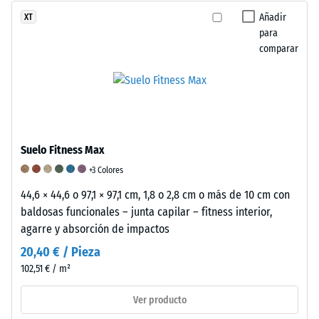
aparente
ruido
los
Añadir
XT
de
de
suelos
para
un
impacto.
de
comparar
producto
En
gránulos
específico,
los
de
WARCO
productos
caucho.
utiliza
fabricados
Se
una
con
emplea
escala
gránulos
una
Suelo Fitness Max
de
de
escala
+3 Colores
1
caucho
del
a
aglutinados
1
44,6 × 44,6 o 97,1 × 97,1 cm, 1,8 o 2,8 cm o más de 10 cm con
5,
con
al
baldosas funcionales – junta capilar – fitness interior,
donde
poliuretano
5
agarre y absorción de impactos
cada
(PU),
para
20,40 € / Pieza
valor
el
clasificar
102,51 € / m²
de
comportamiento
su
la
amortiguador
resistencia.
Ver producto
escala
también
Una