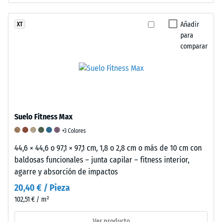
corresponde
está
puntuación
a
influenciado
de
Añadir
XT
un
por
1
para
rango
el
indica
comparar
de
aglutinante
que
densidad
elástico,
se
específico.
así
cumplen
Por
como
los
ejemplo,
por
requisitos
el
la
mínimos
Suelo Fitness Max
valor
estructura
según
+3 Colores
de
y
la
44,6 × 44,6 o 97,1 × 97,1 cm, 1,8 o 2,8 cm o más de 10 cm con
escala
densidad
norma
baldosas funcionales – junta capilar – fitness interior,
2
de
BS
agarre y absorción de impactos
representa
las
7188,
una
placas.
mientras
20,40 € / Pieza
densidad
Para
que
102,51 € / m²
aparente
evaluar
una
entre
las
puntuación
Ver producto