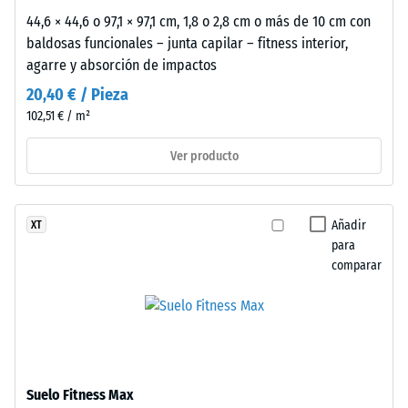
se
44,6 × 44,6 o 97,1 × 97,1 cm, 1,8 o 2,8 cm o más de 10 cm con
cumple
baldosas funcionales – junta capilar – fitness interior,
en
agarre y absorción de impactos
todos
20,40 € / Pieza
los
102,51 € / m²
valores
de
Ver producto
la
escala.
Los
Añadir
XT
resultados
para
del
comparar
ensayo
se
clasifican
en
una
escala
Suelo Fitness Max