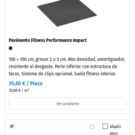
producto
desgaste
se
abrasivo – Valor
fabrica
de la escala 5 =
con
«sobresaliente»
(BS 7188)
granulado
de
Resistencia
Pavimento Fitness Performance Impact
caucho
a
procedente
la
de
100 × 100 cm, grosor 2 o 3 cm. Alta densidad, amortiguador,
neumáticos
resistente al desgaste. Parte inferior con estructura de
compresión
reciclados
tacos. Sistema de clips opcional. Suelo fitness interior.
-
(ELT
35,60 € / Pieza
Valor
–
35,60 € / m²
"End
de
of
Ver producto
escala
Life
5
Tyres"),
responsable
=
Añadir
XT
de
para