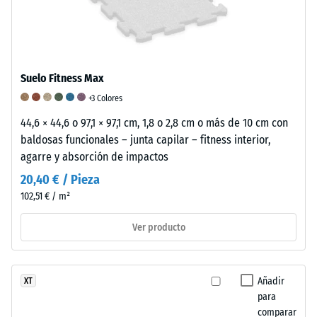
en
condiciones
reales.
Suelo Fitness Max
Densidad
Amortiguación
Resistencia
+3 Colores
aparente
de
a
44,6 × 44,6 o 97,1 × 97,1 cm, 1,8 o 2,8 cm o más de 10 cm con
baldosas funcionales – junta capilar – fitness interior,
-
golpes,
la
agarre y absorción de impactos
valor
vibraciones
abrasión
20,40 € / Pieza
de
y
–
102,51 € / m²
escala
ruido
Resistencia
Ver producto
5
de
al
=
impacto
desgaste
a
–
abrasivo
Añadir
XT
para
partir
Valor
–
comparar