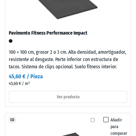
Densidad
la
en
aparente
comparación.
espacios
- valor de
exteriores
escala 5 =
contemporáneos
a partir
Pavimento Fitness Performance Impact
y
de 1000
entornos
kg/m³
de
100 × 100 cm, grosor 2 o 3 cm. Alta densidad, amortiguador,
Amortiguación
inspiración
resistente al desgaste. Parte inferior con estructura de
de golpes,
industrial.
tacos. Sistema de clips opcional. Suelo fitness interior.
vibraciones y
ruido de
45,60 € / Pieza
impacto –
Material
45,60 € / m²
Valor de
–
escala 2 =
Componentes
Ver producto
amortiguación
y
confortable
estructura
Resistencia a la
Añadir
ED
abrasión –
para
Este
Resistencia al
comparar