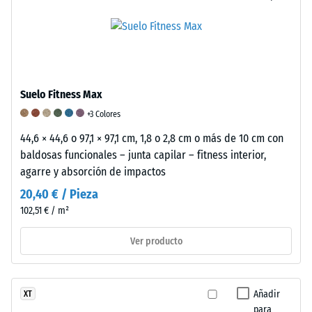
de
de
Valor
1000
escala
de
kg/m³
2
la
=
escala
Suelo Fitness Max
amortiguación
5
+3 Colores
confortable
=
/ 5
44,6 × 44,6 o 97,1 × 97,1 cm, 1,8 o 2,8 cm o más de 10 cm con
«sobresaliente»
baldosas funcionales – junta capilar – fitness interior,
(BS
agarre y absorción de impactos
7188)
20,40 € / Pieza
/ 5
La
102,51 € / m²
densidad
aparente
Ver producto
de
/ 5
un
El
material
caucho
Añadir
XT
describe
es
para