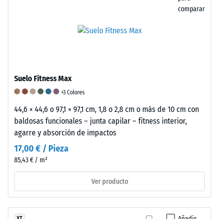
la
un
comparar
relación
material
La
entre
elástico
resistencia
su
que
a
masa
se
la
y
deforma
abrasión
su
bajo
de
Suelo Fitness Max
volumen
tensión
un
+3 Colores
total,
o
revestimiento
44,6 × 44,6 o 97,1 × 97,1 cm, 1,8 o 2,8 cm o más de 10 cm con
incluyendo
compresión
de
baldosas funcionales – junta capilar – fitness interior,
todos
y
suelo
agarre y absorción de impactos
los
luego
describe
poros,
recupera
su
17,00 € / Pieza
cavidades
su
capacidad
85,43 € / m²
e
forma
para
Ver producto
inclusiones
original.
resistir
de
Esta
la
aire.
propiedad
pérdida
En
lo
de
Añadir
XT