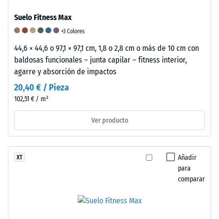
escala
Suelo Fitness Max
se
+3 Colores
ha
calculado
44,6 × 44,6 o 97,1 × 97,1 cm, 1,8 o 2,8 cm o más de 10 cm con
a
baldosas funcionales – junta capilar – fitness interior,
partir
agarre y absorción de impactos
de
20,40 € / Pieza
los
102,51 € / m²
resultados
de
Ver producto
ensayos
realizados
en
Añadir
XT
muestras
para
representativas
comparar
del
producto.
Para