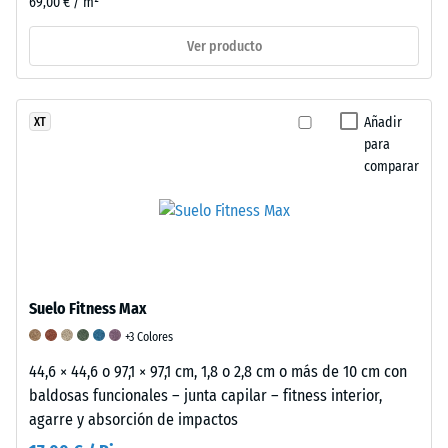
69,00 € / m²
determina
mediante
Ver producto
el
método
de
Añadir
XT
ensayo
para
especificado
comparar
en
la
norma
BS
7188:1998.
Un
Suelo Fitness Max
cuerpo
+3 Colores
de
prueba
44,6 × 44,6 o 97,1 × 97,1 cm, 1,8 o 2,8 cm o más de 10 cm con
con
baldosas funcionales – junta capilar – fitness interior,
una
agarre y absorción de impactos
superficie