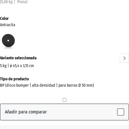
(
5,00
kg
/ Pieza)
Color
Antracita
Antracita
(active)
Variante seleccionada
5 kg | ø 45,4 x 3,15 cm
Dimensiones
Tipo de producto
para
BP (disco bumper | alta densidad | para barras Ø 50 mm)
el
envío
455
x
Añadir para comparar
455
x