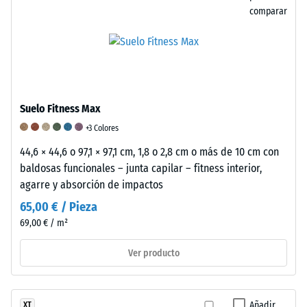
aprox.
su
comparar
0
característico
color
mm
negro.
de
Desde
abolladura
el
punto
residual
Suelo Fitness Max
de
después
+3 Colores
vista
de
44,6 × 44,6 o 97,1 × 97,1 cm, 1,8 o 2,8 cm o más de 10 cm con
químico,
baldosas funcionales – junta capilar – fitness interior,
está
24
agarre y absorción de impactos
compuesto
horas
por
65,00 € / Pieza
de
una
69,00 € / m²
mezcla
descarga
de
Ver producto
(BS
caucho
7188)
natural
(NR)
Añadir
XT