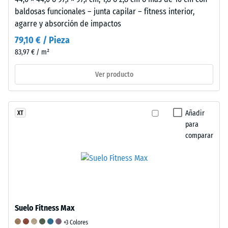
el
baldosas funcionales – junta capilar – fitness interior,
material
agarre y absorción de impactos
alrededor
79,10 € / Pieza
del
83,97 € / m²
punto
de
Ver producto
aplicación
de
la
Añadir
XT
carga
para
permanezca
comparar
intacto,
sin
grietas,
fisuras
ni
agujeros.
Suelo Fitness Max
Este
+3 Colores
requisito