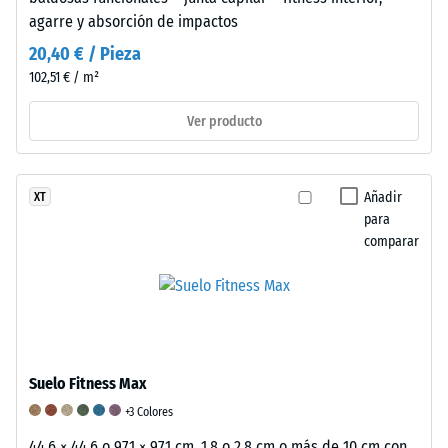
posteriormente
agarre y absorción de impactos
a
20,40 € / Pieza
intervalos
regulares
102,51 € / m²
durante
Ver producto
un
período
de
24
Añadir
XT
para
horas
comparar
para
evaluar
la
deformación
permanente.
También
Suelo Fitness Max
se
verifica
+3 Colores
que
44,6 × 44,6 o 97,1 × 97,1 cm, 1,8 o 2,8 cm o más de 10 cm con