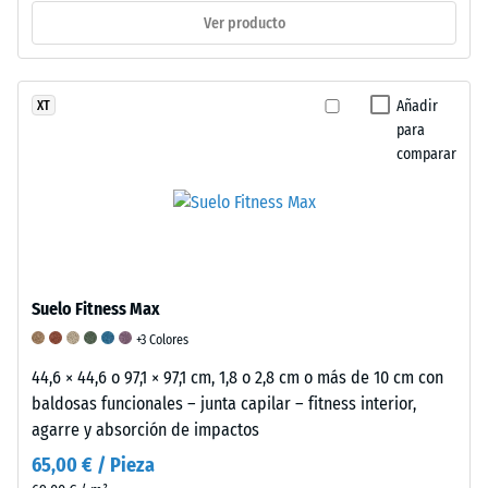
los
Ver producto
muebles,
las
macetas
Añadir
XT
con
para
ruedas
comparar
o
las
bases
de
distintos
Suelo Fitness Max
dispositivos.
La
+3 Colores
resistencia
44,6 × 44,6 o 97,1 × 97,1 cm, 1,8 o 2,8 cm o más de 10 cm con
a
baldosas funcionales – junta capilar – fitness interior,
la
agarre y absorción de impactos
compresión
65,00 € / Pieza
se