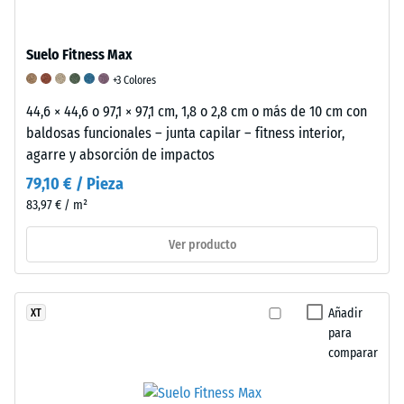
evaluar
la
idoneidad
Suelo Fitness Max
de
+3 Colores
un
44,6 × 44,6 o 97,1 × 97,1 cm, 1,8 o 2,8 cm o más de 10 cm con
pavimento
baldosas funcionales – junta capilar – fitness interior,
WARCO
agarre y absorción de impactos
para
una
79,10 € / Pieza
aplicación
83,97 € / m²
específica,
se
Ver producto
recomienda
realizar
una
Añadir
XT
prueba
para
práctica
comparar
con
una