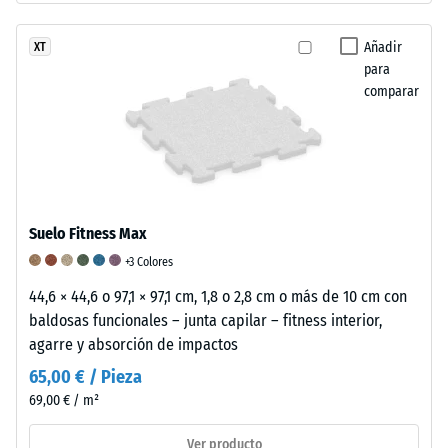
Una
antideslizante,
profundidad
de
Añadir
XT
de
textura
para
indentación
fina
comparar
reducida
y
indica
acabado
una
satinado
alta
mate.
resistencia
a
Suelo Fitness Max
la
+3 Colores
compresión,
mientras
44,6 × 44,6 o 97,1 × 97,1 cm, 1,8 o 2,8 cm o más de 10 cm con
que
baldosas funcionales – junta capilar – fitness interior,
una
agarre y absorción de impactos
mayor
65,00 € / Pieza
indica
69,00 € / m²
una
menor
Ver producto