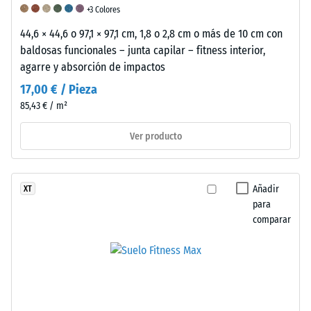
del
+3 Colores
1
44,6 × 44,6 o 97,1 × 97,1 cm, 1,8 o 2,8 cm o más de 10 cm con
al
baldosas funcionales – junta capilar – fitness interior,
5,
agarre y absorción de impactos
siendo
un
17,00 € / Pieza
valor
85,43 € / m²
de
Ver producto
1
equivalente
a
una
Añadir
XT
profundidad
para
de
comparar
indentación
residual
de
aproximadamente
1