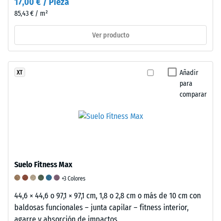
17,00 € / Pieza
de
85,43 € / m²
100
mm²
Ver producto
(equivalente
a
1
Añadir
XT
cm²)
para
se
comparar
presiona
contra
una
muestra
de
material
Suelo Fitness Max
con
+3 Colores
una
44,6 × 44,6 o 97,1 × 97,1 cm, 1,8 o 2,8 cm o más de 10 cm con
fuerza
baldosas funcionales – junta capilar – fitness interior,
de
agarre y absorción de impactos
1000