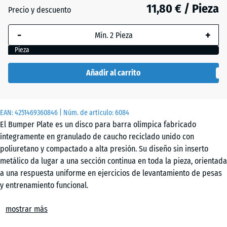
32
11,80 € / Pieza
Precio y descuento
mm
-
+
La dimensión
seleccionada,
Pieza
enmarcada
en azul, se
Añadir al carrito
utiliza para
el cálculo de
necesidades
EAN:
4251469360846
| Núm. de artículo:
6084
(salvo que se
El Bumper Plate es un disco para barra olímpica fabricado
indique lo
íntegramente en granulado de caucho reciclado unido con
contrario en
poliuretano y compactado a alta presión. Su diseño sin inserto
los datos del
metálico da lugar a una sección continua en toda la pieza, orientada
producto).
a una respuesta uniforme en ejercicios de levantamiento de pesas
y entrenamiento funcional.
5
Amortiguación y rebote
kg |
mostrar más
La masa continua de caucho absorbe la energía del impacto de
ø
forma distribuida en todo el volumen del disco. Este
45,4