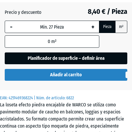
8,40 € / Pieza
Precio y descuento
Atlantico
-
+
Pieza
m²
Césped
0
m²
inglés
Planificador de superficie – definir área
Etna
Añadir al carrito
Granito
EAN:
4251469368224
| Núm. de artículo:
6822
gris
La loseta efecto piedra encajable de WARCO se utiliza como
pavimento modular de caucho en balcones, loggias y espacios
acristalados. Su formato compacto permite crear una superficie
Granito
continua con aspecto tipo moqueta de piedra, especialmente
gris