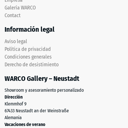
Empresa
de
a
Galería WARCO
1
modelo
a
Contact
4035,
5,
pero
Información legal
donde
prescinde
cada
completamente
Aviso legal
valor
del
Política de privacidad
de
bisel,
la
Condiciones generales
manteniendo
escala
Derecho de desistimiento
capa
corresponde
superior
a
WARCO Gallery – Neustadt
estable.
un
Bordes
rango
Showroom y asesoramiento personalizado
en
de
Dirección
ángulo
densidad
Klemmhof 9
recto
específico.
67433 Neustadt an der Weinstraße
producen
Por
Alemania
junta
ejemplo,
Vacaciones de verano
capilar