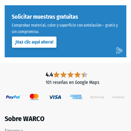
Instalación
600
–
y
Solicitar muestras gratuitas
Procesado
1250
Comprobar material, color y superficie con antelación – gratis y
–
kg/m³.
sin compromiso.
Montaje
Para
representar
¡Haz clic aquí ahora!
claramente
la
densidad
aparente
4.4
de
101 reseñas en Google Maps
un
Sistema
producto
con
específico,
dentado
WARCO
ondulado
utiliza
y
Sobre WARCO
una
redondeado
escala
idéntico