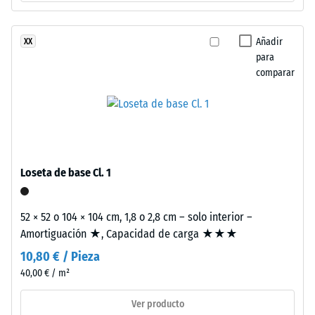
a
valor
los
de
rayos
Añadir
XX
UV.
para
escala
La
comparar
2
superficie
=
presenta
una
de
estructura
780
de
a
poros
Loseta de base Cl. 1
abiertos.
840
La
kg/m³
52 × 52 o 104 × 104 cm, 1,8 o 2,8 cm – solo interior –
capa
Amortiguación ★, Capacidad de carga ★★★
base
10,80 € / Pieza
está
formada
40,00 € / m²
por
/ 5
Ver producto
granulado