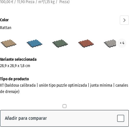
100,00 € / 11,90 Pieza / m²
(
1,35
kg
/ Pieza)
Color
Rattan
Rattan
Atlantico
Césped
Etna
Gran
+ 4
(active)
inglés
gris
¿Más
Variante seleccionada
información
28,9 x 28,9 x 1,8 cm
sobre
los
Tipo de producto
colores?
XT (baldosa calibrada | unión tipo puzzle optimizada | junta mínima | canales
de drenaje)
Mostrar
paleta
de
colores
Añadir para comparar
(active)
Rattan