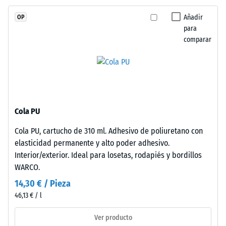
escala 4 =
caucho
ángulo medio
Añadir
OP
de
de aceptación
para
etileno-
aprox. 16°,
comparar
propileno-
grupo R10
dieno
Aislamiento
(EPDM)
térmico –
de
Valor de
nueva
escala 2 =
fabricación,
Conductividad
Cola PU
teñido
térmica aprox.
Cola PU, cartucho de 310 ml. Adhesivo de poliuretano con
en
0,12 W/(m·K)
elasticidad permanente y alto poder adhesivo.
masa
Resistente
Interior/exterior. Ideal para losetas, rodapiés y bordillos
y
a las
WARCO.
unido
heladas
con
14,30 € / Pieza
Densidad
poliuretano
46,13 € / l
aparente
estabilizado
frente
Ver producto
-