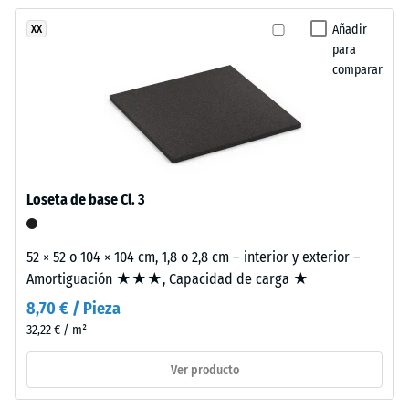
ha
y
de golpes,
seleccionado
vibraciones y
aportan
Añadir
XX
ningún
ruido de
para
una
producto
impacto –
comparar
imagen
Valor de
para
cálida
escala 2 =
la
y
amortiguación
comparación.
relajada.
confortable
Clase de
Material
Loseta de base Cl. 3
resistencia al
–
deslizamiento
Componentes
DS (EN 14041) -
52 × 52 o 104 × 104 cm, 1,8 o 2,8 cm – interior y exterior –
y
Valor de
Amortiguación ★★★, Capacidad de carga ★
estructura
escala 5 =
Coeficiente de
8,70 € / Pieza
fricción aprox.
32,22 € / m²
Este
0,6
producto
Ver producto
Resistencia
tiene
a la
una