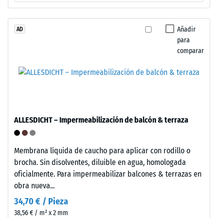
de
caucho
procedente
Añadir
AD
La
para
de
densidad
comparar
neumáticos
aparente
reciclados
de
(ELT),
un
limpiado
material
y
describe
clasificado
la
ALLESDICHT – Impermeabilización de balcón & terraza
en
relación
granulometría
entre
media,
Membrana líquida de caucho para aplicar con rodillo o
su
unido
brocha. Sin disolventes, diluible en agua, homologada
masa
con
oficialmente. Para impermeabilizar balcones & terrazas en
y
aglutinante
obra nueva...
su
de
volumen
34,70 € / Pieza
poliuretano
total,
38,56 € / m² x 2 mm
estándar.