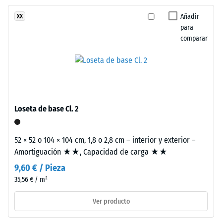
abrasión –
estructura
Resistencia
Añadir
XX
de
al desgaste
para
dos
abrasivo –
comparar
capas.
Valor de la
La
escala 2 =
capa
«bueno»
de
(BS 7188)
desgaste,
Permeabilidad
de
Loseta de base Cl. 2
al agua (EN
aproximadamente
12616) – Valor 4
3,3
= Infiltración
mm
52 × 52 o 104 × 104 cm, 1,8 o 2,8 cm – interior y exterior –
aprox. 600
de
Amortiguación ★★, Capacidad de carga ★★
mm/h (600
espesor,
l/h/m²)
9,60 € / Pieza
se
35,56 € / m²
Resistencia al
fabrica
deslizamiento
con
Ver producto
(EN 16165) –
granulado
Valor de
de