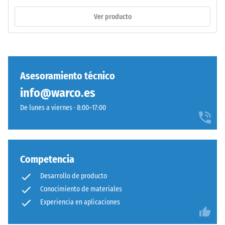
incluyendo
La
Ver producto
todos
sigla
los
ELT
poros,
corresponde
cavidades
a
e
"End
Asesoramiento técnico
inclusiones
of
de
info@warco.es
Life
aire.
Tyres".
De lunes a viernes · 8:00–17:00
En
La
los
capa
productos
base
de
se
Competencia
WARCO,
prensa
este
Desarrollo de producto
con
valor
Conocimiento de materiales
densidad
suele
Experiencia en aplicaciones
estándar.
estar
entre