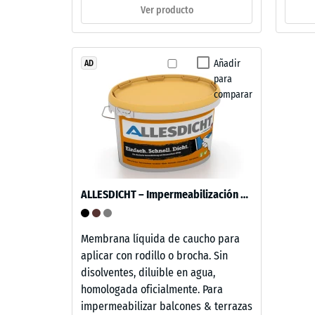
4
natural.
Ver producto
=
Material
aprox.
–
Añadir
AD
0,25
Componentes
para
mm
y
comparar
estructura
de
aboll
Este
residu
producto
despu
tiene
ALLESDICHT – Impermeabilización de balcón & terraza
una
de
estructura
24
de
Membrana líquida de caucho para
horas
dos
aplicar con rodillo o brocha. Sin
capas.
de
disolventes, diluible en agua,
La
homologada oficialmente. Para
desca
capa
impermeabilizar balcones & terrazas