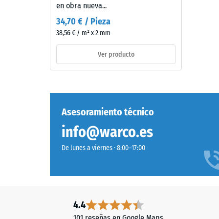
(BS
de
en obra nueva...
desgaste,
7188)
34,70 € / Pieza
de
38,56 € / m² x 2 mm
aproximadamente
2
Ver producto
mm
4 / 5
de
espesor,
se
fabrica
Asesoramiento técnico
con
La
info@warco.es
granulado
resisten
de
a
De lunes a viernes · 8:00–17:00
caucho
la
de
compres
etileno-
de
propileno-
un
dieno
4.4
material
(EPDM)
describ
101 reseñas en Google Maps