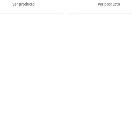
Ver producto
Ver producto
adura
al
és
rga