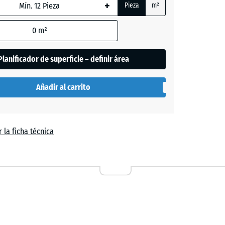
+
da,
Pieza
m²
0
m²
de
Planificador de superficie – definir área
es
se
Añadir al carrito
n
el
 la ficha técnica
a