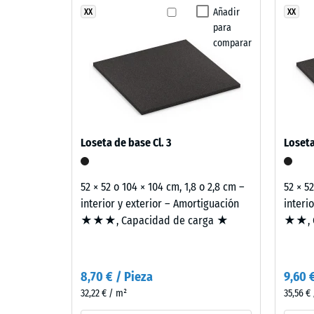
estructura
combinación
Añadir
XX
XX
Clase de
para
de
Resisten
comparar
beige,
arena
Permeabi
y
Resisten
marrón
claro
Aislami
recuerda
Resis
Loseta de base Cl. 3
Loseta
a
a
la
la
piedra
52 × 52 o 104 × 104 cm, 1,8 o 2,8 cm –
52 × 5
caliza
compr
interior y exterior – Amortiguación
interi
y
★★★, Capacidad de carga ★
★★, C
-
aporta
Valor
una
imagen
de
8,70 € / Pieza
9,60 
luminosa
escal
32,22 € / m²
35,56 €
y