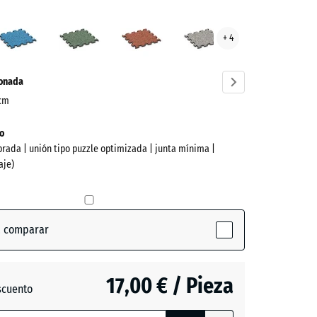
rtino
Atlantico
Césped
Etna
Granito
+ 4
ve)
inglés
gris
ionada
 cm
o
brada | unión tipo puzzle optimizada | junta mínima |
aje)
a comparar
(active)
no
17,00 € / Pieza
scuento
o
ón