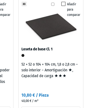
ñadir
Añadir
XX
fricción aprox. 0,38
ara
para
«muy bueno» (BS 7188)
omparar
comparar
ón aprox. 15°, grupo R10
Loseta de base Cl. 1
52 × 52 o 104 × 104 cm, 1,8 o 2,8 cm –
 poder
solo interior – Amortiguación ★,
al
Capacidad de carga ★★★
llos
10,80 € / Pieza
40,00 € / m²