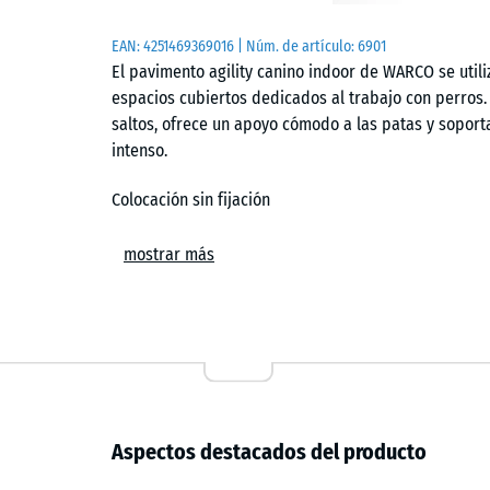
EAN:
4251469369016
| Núm. de artículo:
6901
El pavimento agility canino indoor de WARCO se utiliz
espacios cubiertos dedicados al trabajo con perros.
saltos, ofrece un apoyo cómodo a las patas y sopor
intenso.
Colocación sin fijación
Las losetas se instalan sin adhesivos sobre un sopor
mostrar más
las piezas conectadas y genera una junta capilar prá
recortes se realizan con sierra de calar o circular y
cualquier momento.
Agarre y cuidado de las patas
La textura superficial proporciona tracción en todas 
Aspectos destacados del producto
cambio de dirección. La estructura del material amor
también en sesiones largas. En interiores sin calefac