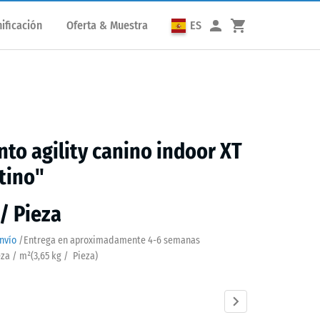
ificación
Oferta & Muestra
ES
to agility canino indoor XT
tino"
 / Pieza
nvío
/
Entrega en aproximadamente
4-6 semanas
eza / m²
(
3,65
kg
/ Pieza)