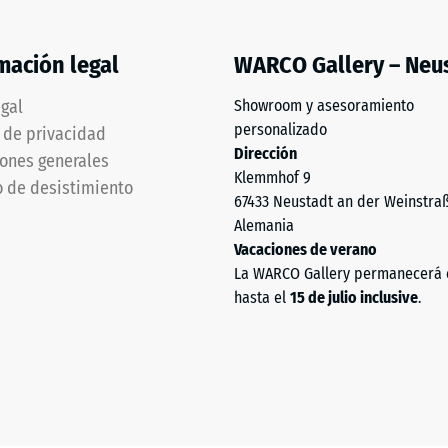
ad
mación legal
WARCO Gallery – Neu
egal
Showroom y asesoramiento
personalizado
a de privacidad
as.
Dirección
ones generales
Klemmhof 9
 de desistimiento
67433 Neustadt an der Weinstra
Alemania
Vacaciones de verano
La WARCO Gallery permanecerá 
hasta el
15 de julio inclusive
.