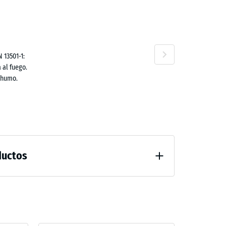
,00 €
 13501-1:
 al fuego.
ta
 humo.
ductos
al después de 24 horas de descarga (BS 7188)
guación perceptible