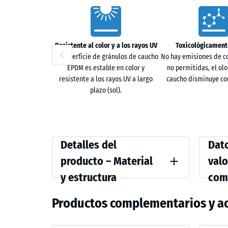
llega desde el soporte y la estructura compacta dificu
Characteristics
limpieza.
Configuración en sistema sándwich
Resistente al color y a los rayos UV
Toxicológicament
La superficie de gránulos de caucho
No hay emisiones de 
El pavimento puede instalarse como capa única o en
EPDM es estable en color y
no permitidas, el olor
funcionales XX. Según el espesor, formato y densidad
resistente a los rayos UV a largo
caucho disminuye con
amortiguación, aislamiento y estabilidad a las cond
plazo (sol).
tensiones internas y prolonga la vida útil de la supe
Estructura de dos capas
Detalles
Compar
Detalles del
Dato
La capa de uso está formada por gránulos EPDM estab
del
values
pasante, que mantiene la apariencia y el comportami
producto – Material
valo
procedentes de neumáticos reciclados, absorbe impa
producto
y estructura
com
Color
Resiste
–
Travertino
Productos complementarios y a
Material
Densida
y
Amortig
La