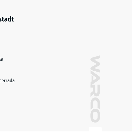
stadt
ße
cerrada