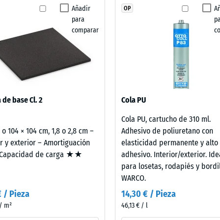
ha
Añadir
A
OP
 resistencia al deslizamiento DS (EN 14041) - Valor de escala 2 = Coeficiente de 
seleccionado
para
p
ningún
cia a la abrasión – Resistencia al desgaste abrasivo – Valor de la escala 3 = 
comparar
c
producto
lidad al agua (EN 12616) – Valor 2 = Infiltración hasta 10 mm/h (10 l/h/m²)
para
la
cia al deslizamiento (EN 16165) – Valor de escala 3 = ángulo medio de aceptaci
comparación.
ento térmico – Valor de escala 2 = Conductividad térmica aprox. 0,12 W/(m·K)
tencia
 de base Cl. 2
Cola PU
Cola PU, cartucho de 310 ml.
2 o 104 × 104 cm, 1,8 o 2,8 cm –
Adhesivo de poliuretano con
esión
or y exterior – Amortiguación
elasticidad permanente y alto
apacidad de carga ★★
adhesivo. Interior/exterior. Ide
para losetas, rodapiés y bordi
WARCO.
€ / Pieza
14,30 € / Pieza
a
 / m²
46,13 € / l