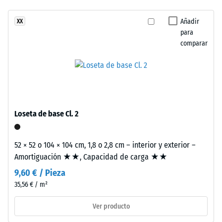
confortable
estructura
Clase de
Añadir
XX
de
resistencia al
para
dos
deslizamiento
comparar
capas.
DS (EN 14041) -
La
Valor de
capa
escala 4 =
de
Coeficiente de
desgaste,
fricción aprox.
de
0,53
Loseta de base Cl. 2
aproximadamente
Resistencia
3,3
a la
mm
52 × 52 o 104 × 104 cm, 1,8 o 2,8 cm – interior y exterior –
abrasión –
de
Amortiguación ★★, Capacidad de carga ★★
Resistencia
espesor,
al desgaste
9,60 € / Pieza
se
abrasivo –
35,56 € / m²
fabrica
Valor de la
escala 2 =
con
Ver producto
«bueno»
granulado