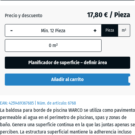
18
mm
17,80 € / Pieza
Precio y descuento
Atlantico
La dimensión
-
+
Pieza
m²
seleccionada,
enmarcada
Césped
0
m²
en azul, se
inglés
utiliza para
el cálculo de
Planificador de superficie – definir área
necesidades
Etna
(salvo que se
Añadir al carrito
indique lo
contrario en
Granito
los datos del
gris
EAN:
producto).
4251469367685
| Núm. de artículo:
6768
La baldosa para borde de piscina WARCO se utiliza como pavimento
44,6
permeable al agua en el perímetro de piscinas, spas y zonas de
x
Granito
baño. Genera una superficie continua en la que las juntas apenas se
44,6
gris
perciben. La estructura superficial mantiene la adherencia incluso