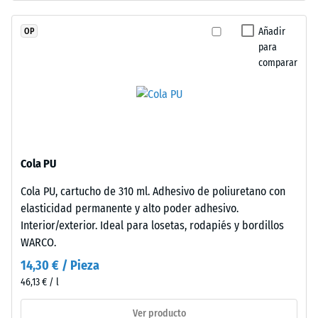
(BS 7188)
de
caucho
Permeabilidad
Añadir
OP
de
al agua (EN
para
etileno-
12616) – Valor 5
comparar
propileno-
= Infiltración
aprox. 1000
dieno
mm/h (1000
(EPDM)
l/h/m²)
de
nueva
Resistencia al
fabricación,
deslizamiento
Cola PU
teñido
(EN 16165) –
Cola PU, cartucho de 310 ml. Adhesivo de poliuretano con
en
Valor de
elasticidad permanente y alto poder adhesivo.
escala 4 =
masa
ángulo medio
Interior/exterior. Ideal para losetas, rodapiés y bordillos
y
de aceptación
WARCO.
unido
aprox. 16°,
con
14,30 € / Pieza
grupo R10
poliuretano
46,13 € / l
estabilizado
Aislamiento
frente
térmico –
Ver producto