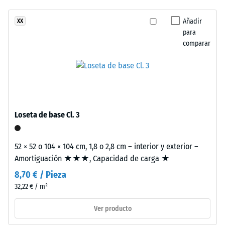
residual
ha
y
después de
seleccionado
aportan
Añadir
XX
24 horas de
ningún
para
una
descarga
producto
comparar
imagen
(BS 7188)
para
cálida
Densidad
la
y
aparente
comparación.
relajada.
- valor de
escala 1 =
hasta 780
Material
Loseta de base Cl. 3
kg/m³
–
Componentes
Amortiguación
52 × 52 o 104 × 104 cm, 1,8 o 2,8 cm – interior y exterior –
y
de golpes,
Amortiguación ★★★, Capacidad de carga ★
estructura
vibraciones y
ruido de
8,70 € / Pieza
impacto –
32,22 € / m²
Este
Valor de
producto
escala 2 =
Ver producto
tiene
amortiguación
una