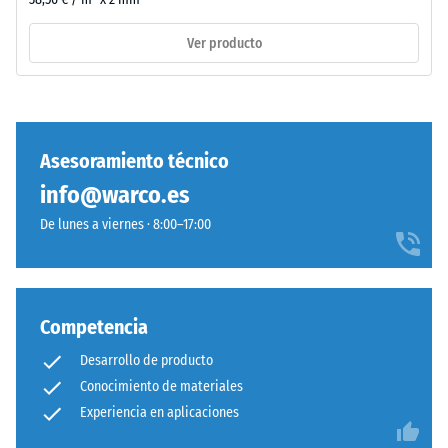
ELT
(BS
corresponde
Ver producto
7188)
a
"End
of
Life
Tyres".
Asesoramiento técnico
/ 5
La
info@warco.es
capa
base
De lunes a viernes · 8:00–17:00
se
La
prensa
resistencia
con
a
baja
Competencia
la
densidad.
Desarrollo de producto
compresión
de
Conocimiento de materiales
Instalación
un
Experiencia en aplicaciones
–
material