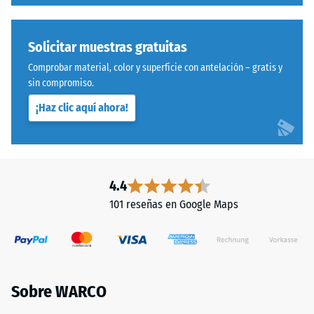
Procesado
describe
–
su
Montaje
capacidad
Solicitar muestras gratuitas
para
Comprobar material, color y superficie con antelación – gratis y
resistir
sin compromiso.
cargas
¡Haz clic aquí ahora!
localizadas.
Indica
en
qué
Sistema
medida
con
4.4
el
dentado
101 reseñas en Google Maps
material
ondulado
se
y
deforma
redondeado
cuando
idéntico
se
a
Sobre WARCO
le
modelo
aplica
4035,