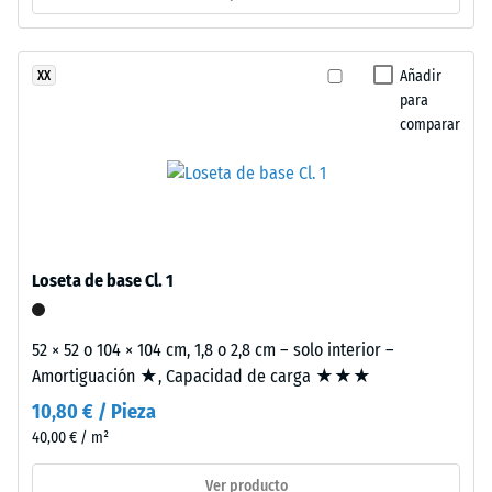
Valor de
a
escala 2 =
los
Conductividad
rayos
Añadir
XX
térmica aprox.
UV.
para
0,12 W/(m·K)
La
comparar
superficie
Resistente
presenta
a las
heladas
una
estructura
Resistencia
de
a
poros
Loseta de base Cl. 1
la
abiertos.
La
compresión
52 × 52 o 104 × 104 cm, 1,8 o 2,8 cm – solo interior –
capa
-
Amortiguación ★, Capacidad de carga ★★★
base
Valor
10,80 € / Pieza
está
formada
40,00 € / m²
de
por
escala
Ver producto
granulado