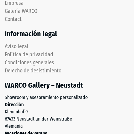
Empresa
una
pero
Galería WARCO
fuerza
prescinde
Contact
determinada.
completamente
Una
del
Información legal
profundidad
bisel,
de
manteniendo
Aviso legal
indentación
capa
Política de privacidad
reducida
superior
Condiciones generales
indica
estable.
Derecho de desistimiento
una
Bordes
alta
en
WARCO Gallery – Neustadt
resistencia
ángulo
a
recto
Showroom y asesoramiento personalizado
la
producen
Dirección
compresión,
junta
Klemmhof 9
mientras
capilar
67433 Neustadt an der Weinstraße
que
apenas
Alemania
una
visible
Vacaciones de verano