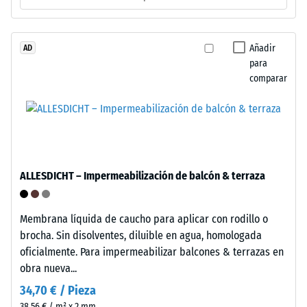
1
grueso
de
=
caucho
Añadir
AD
aprox.
para
procedente
1
comparar
de
neumáticos
mm
reciclados
de
(ELT),
abolladura
limpiado
y
residual
ALLESDICHT – Impermeabilización de balcón & terraza
unido
después
con
de
aglutinante
Membrana líquida de caucho para aplicar con rodillo o
de
24
brocha. Sin disolventes, diluible en agua, homologada
poliuretano
oficialmente. Para impermeabilizar balcones & terrazas en
horas
estándar.
obra nueva...
de
La
34,70 € / Pieza
sigla
descarga
38,56 € / m² x 2 mm