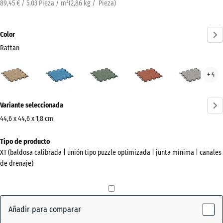
89,45 € / 5,03 Pieza / m²
(
2,86
kg
/ Pieza)
Color
Rattan
Rattan
Atlantico
Césped
Etna
Gran
+ 4
(active)
inglés
gris
¿Más
Variante seleccionada
información
sobre
44,6 x 44,6 x 1,8 cm
los
Dimensiones
Tipo de producto
colores?
para
XT (baldosa calibrada | unión tipo puzzle optimizada | junta mínima | canales
el
Mostrar
de drenaje)
envío
paleta
485
de
x
colores
485
Añadir para comparar
(active)
Rattan
x