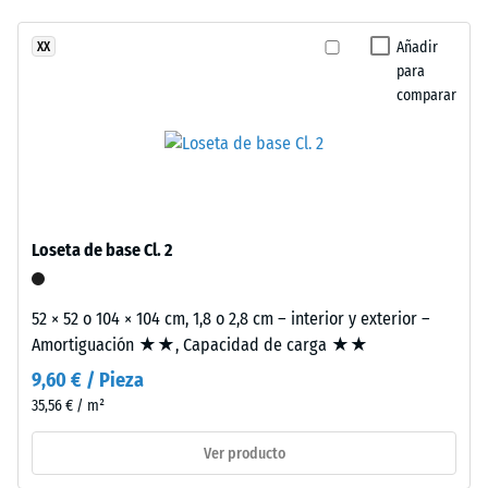
amortiguación
estructura
perceptible
Añadir
XX
de
Clase de
para
dos
resistencia al
comparar
capas.
deslizamiento
La
DS (EN 14041) -
capa
Valor de
de
escala 2 =
desgaste,
Coeficiente de
de
fricción aprox.
Loseta de base Cl. 2
0,38
aproximadamente
2
Resistencia
mm
52 × 52 o 104 × 104 cm, 1,8 o 2,8 cm – interior y exterior –
a la
de
Amortiguación ★★, Capacidad de carga ★★
abrasión –
espesor,
Resistencia
9,60 € / Pieza
se
al desgaste
35,56 € / m²
fabrica
abrasivo –
Valor de la
con
Ver producto
escala 3 =
granulado