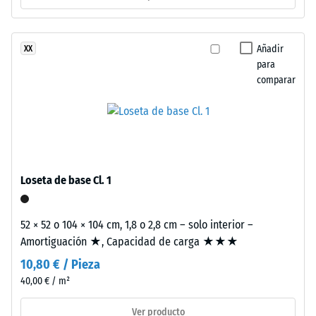
térmico –
a
Valor de
los
escala 2 =
rayos
Añadir
XX
Conductividad
UV.
para
térmica aprox.
La
comparar
0,12 W/(m·K)
superficie
Resistencia
es
cerrada.
a
La
la
capa
compresión
base
Loseta de base Cl. 1
está
-
formada
Valor
52 × 52 o 104 × 104 cm, 1,8 o 2,8 cm – solo interior –
por
Amortiguación ★, Capacidad de carga ★★★
de
granulado
10,80 € / Pieza
fino
escala
de
40,00 € / m²
4
caucho
=
Ver producto
procedente