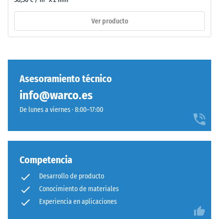
of
Life
Ver producto
Tyres".
La
/ 5
capa
base
se
Asesoramiento técnico
prensa
info@warco.es
con
La
alta
De lunes a viernes · 8:00–17:00
resistencia
densidad.
a
la
compresión
Instalación
Competencia
de
–
un
Procesado
Desarrollo de producto
material
–
Conocimiento de materiales
describe
Montaje
Experiencia en aplicaciones
su