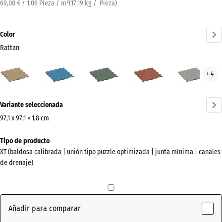
69,00 € / 1,06 Pieza / m²
(
17,19
kg
/ Pieza)
Color
Rattan
Rattan
Atlantico
Césped
Etna
Gran
+ 4
(active)
inglés
gris
¿Más
Variante seleccionada
información
sobre
97,1 x 97,1 × 1,8 cm
los
Dimensiones
Tipo de producto
colores?
para
XT (baldosa calibrada | unión tipo puzzle optimizada | junta mínima | canales
el
Mostrar
de drenaje)
envío
paleta
1010
de
x
colores
1010
Añadir para comparar
(active)
Rattan
x