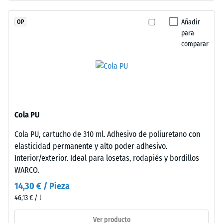
«muy
de
bueno» (BS
caucho
Añadir
OP
7188)
de
para
etileno-
Permeabilidad
comparar
propileno-
al agua (EN
12616) – Valor 2
dieno
= Infiltración
(EPDM)
hasta 10 mm/h
de
(10 l/h/m²)
nueva
fabricación,
Resistencia al
Cola PU
teñido
deslizamiento
Cola PU, cartucho de 310 ml. Adhesivo de poliuretano con
en
(EN 16165) –
elasticidad permanente y alto poder adhesivo.
Valor de
masa
escala 3 =
Interior/exterior. Ideal para losetas, rodapiés y bordillos
y
ángulo medio
WARCO.
unido
de aceptación
con
14,30 € / Pieza
aprox. 15°,
poliuretano
46,13 € / l
grupo R10
estabilizado
frente
Aislamiento
Ver producto