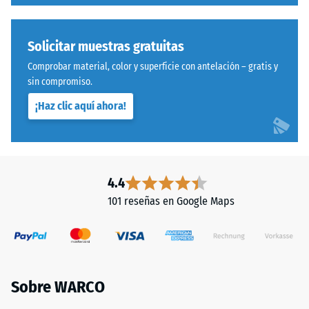
capacidad
para
resistir
Solicitar muestras gratuitas
cargas
localizadas.
Comprobar material, color y superficie con antelación – gratis y
sin compromiso.
Indica
Sistema
en
¡Haz clic aquí ahora!
con
qué
dentado
medida
ondulado
el
y
material
redondeado
4.4
se
idéntico
deforma
101 reseñas en Google Maps
a
cuando
modelo
se
4035,
le
pero
aplica
prescinde
una
Sobre WARCO
completamente
fuerza
del