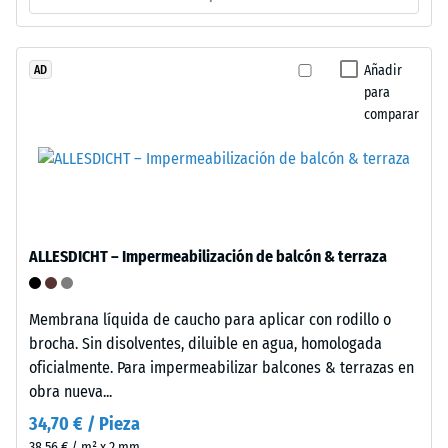
de
aprox.
neumáticos
0,25
reciclados
Añadir
AD
mm
para
(ELT),
comparar
limpiado
de
y
abolladura
unido
residual
con
aglutinante
después
de
de
ALLESDICHT – Impermeabilización de balcón & terraza
poliuretano
24
estándar.
La
horas
Membrana líquida de caucho para aplicar con rodillo o
sigla
brocha. Sin disolventes, diluible en agua, homologada
de
ELT
oficialmente. Para impermeabilizar balcones & terrazas en
descarga
corresponde
obra nueva...
a
(BS
34,70 € / Pieza
"End
7188)
38,56 € / m² x 2 mm