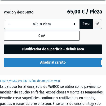
18
mm
65,00 € / Pieza
Precio y descuento
Atlantico
La dimensión
-
+
Pieza
m²
seleccionada,
enmarcada
Césped
0
m²
en azul, se
inglés
utiliza para
el cálculo de
Planificador de superficie – definir área
necesidades
Etna
(salvo que se
Añadir al carrito
indique lo
contrario en
Granito
los datos del
gris
EAN:
producto).
4251469369306
| Núm. de artículo:
6930
La baldosa ferial encajable de WARCO se utiliza como pavimento
97,1
modular de caucho en ferias, exposiciones y montajes temporales.
x
Permite crear superficies continuas y reutilizables en stands,
Granito
97,1
pasillos o zonas de presentación. El sistema de encaje integrado
gris