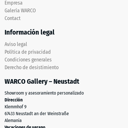
Empresa
determinada.
bisel,
Una
Galería WARCO
manteniendo
profundidad
Contact
capa
de
superior
indentación
Información legal
estable.
reducida
Bordes
indica
Aviso legal
en
una
Política de privacidad
ángulo
alta
Condiciones generales
recto
resistencia
Derecho de desistimiento
producen
a
junta
la
WARCO Gallery – Neustadt
capilar
compresión,
apenas
mientras
Showroom y asesoramiento personalizado
visible
que
Dirección
preservando
una
Klemmhof 9
continuidad
mayor
67433 Neustadt an der Weinstraße
visual.
indica
Alemania
Orientación
una
Vacaciones de verano