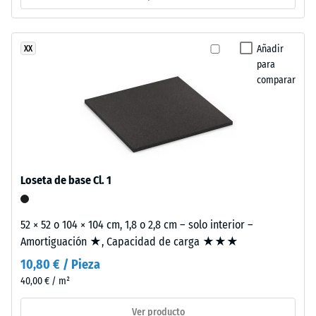
térmico –
con
Valor de
poliuretano
escala 2 =
estabilizado
Añadir
XX
Conductividad
frente
para
térmica aprox.
a
comparar
0,12 W/(m·K)
los
Resistencia
rayos
UV.
a
La
la
superficie
compresión
es
Loseta de base Cl. 1
cerrada.
-
La
Valor
52 × 52 o 104 × 104 cm, 1,8 o 2,8 cm – solo interior –
capa
Amortiguación ★, Capacidad de carga ★★★
de
base
10,80 € / Pieza
está
escala
formada
40,00 € / m²
4
por
=
Ver producto
granulado