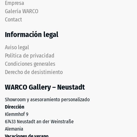
Empresa
determinada.
manteniendo
Una
Galería WARCO
capa
profundidad
Contact
superior
de
estable.
indentación
Información legal
Bordes
reducida
en
indica
Aviso legal
ángulo
una
Política de privacidad
recto
alta
Condiciones generales
producen
resistencia
Derecho de desistimiento
junta
a
capilar
la
WARCO Gallery – Neustadt
apenas
compresión,
visible
mientras
Showroom y asesoramiento personalizado
preservando
que
Dirección
continuidad
una
Klemmhof 9
visual.
mayor
67433 Neustadt an der Weinstraße
Orientación
indica
Alemania
debe
una
Vacaciones de verano