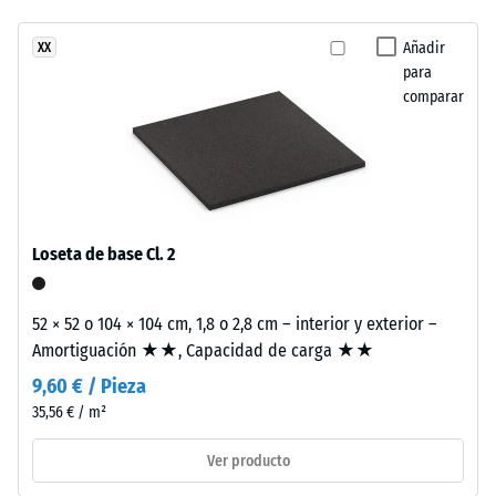
amortiguación
Este
perceptible
Añadir
XX
producto
Clase de
para
tiene
resistencia al
comparar
una
deslizamiento
estructura
DS (EN 14041) -
de
Valor de
dos
escala 2 =
capas.
Coeficiente de
La
fricción aprox.
Loseta de base Cl. 2
0,38
capa
de
Resistencia
desgaste,
52 × 52 o 104 × 104 cm, 1,8 o 2,8 cm – interior y exterior –
a la
de
Amortiguación ★★, Capacidad de carga ★★
abrasión –
aproximadamente
Resistencia
9,60 € / Pieza
2
al desgaste
35,56 € / m²
mm
abrasivo –
Valor de la
de
Ver producto
escala 3 =
espesor,