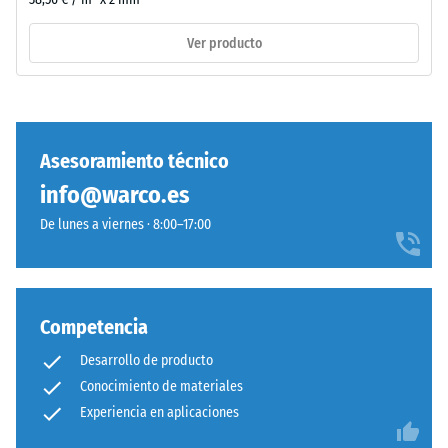
ELT
corresponde
Ver producto
a
"End
/ 5
of
Life
Tyres".
Asesoramiento técnico
La
info@warco.es
capa
La
base
De lunes a viernes · 8:00–17:00
resistencia
se
a
prensa
la
con
compresión
alta
Competencia
de
densidad.
un
Desarrollo de producto
material
Conocimiento de materiales
describe
Instalación
Experiencia en aplicaciones
su
–