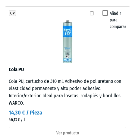
«muy
se
bueno» (BS
fabrica
Añadir
OP
7188)
con
para
granulado
Permeabilidad
comparar
de
al agua (EN
12616) – Valor 2
caucho
= Infiltración
de
hasta 10 mm/h
etileno-
(10 l/h/m²)
propileno-
dieno
Resistencia al
Cola PU
(EPDM)
deslizamiento
Cola PU, cartucho de 310 ml. Adhesivo de poliuretano con
de
(EN 16165) –
elasticidad permanente y alto poder adhesivo.
Valor de
nueva
escala 3 =
Interior/exterior. Ideal para losetas, rodapiés y bordillos
fabricación,
ángulo medio
WARCO.
teñido
de aceptación
en
14,30 € / Pieza
aprox. 15°,
masa
46,13 € / l
grupo R10
y
unido
Aislamiento
Ver producto