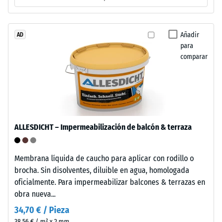
fino
aprox.
de
0,25
caucho
Añadir
AD
mm
para
procedente
comparar
de
de
neumáticos
abolladura
reciclados
residual
(ELT),
limpiado
después
y
de
ALLESDICHT – Impermeabilización de balcón & terraza
unido
24
con
aglutinante
horas
Membrana líquida de caucho para aplicar con rodillo o
de
brocha. Sin disolventes, diluible en agua, homologada
de
poliuretano
oficialmente. Para impermeabilizar balcones & terrazas en
descarga
estándar.
obra nueva...
La
(BS
34,70 € / Pieza
sigla
7188)
38,56 € / m² x 2 mm