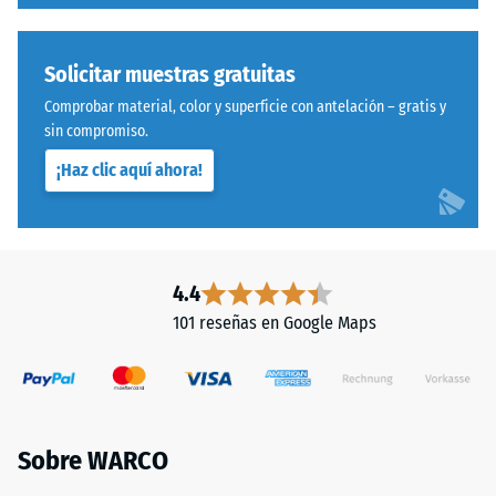
capacidad
Procesado
para
–
resistir
Montaje
Solicitar muestras gratuitas
cargas
localizadas.
Comprobar material, color y superficie con antelación – gratis y
Sistema
sin compromiso.
Indica
con
en
¡Haz clic aquí ahora!
dentado
qué
ondulado
medida
y
el
redondeado
material
idéntico
4.4
se
a
deforma
101 reseñas en Google Maps
modelo
cuando
4035,
se
pero
le
prescinde
aplica
completamente
una
Sobre WARCO
del
fuerza
bisel,