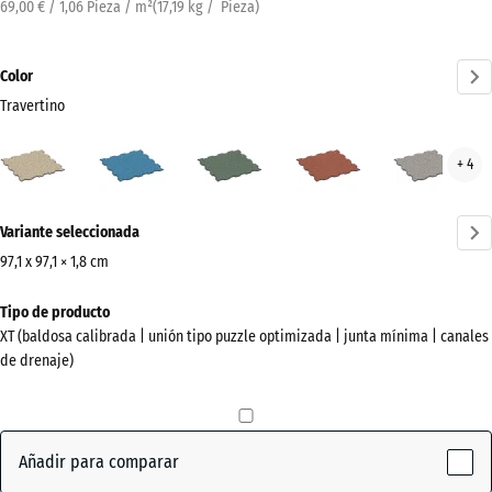
69,00 € / 1,06 Pieza / m²
(
17,19
kg
/ Pieza)
Color
Travertino
Travertino
Atlantico
Césped
Etna
Gran
+ 4
(active)
inglés
gris
¿Más
Variante seleccionada
información
sobre
97,1 x 97,1 × 1,8 cm
los
Dimensiones
Tipo de producto
colores?
para
XT (baldosa calibrada | unión tipo puzzle optimizada | junta mínima | canales
el
Mostrar
de drenaje)
envío
paleta
1010
de
x
colores
1010
Añadir para comparar
(active)
Travertino
x