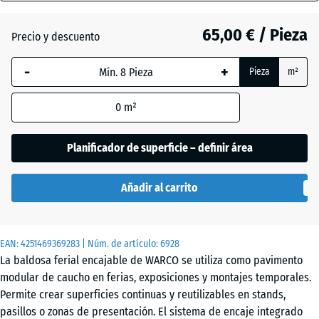
18
mm
65,00 € / Pieza
Precio y descuento
Atlantico
La dimensión
-
+
Pieza
m²
seleccionada,
enmarcada
Césped
0
m²
en azul, se
inglés
utiliza para
el cálculo de
Planificador de superficie – definir área
necesidades
Etna
(salvo que se
Añadir al carrito
indique lo
contrario en
Granito
los datos del
gris
EAN:
producto).
4251469369283
| Núm. de artículo:
6928
La baldosa ferial encajable de WARCO se utiliza como pavimento
97,1
modular de caucho en ferias, exposiciones y montajes temporales.
x
Granito
Permite crear superficies continuas y reutilizables en stands,
97,1
gris
pasillos o zonas de presentación. El sistema de encaje integrado