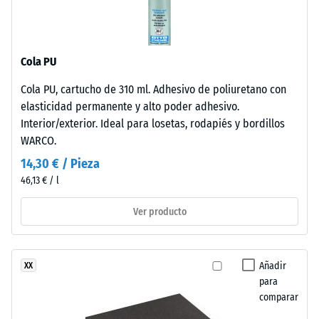
-
estabilizado
valor
frente
de
a
Cola PU
los
escala
rayos
2
Cola PU, cartucho de 310 ml. Adhesivo de poliuretano con
UV.
elasticidad permanente y alto poder adhesivo.
=
La
Interior/exterior. Ideal para losetas, rodapiés y bordillos
superficie
de
WARCO.
presenta
780
14,30 € / Pieza
una
a
46,13 € / l
estructura
de
840
Ver producto
poros
kg/m³
abiertos.
La
Añadir
XX
capa
para
base
comparar
está
/ 5
formada