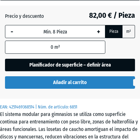
(active)
gris
28
mm
82,00 € / Pieza
Precio y descuento
La dimensión
Atlantico
-
+
Pieza
m²
seleccionada,
enmarcada
0
m²
en azul, se
Césped
utiliza para
inglés
el cálculo de
Planificador de superficie – definir área
necesidades
(salvo que se
Etna
Añadir al carrito
indique lo
contrario en
los datos del
Granito
EAN:
producto).
4251469368514
| Núm. de artículo:
6851
gris
El sistema modular para gimnasios se utiliza como superficie
oscuro
97,1
continua para entrenamiento con peso libre, zonas de halterofilia y
x
áreas funcionales. Las losetas de caucho amortiguan el impacto de
97,1
discos y mancuernas, reducen vibraciones en la estructura del