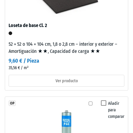
con
una sola loseta.
escala 4 =
granulado
ángulo medio
de
de aceptación
caucho
aprox. 16°,
Loseta de base Cl. 2
de
grupo R10
etileno-
Aislamiento
52 × 52 o 104 × 104 cm, 1,8 o 2,8 cm – interior y exterior –
propileno-
térmico –
Amortiguación ★★, Capacidad de carga ★★
dieno
Valor de
(EPDM)
9,60 € / Pieza
escala 3 =
de
Conductividad
35,56 € / m²
nueva
térmica aprox.
fabricación,
0,11 W/(m·K)
Ver producto
teñido
Resistente
en
a las
masa
Añadir
OP
heladas
y
para
Densidad
unido
comparar
aparente
con
poliuretano