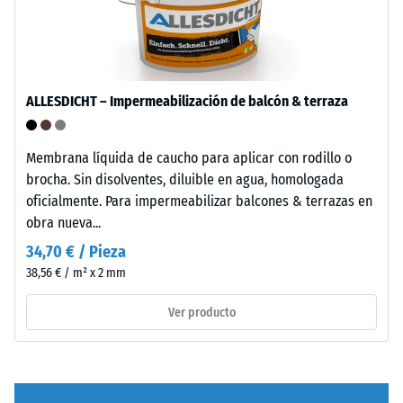
de
incluyendo
poliuretano
todos
estándar.
los
La
poros,
sigla
ALLESDICHT – Impermeabilización de balcón & terraza
cavidades
ELT
e
corresponde
inclusiones
a
Membrana líquida de caucho para aplicar con rodillo o
de
"End
brocha. Sin disolventes, diluible en agua, homologada
aire.
of
oficialmente. Para impermeabilizar balcones & terrazas en
En
Life
obra nueva...
los
Tyres".
34,70 € / Pieza
productos
La
38,56 € / m² x 2 mm
de
capa
WARCO,
base
Ver producto
este
se
valor
prensa
suele
con
estar
densidad