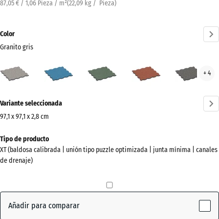
87,05 € / 1,06 Pieza / m²
(
22,09
kg
/ Pieza)
Color
Granito gris
Granito
Atlantico
Césped
Etna
Gran
+ 4
gris
inglés
gris
(active)
oscu
¿Más
Variante seleccionada
información
sobre
97,1 x 97,1 x 2,8 cm
los
Dimensiones
Tipo de producto
colores?
para
XT (baldosa calibrada | unión tipo puzzle optimizada | junta mínima | canales
el
Mostrar
de drenaje)
envío
paleta
1010
de
x
colores
1010
Añadir para comparar
Granito
x