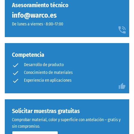
entre
Asesoramiento técnico
estándar.
600
info@warco.es
y
Instalación
1250
De lunes a viernes · 8:00–17:00
–
kg/m³.
Procesado
Para
–
representar
Montaje
claramente
Competencia
la
Desarrollo de producto
densidad
Sistema
Conocimiento de materiales
aparente
con
de
Experiencia en aplicaciones
dentado
un
ondulado
producto
y
específico,
redondeado
WARCO
Solicitar muestras gratuitas
idéntico
utiliza
a
Comprobar material, color y superficie con antelación – gratis y
una
modelo
sin compromiso.
escala
4035,