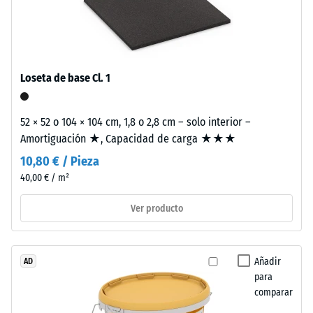
por
granulado
de
La
caucho
densidad
Loseta de base Cl. 1
procedente
aparente
de
de
neumáticos
52 × 52 o 104 × 104 cm, 1,8 o 2,8 cm – solo interior –
un
reciclados
Amortiguación ★, Capacidad de carga ★★★
material
(ELT),
describe
10,80 € / Pieza
limpiado
la
40,00 € / m²
y
relación
clasificado
Ver producto
entre
en
su
granulometría
masa
media,
y
Añadir
AD
unido
su
para
con
comparar
volumen
aglutinante
total,