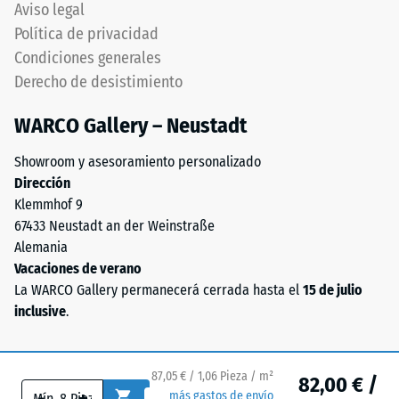
preservando
Aviso legal
el
continuidad
Política de privacidad
valor
visual.
Condiciones generales
de
Orientación
Derecho de desistimiento
escala
debe
2
respetarse
WARCO Gallery – Neustadt
representa
cuidadosamente
una
durante
Showroom y asesoramiento personalizado
densidad
montaje.
Dirección
aparente
Asegura
Klemmhof 9
entre
conexión
67433 Neustadt an der Weinstraße
780
firme
Alemania
y
y
Vacaciones de verano
840
duradera
La WARCO Gallery permanecerá cerrada hasta el
15 de julio
kg/m³.
transmitiendo
inclusive
.
La
solidez
densidad
estructural
física,
pura.
87,05 € / 1,06 Pieza / m²
82,00 € /
también
Especialmente
-
+
más gastos de envío