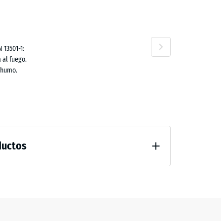
,50 €
no
 13501-1:
 al fuego.
 humo.
,70 €
ductos
guación notable
fricción aprox. 0,6
60 €