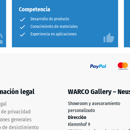
Competencia
Desarrollo de producto
os
Conocimiento de materiales
Experiencia en aplicaciones
mación legal
WARCO Gallery – Neu
egal
Showroom y asesoramiento
personalizado
a de privacidad
ntar
Dirección
ones generales
nte
Klemmhof 9
 de desistimiento