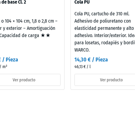
 de base Cl. 2
Cola PU
do se aplica al elemento constructivo completo, incluidas sus vías d
Cola PU, cartucho de 310 ml.
2 o 104 × 104 cm, 1,8 o 2,8 cm –
Adhesivo de poliuretano con
or y exterior – Amortiguación
elasticidad permanente y alto
apacidad de carga ★★
adhesivo. Interior/exterior. Ide
para losetas, rodapiés y bordi
WARCO.
€ / Pieza
14,30 € / Pieza
 / m²
46,13 € / l
Ver producto
Ver producto
d
e