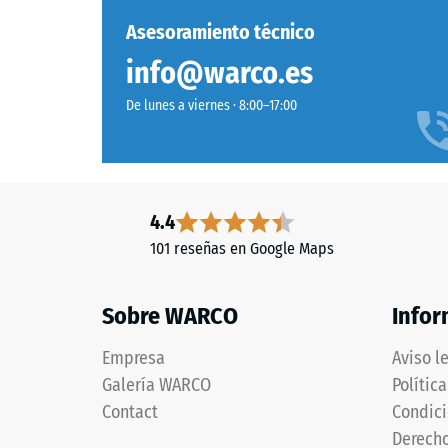
y
aire.
unido
Asesoramiento técnico
En
con
los
info@warco.es
poliuretano
product
estabilizado
De lunes a viernes · 8:00–17:00
de
frente
WARCO,
a
este
los
valor
rayos
suele
UV.
4.4
estar
La
101 reseñas en Google Maps
entre
superficie
600
presenta
y
Sobre WARCO
Infor
una
1250
estructura
kg/m³.
Empresa
Aviso l
de
Para
Galería WARCO
Polític
poros
represe
abiertos.
Contact
Condici
clarame
La
Derecho
la