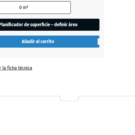
0
m²
de
Planificador de superficie – definir área
es
se
Añadir al carrito
n
el
 la ficha técnica
a