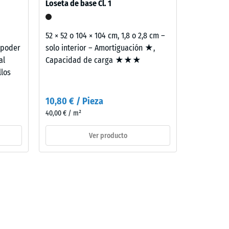
Loseta de base Cl. 1
e
52 × 52 o 104 × 104 cm, 1,8 o 2,8 cm –
 poder
solo interior – Amortiguación ★,
al
Capacidad de carga ★★★
llos
10,80 € / Pieza
40,00 € / m²
Ver producto