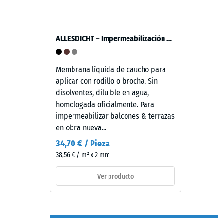
material
espesor,
describ
se
la
fabrica
relación
ALLESDICHT – Impermeabilización de balcón & terraza
con
entre
granulado
su
de
Membrana líquida de caucho para
masa
caucho
aplicar con rodillo o brocha. Sin
y
de
disolventes, diluible en agua,
su
etileno-
homologada oficialmente. Para
volumen
propileno-
impermeabilizar balcones & terrazas
total,
dieno
en obra nueva...
incluyen
(EPDM)
todos
34,70 € / Pieza
de
los
38,56 € / m² x 2 mm
nueva
poros,
fabricación,
Ver producto
cavidad
teñido
e
en
inclusio
masa
de