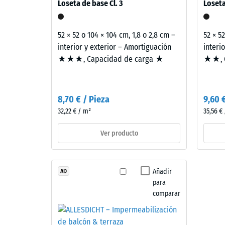
estructura
Loseta de base Cl. 3
Loseta
conforme al CTE DB-HR de protección frente al rui
780
transmisión, no a una sola loseta.
a
Este
52 × 52 o 104 × 104 cm, 1,8 o 2,8 cm –
52 × 5
producto
840
interior y exterior – Amortiguación
interi
tiene
kg/m³
★★★, Capacidad de carga ★
★★, C
una
estructura
de
8,70 € / Pieza
9,60 
dos
2 / 5
32,22 € / m²
35,56 €
capas.
La
Ver producto
capa
de
desgaste,
La
Añadir
AD
de
densida
para
aproximadamente
aparent
comparar
3,3
de
mm
un
de