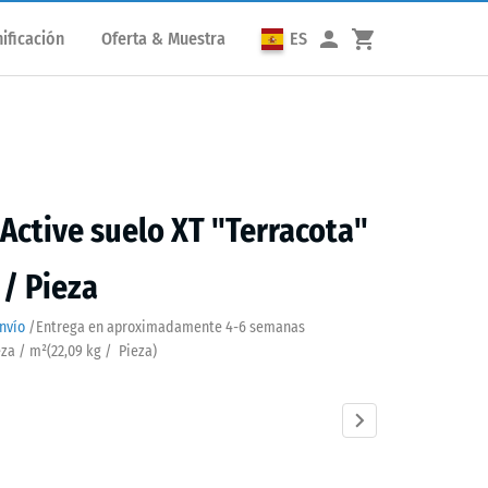
ificación
Oferta & Muestra
ES
 Active suelo XT "Terracota"
 / Pieza
nvío
/
Entrega en aproximadamente
4-6 semanas
eza / m²
(
22,09
kg
/ Pieza)
cota
Atlantico
Césped
Etna
Granito