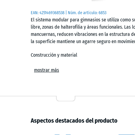
EAN:
4251469368538
| Núm. de artículo:
6853
El sistema modular para gimnasios se utiliza como 
libre, zonas de halterofilia y áreas funcionales. Las
mancuernas, reducen vibraciones en la estructura del
la superficie mantiene un agarre seguro en movimie
Construcción y material
El sistema presenta una estructura en capas: una c
mostrar más
rayos UV y una capa base de granulado ELT procede
separa funciones: la capa superior aporta resistenci
base absorbe impactos y disipa energía. El resulta
entrenamiento intensivo con cargas libres.
Colocación sin fijación
Aspectos destacados del producto
Las losetas se colocan sobre un soporte plano y res
unión tipo puzzle mantiene las piezas alineadas y g