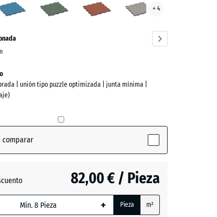
+ 4
ve)
inglés
gris
ionada
cm
o
brada | unión tipo puzzle optimizada | junta mínima |
aje)
a comparar
(active)
ta
82,00 € / Pieza
scuento
o
ón
+
da,
Pieza
m²