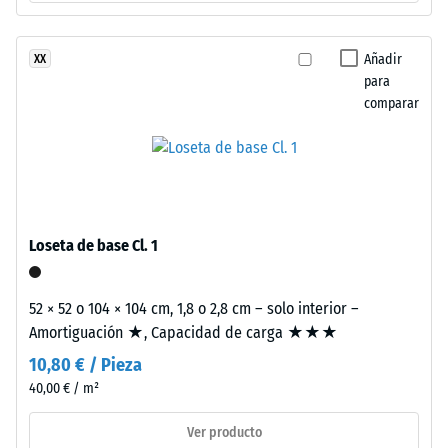
estabilizado
valor
frente
de
a
Añadir
XX
los
para
escala
rayos
comparar
2
UV.
=
La
superficie
de
presenta
780
una
a
estructura
Loseta de base Cl. 1
de
840
poros
kg/m³
52 × 52 o 104 × 104 cm, 1,8 o 2,8 cm – solo interior –
abiertos.
Amortiguación ★, Capacidad de carga ★★★
La
10,80 € / Pieza
capa
base
40,00 € / m²
está
/ 5
Ver producto
formada