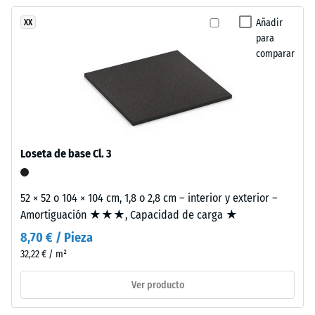
ha
composición
de golpes,
seleccionado
vibraciones y
mineral
Añadir
XX
ningún
ruido de
para
de
producto
impacto –
comparar
aspecto
Valor de
para
vivo
escala 3 =
la
similar
amortiguación
comparación.
al
notable
granito
Clase de
pulido.
Loseta de base Cl. 3
resistencia al
deslizamiento
Material
DS (EN 14041) -
52 × 52 o 104 × 104 cm, 1,8 o 2,8 cm – interior y exterior –
–
Valor de
Amortiguación ★★★, Capacidad de carga ★
Componentes
escala 5 =
Coeficiente de
y
8,70 € / Pieza
fricción aprox.
estructura
32,22 € / m²
0,6
Ver producto
Resistencia
Este
a la
producto