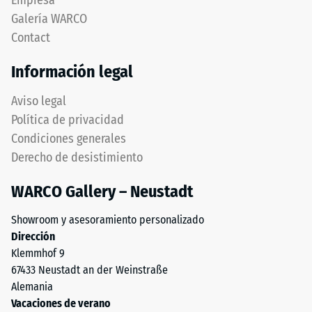
Empresa
de
redondeado
Galería WARCO
1
idéntico
a
Contact
a
5,
modelo
Información legal
donde
4035,
cada
pero
Aviso legal
valor
prescinde
Política de privacidad
de
completamente
la
Condiciones generales
del
escala
Derecho de desistimiento
bisel,
corresponde
manteniendo
a
WARCO Gallery – Neustadt
capa
un
superior
rango
Showroom y asesoramiento personalizado
estable.
de
Dirección
Bordes
densidad
Klemmhof 9
en
específico.
67433 Neustadt an der Weinstraße
ángulo
Por
Alemania
recto
ejemplo,
Vacaciones de verano
producen