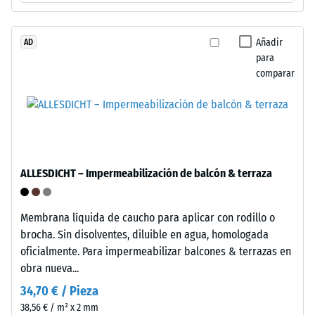
por
granulado
de
Añadir
AD
La
para
caucho
densidad
comparar
procedente
aparente
de
de
neumáticos
un
reciclados
material
(ELT),
describe
limpiado
la
ALLESDICHT – Impermeabilización de balcón & terraza
y
relación
clasificado
entre
en
Membrana líquida de caucho para aplicar con rodillo o
su
granulometría
brocha. Sin disolventes, diluible en agua, homologada
masa
media,
oficialmente. Para impermeabilizar balcones & terrazas en
y
unido
obra nueva...
su
con
volumen
34,70 € / Pieza
aglutinante
total,
38,56 € / m² x 2 mm
de