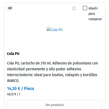
escala 4 =
granulado
ángulo medio
Añadir
OP
de
de aceptación
para
caucho
aprox. 16°,
comparar
de
grupo R10
etileno-
Aislamiento
propileno-
térmico –
dieno
Valor de
(EPDM)
escala 3 =
de
Conductividad
Cola PU
nueva
térmica aprox.
Cola PU, cartucho de 310 ml. Adhesivo de poliuretano con
fabricación,
0,11 W/(m·K)
elasticidad permanente y alto poder adhesivo.
teñido
Resistente
Interior/exterior. Ideal para losetas, rodapiés y bordillos
en
a las
WARCO.
masa
heladas
y
14,30 € / Pieza
Densidad
unido
46,13 € / l
aparente
con
poliuretano
Ver producto
-