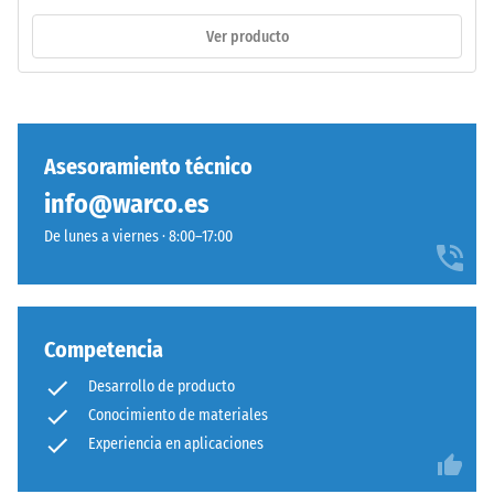
incluyendo
poliuretano
Ver producto
todos
estándar.
los
La
poros,
sigla
cavidades
ELT
e
corresponde
Asesoramiento técnico
inclusiones
a
de
info@warco.es
"End
aire.
of
De lunes a viernes · 8:00–17:00
En
Life
los
Tyres".
productos
La
de
capa
Competencia
WARCO,
base
este
Desarrollo de producto
se
valor
Conocimiento de materiales
prensa
suele
Experiencia en aplicaciones
con
estar
densidad
entre