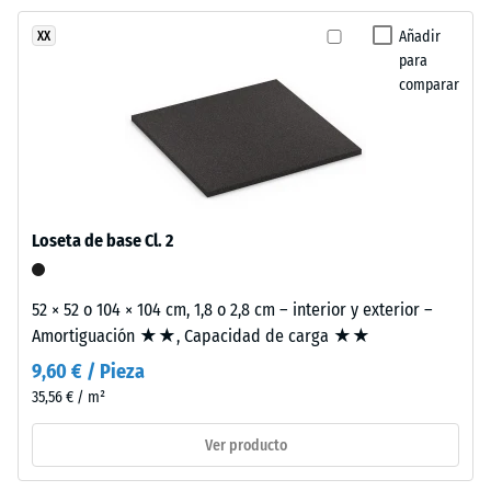
abrasión –
tiene
Resistencia
Añadir
XX
una
al desgaste
para
estructura
abrasivo –
comparar
de
Valor de la
dos
escala 2 =
capas.
«bueno»
La
(BS 7188)
capa
Permeabilidad
de
Loseta de base Cl. 2
al agua (EN
desgaste,
12616) – Valor 4
de
= Infiltración
aproximadamente
52 × 52 o 104 × 104 cm, 1,8 o 2,8 cm – interior y exterior –
aprox. 600
3,3
Amortiguación ★★, Capacidad de carga ★★
mm/h (600
mm
l/h/m²)
9,60 € / Pieza
de
35,56 € / m²
Resistencia al
espesor,
deslizamiento
se
Ver producto
(EN 16165) –
fabrica
Valor de
con