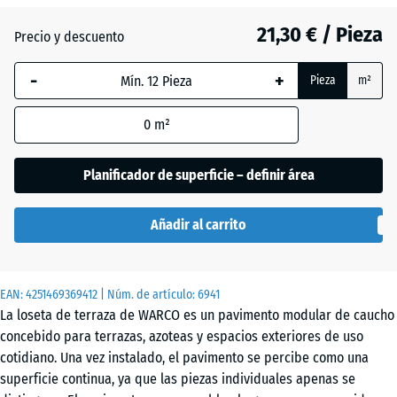
(active)
gris
21,30 € / Pieza
Precio y descuento
-
+
Atlantico
Pieza
m²
0
m²
Césped
inglés
Planificador de superficie – definir área
Añadir al carrito
Etna
EAN:
4251469369412
| Núm. de artículo:
6941
Granito
La loseta de terraza de WARCO es un pavimento modular de caucho
gris
concebido para terrazas, azoteas y espacios exteriores de uso
oscuro
cotidiano. Una vez instalado, el pavimento se percibe como una
superficie continua, ya que las piezas individuales apenas se