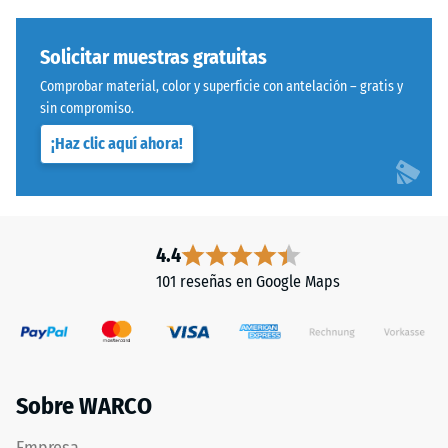
estándar.
600
y
Solicitar muestras gratuitas
Instalación
1250
Comprobar material, color y superficie con antelación – gratis y
–
kg/m³.
sin compromiso.
Procesado
Para
–
representar
¡Haz clic aquí ahora!
Montaje
claramente
la
densidad
aparente
4.4
de
101 reseñas en Google Maps
un
producto
específico,
Sistema
WARCO
con
utiliza
dentado
Sobre WARCO
una
ondulado
escala
y