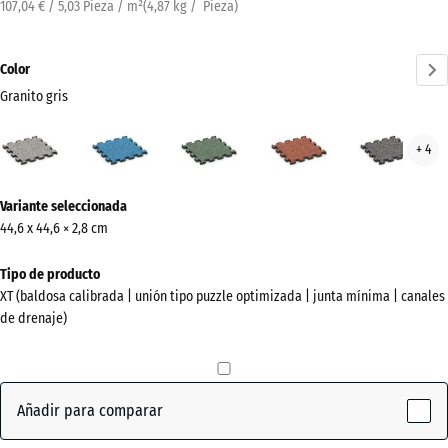
107,04 € / 5,03 Pieza / m²
(
4,87
kg
/ Pieza)
Color
Granito gris
Granito
Atlantico
Césped
Etna
Gran
+ 4
gris
inglés
gris
(active)
oscu
¿Más
Variante seleccionada
información
44,6 x 44,6 × 2,8 cm
sobre
los
Tipo de producto
colores?
XT (baldosa calibrada | unión tipo puzzle optimizada | junta mínima | canales
de drenaje)
Mostrar
paleta
de
colores
Añadir para comparar
Granito