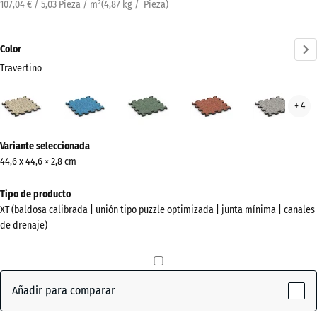
107,04 € / 5,03 Pieza / m²
(
4,87
kg
/ Pieza)
Color
Travertino
Travertino
Atlantico
Césped
Etna
Gran
+ 4
(active)
inglés
gris
¿Más
Variante seleccionada
información
44,6 x 44,6 × 2,8 cm
sobre
los
Tipo de producto
colores?
XT (baldosa calibrada | unión tipo puzzle optimizada | junta mínima | canales
de drenaje)
Mostrar
paleta
de
colores
Añadir para comparar
(active)
Travertino