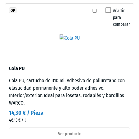
escala 4 =
se
ángulo medio
Añadir
OP
fabrica
de aceptación
para
con
aprox. 16°,
comparar
granulado
grupo R10
de
Aislamiento
caucho
térmico –
de
Valor de
etileno-
escala 3 =
propileno-
Conductividad
Cola PU
dieno
térmica aprox.
Cola PU, cartucho de 310 ml. Adhesivo de poliuretano con
(EPDM)
0,11 W/(m·K)
elasticidad permanente y alto poder adhesivo.
de
Resistente
Interior/exterior. Ideal para losetas, rodapiés y bordillos
nueva
a las
WARCO.
fabricación,
heladas
teñido
14,30 € / Pieza
Densidad
en
46,13 € / l
aparente
masa
y
Ver producto
-