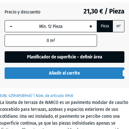
21,30 € / Pieza
Precio y descuento
Atlantico
-
+
Pieza
m²
Césped
0
m²
inglés
Planificador de superficie – definir área
Etna
Añadir al carrito
Granito
EAN:
4251469369467
| Núm. de artículo:
6946
gris
La loseta de terraza de WARCO es un pavimento modular de caucho
concebido para terrazas, azoteas y espacios exteriores de uso
cotidiano. Una vez instalado, el pavimento se percibe como una
Granito
superficie continua, ya que las piezas individuales apenas se
gris