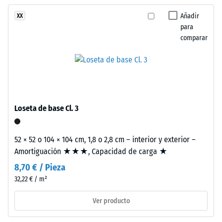
ha
recuerda
de golpes,
seleccionado
vibraciones y
a
Añadir
XX
ningún
ruido de
para
la
producto
impacto –
comparar
piedra
Valor de
para
caliza
escala 3 =
la
y
amortiguación
comparación.
aporta
notable
una
Clase de
imagen
Loseta de base Cl. 3
resistencia al
luminosa
deslizamiento
y
DS (EN 14041) -
natural.
52 × 52 o 104 × 104 cm, 1,8 o 2,8 cm – interior y exterior –
Valor de
Amortiguación ★★★, Capacidad de carga ★
escala 5 =
Coeficiente de
Material
8,70 € / Pieza
fricción aprox.
–
32,22 € / m²
0,6
Componentes
y
Ver producto
Resistencia
estructura
a la