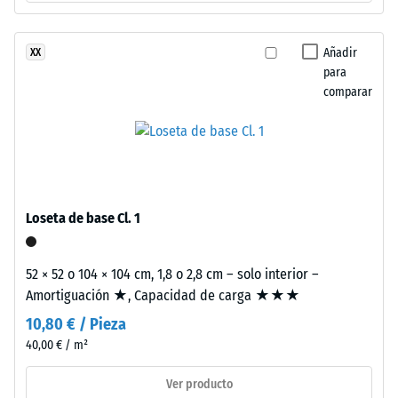
unido
valor
con
de
poliuretano
Añadir
XX
estabilizado
para
escala
frente
comparar
2
a
=
los
rayos
de
UV.
780
La
a
superficie
Loseta de base Cl. 1
presenta
840
una
kg/m³
52 × 52 o 104 × 104 cm, 1,8 o 2,8 cm – solo interior –
estructura
Amortiguación ★, Capacidad de carga ★★★
de
10,80 € / Pieza
poros
abiertos.
40,00 € / m²
La
/ 5
Ver producto
capa