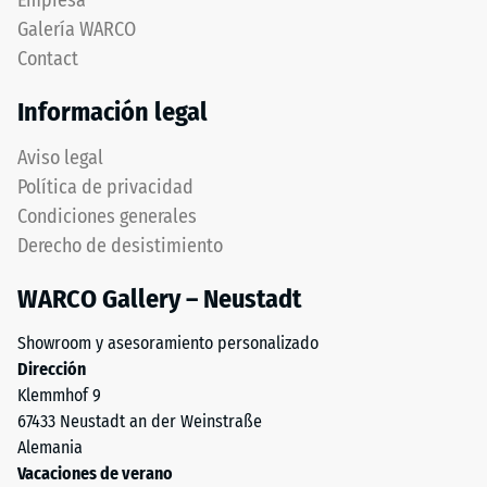
Empresa
de
dentado
Galería WARCO
1
ondulado
a
Contact
y
5,
redondeado
Información legal
donde
idéntico
cada
a
Aviso legal
valor
modelo
Política de privacidad
de
4035,
la
Condiciones generales
pero
escala
Derecho de desistimiento
prescinde
corresponde
completamente
a
WARCO Gallery – Neustadt
del
un
bisel,
rango
Showroom y asesoramiento personalizado
manteniendo
de
Dirección
capa
densidad
Klemmhof 9
superior
específico.
67433 Neustadt an der Weinstraße
estable.
Por
Alemania
Bordes
ejemplo,
Vacaciones de verano
en