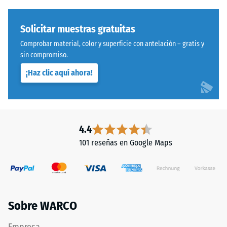
prensa
600
con
y
densidad
Solicitar muestras gratuitas
1250
estándar.
Comprobar material, color y superficie con antelación – gratis y
kg/m³.
sin compromiso.
Para
Instalación
representar
¡Haz clic aquí ahora!
–
claramente
Procesado
la
–
densidad
Montaje
aparente
4.4
de
101 reseñas en Google Maps
un
producto
específico,
WARCO
utiliza
Sobre WARCO
una
Sistema
escala
con