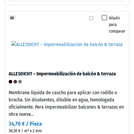
base
está
formada
Añadir
AD
La
para
por
densidad
comparar
granulado
aparente
de
de
caucho
un
procedente
material
de
describe
neumáticos
la
ALLESDICHT – Impermeabilización de balcón & terraza
reciclados
relación
(ELT),
entre
limpiado
Membrana líquida de caucho para aplicar con rodillo o
su
y
brocha. Sin disolventes, diluible en agua, homologada
masa
clasificado
oficialmente. Para impermeabilizar balcones & terrazas en
y
en
obra nueva...
su
granulometría
volumen
34,70 € / Pieza
media,
total,
38,56 € / m² x 2 mm
unido