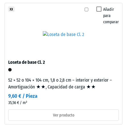
abrasión –
Resistencia
Añadir
XX
Este
al desgaste
para
producto
abrasivo –
comparar
tiene
Valor de la
una
escala 2 =
estructura
«bueno»
de
(BS 7188)
dos
Permeabilidad
capas.
Loseta de base Cl. 2
al agua (EN
La
12616) – Valor 4
capa
= Infiltración
de
52 × 52 o 104 × 104 cm, 1,8 o 2,8 cm – interior y exterior –
aprox. 600
desgaste,
Amortiguación ★★, Capacidad de carga ★★
mm/h (600
de
l/h/m²)
9,60 € / Pieza
aproximadamente
35,56 € / m²
Resistencia al
3,3
deslizamiento
mm
Ver producto
(EN 16165) –
de
Valor de
espesor,