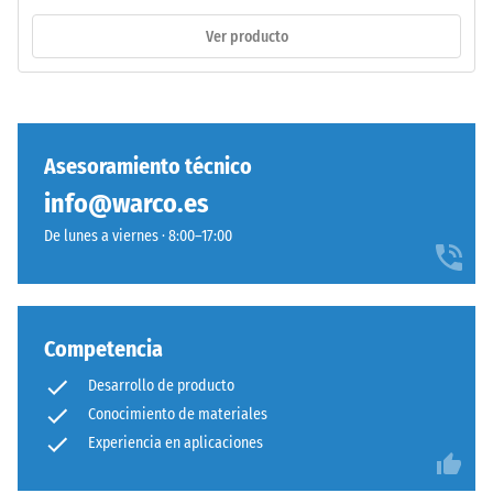
incluyendo
con
Ver producto
todos
aglutinante
los
de
poros,
poliuretano
cavidades
estándar.
e
La
Asesoramiento técnico
inclusiones
sigla
de
info@warco.es
ELT
aire.
corresponde
De lunes a viernes · 8:00–17:00
En
a
los
"End
productos
of
de
Life
Competencia
WARCO,
Tyres".
este
Desarrollo de producto
La
valor
Conocimiento de materiales
capa
suele
Experiencia en aplicaciones
base
estar
se
entre