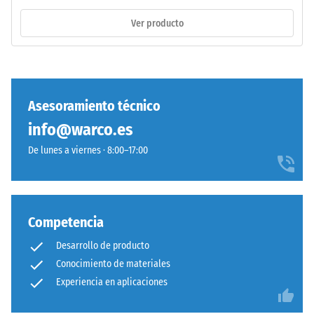
incluyendo
La
Ver producto
todos
sigla
los
ELT
poros,
corresponde
cavidades
a
e
"End
Asesoramiento técnico
inclusiones
of
de
info@warco.es
Life
aire.
Tyres".
De lunes a viernes · 8:00–17:00
En
La
los
capa
productos
base
de
se
Competencia
WARCO,
prensa
este
Desarrollo de producto
con
valor
Conocimiento de materiales
densidad
suele
Experiencia en aplicaciones
estándar.
estar
entre