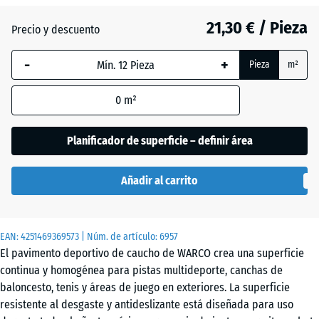
21,30 € / Pieza
Precio y descuento
Atlantico
-
+
Pieza
m²
Césped
0
m²
inglés
Planificador de superficie – definir área
Etna
Añadir al carrito
Granito
EAN:
4251469369573
| Núm. de artículo:
6957
gris
El pavimento deportivo de caucho de WARCO crea una superficie
continua y homogénea para pistas multideporte, canchas de
baloncesto, tenis y áreas de juego en exteriores. La superficie
Granito
resistente al desgaste y antideslizante está diseñada para uso
gris