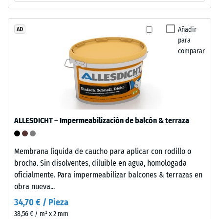
de
caucho
procedente
Añadir
AD
La
para
de
densidad
comparar
neumáticos
aparente
reciclados
de
(ELT),
un
limpiado
material
y
describe
clasificado
la
ALLESDICHT – Impermeabilización de balcón & terraza
en
relación
granulometría
entre
media,
Membrana líquida de caucho para aplicar con rodillo o
su
unido
brocha. Sin disolventes, diluible en agua, homologada
masa
con
oficialmente. Para impermeabilizar balcones & terrazas en
y
aglutinante
obra nueva...
su
de
volumen
34,70 € / Pieza
poliuretano
total,
38,56 € / m² x 2 mm
estándar.