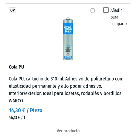
escala 4 =
caucho
ángulo medio
Añadir
OP
de
de aceptación
para
etileno-
aprox. 16°,
comparar
propileno-
grupo R10
dieno
Aislamiento
(EPDM)
térmico –
de
Valor de
nueva
escala 3 =
fabricación,
Conductividad
Cola PU
teñido
térmica aprox.
Cola PU, cartucho de 310 ml. Adhesivo de poliuretano con
en
0,11 W/(m·K)
elasticidad permanente y alto poder adhesivo.
masa
Resistente
Interior/exterior. Ideal para losetas, rodapiés y bordillos
y
a las
WARCO.
unido
heladas
con
14,30 € / Pieza
Densidad
poliuretano
46,13 € / l
aparente
estabilizado
frente
Ver producto
-