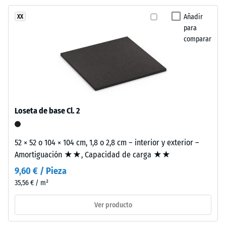
abrasión –
estructura
Resistencia
Añadir
XX
de
al desgaste
para
dos
abrasivo –
comparar
capas.
Valor de la
La
escala 2 =
capa
«bueno»
de
(BS 7188)
desgaste,
Permeabilidad
de
Loseta de base Cl. 2
al agua (EN
aproximadamente
12616) – Valor 4
3,3
= Infiltración
mm
52 × 52 o 104 × 104 cm, 1,8 o 2,8 cm – interior y exterior –
aprox. 600
de
Amortiguación ★★, Capacidad de carga ★★
mm/h (600
espesor,
l/h/m²)
9,60 € / Pieza
se
35,56 € / m²
Resistencia al
fabrica
deslizamiento
con
Ver producto
(EN 16165) –
granulado
Valor de
de