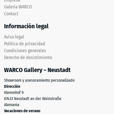
Empresa
de
completamente
Galería WARCO
1
del
a
Contact
bisel,
5,
manteniendo
Información legal
donde
capa
cada
superior
Aviso legal
valor
estable.
Política de privacidad
de
Bordes
la
Condiciones generales
en
escala
Derecho de desistimiento
ángulo
corresponde
recto
a
WARCO Gallery – Neustadt
producen
un
junta
rango
Showroom y asesoramiento personalizado
capilar
de
Dirección
apenas
densidad
Klemmhof 9
visible
específico.
67433 Neustadt an der Weinstraße
preservando
Por
Alemania
continuidad
ejemplo,
Vacaciones de verano
visual.