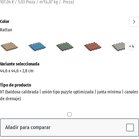
107,04 € / 5,03 Pieza / m²
(
4,87
kg
/ Pieza)
Color
Rattan
Rattan
Atlantico
Césped
Etna
Gran
+ 4
(active)
inglés
gris
¿Más
Variante seleccionada
información
44,6 x 44,6 × 2,8 cm
sobre
los
Tipo de producto
colores?
XT (baldosa calibrada | unión tipo puzzle optimizada | junta mínima | canales
de drenaje)
Mostrar
paleta
de
colores
Añadir para comparar
(active)
Rattan