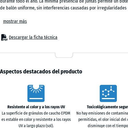
durante todo el año. La mínima presencia de juntas permite un bote
oscuro
de balón uniforme, sin interferencias causadas por irregularidades
o discontinuidades. El comportamiento mecánico del material
mostrar más
favorece movimientos controlados en saltos y cambios de dirección,
Lavanda
aportando seguridad en el juego. Es adecuado para instalaciones
en centros educativos, espacios públicos y zonas deportivas
Descargar la ficha técnica
privadas.
Terracota
Colocación sencilla
Las baldosas se instalan en sistema flotante sobre una base
nivelada y estable, sin fijación adicional. La unión tipo puzzle encaja
Travertino
con precisión y mantiene las piezas firmemente unidas, formando
Aspectos destacados del producto
una junta capilar casi invisible en la superficie. Las piezas pueden
cortarse con herramientas habituales. En caso necesario, los
Characteristics
elementos individuales pueden retirarse, sustituirse o ampliarse
sin afectar al conjunto.
Superficie de juego y comportamiento del balón
Resistente al color y a los rayos UV
Toxicológicamente segu
La estructura de la superficie proporciona agarre en
La superficie de gránulos de caucho EPDM
No hay emisiones de contamina
desplazamientos rápidos y frenadas. El comportamiento del
es estable en color y resistente a los rayos
permitidas, el olor inicial del
pavimento permite un bote de balón controlado y regular, sin
UV a largo plazo (sol).
disminuye con el tiempo