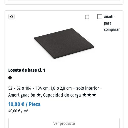
a
valor
los
de
rayos
Añadir
XX
UV.
para
escala
La
comparar
2
superficie
=
presenta
una
de
estructura
780
de
a
poros
Loseta de base Cl. 1
abiertos.
840
La
kg/m³
52 × 52 o 104 × 104 cm, 1,8 o 2,8 cm – solo interior –
capa
Amortiguación ★, Capacidad de carga ★★★
base
10,80 € / Pieza
está
formada
40,00 € / m²
por
/ 5
Ver producto
granulado