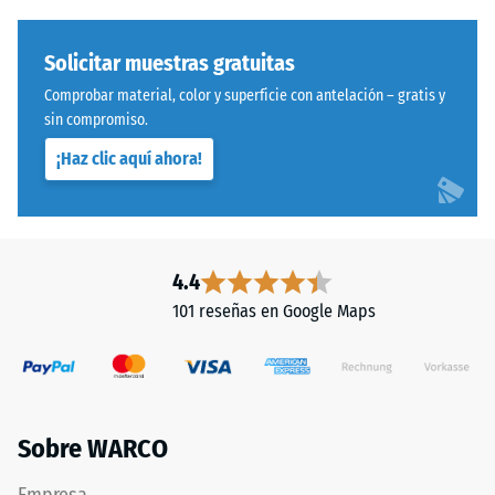
Instalación
600
–
y
Solicitar muestras gratuitas
Procesado
1250
Comprobar material, color y superficie con antelación – gratis y
–
kg/m³.
sin compromiso.
Montaje
Para
representar
¡Haz clic aquí ahora!
claramente
Sistema
la
con
densidad
dentado
aparente
ondulado
4.4
de
y
101 reseñas en Google Maps
un
redondeado
producto
idéntico
específico,
a
WARCO
modelo
utiliza
4035,
Sobre WARCO
una
pero
escala
prescinde