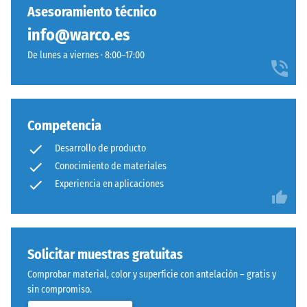
capacidad
Asesoramiento técnico
para
info@warco.es
resistir
cargas
De lunes a viernes · 8:00–17:00
localizadas.
Indica
en
Sistema
qué
Competencia
con
medida
dentado
el
Desarrollo de producto
ondulado
material
Conocimiento de materiales
y
se
Experiencia en aplicaciones
redondeado
deforma
idéntico
cuando
a
se
modelo
le
Solicitar muestras gratuitas
4035,
aplica
pero
Comprobar material, color y superficie con antelación – gratis y
una
prescinde
sin compromiso.
fuerza
completamente