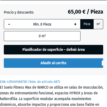
18
mm
65,00 € / Pieza
Precio y descuento
Césped
La dimensión
inglés
-
+
Pieza
m²
seleccionada,
enmarcada
0
m²
en azul, se
Etna
utiliza para
el cálculo de
Planificador de superficie – definir área
necesidades
Granito
(salvo que se
gris
Añadir al carrito
indique lo
contrario en
los datos del
Granito
EAN:
producto).
4251469368750
| Núm. de artículo:
6875
gris
El Suelo Fitness Max de WARCO se utiliza en salas de musculación,
oscuro
97,1
zonas de entrenamiento funcional, espacios HYROX y áreas de
x
halterofilia. La superficie modular acompaña movimientos
97,1
dinámicos, absorbe impactos y proporciona una base fiable en