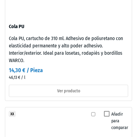
térmico –
frente
Valor de
a
escala 2 =
los
Conductividad
Cola PU
rayos
térmica aprox.
UV.
0,12 W/(m·K)
Cola PU, cartucho de 310 ml. Adhesivo de poliuretano con
La
elasticidad permanente y alto poder adhesivo.
Resistencia
superficie
Interior/exterior. Ideal para losetas, rodapiés y bordillos
es
a
WARCO.
cerrada.
la
14,30 € / Pieza
La
compresión
46,13 € / l
capa
base
-
Ver producto
está
Valor
formada
de
por
Añadir
XX
granulado
escala
para
fino
4
comparar
de
=
caucho