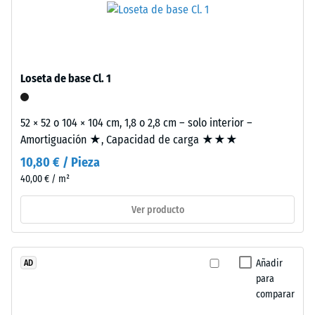
procedente
aprox.
de
0,25
neumáticos
mm
reciclados
Loseta de base Cl. 1
(ELT),
de
limpiado
abolladura
y
52 × 52 o 104 × 104 cm, 1,8 o 2,8 cm – solo interior –
residual
unido
Amortiguación ★, Capacidad de carga ★★★
con
después
10,80 € / Pieza
aglutinante
de
40,00 € / m²
de
24
poliuretano
Ver producto
estándar.
horas
La
de
sigla
Añadir
AD
descarga
ELT
para
corresponde
(BS
comparar
a
7188)