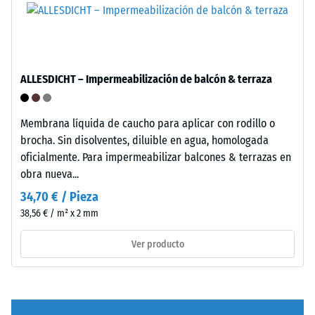
"End
of
Life
Tyres".
/ 5
La
ALLESDICHT – Impermeabilización de balcón & terraza
capa
base
se
Membrana líquida de caucho para aplicar con rodillo o
prensa
brocha. Sin disolventes, diluible en agua, homologada
La
con
oficialmente. Para impermeabilizar balcones & terrazas en
resistencia
alta
obra nueva...
a
densidad.
34,70 € / Pieza
la
38,56 € / m² x 2 mm
compresión
de
Instalación
Ver producto
un
–
material
Procesado
describe
–
su
Montaje