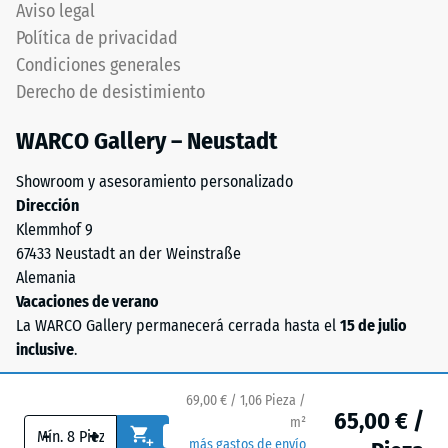
Orientación
Aviso legal
menor
debe
Política de privacidad
resistencia
respetarse
Condiciones generales
a
cuidadosamente
cargas
Derecho de desistimiento
durante
puntuales.
montaje.
WARCO Gallery – Neustadt
Estas
Asegura
cargas
conexión
Showroom y asesoramiento personalizado
pueden
firme
Dirección
generarse,
y
Klemmhof 9
por
duradera
67433 Neustadt an der Weinstraße
ejemplo,
transmitiendo
Alemania
por
solidez
Vacaciones de verano
los
estructural
La WARCO Gallery permanecerá cerrada hasta el
15 de julio
zapatos
pura.
inclusive
.
de
Especialmente
tacón
indicado
alto,
69,00 € / 1,06 Pieza /
cuando
65,00 € /
m²
las
-
+
se
más gastos de envío