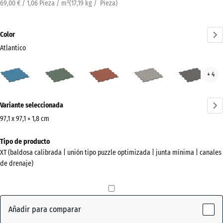
69,00 € / 1,06 Pieza / m²
(
17,19
kg
/ Pieza)
Color
Atlantico
Atlantico
Césped
Etna
Granito
Gran
+ 4
(active)
inglés
gris
gris
oscu
¿Más
Variante seleccionada
información
sobre
97,1 x 97,1 × 1,8 cm
los
Dimensiones
Tipo de producto
colores?
para
XT (baldosa calibrada | unión tipo puzzle optimizada | junta mínima | canales
el
Mostrar
de drenaje)
envío
paleta
1010
de
x
colores
1010
Añadir para comparar
(active)
Atlantico
x