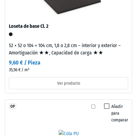
«muy
granulado
una sola loseta.
bueno» (BS
de
7188)
caucho
de
Permeabilidad
Loseta de base Cl. 2
etileno-
al agua (EN
12616) – Valor 2
propileno-
= Infiltración
52 × 52 o 104 × 104 cm, 1,8 o 2,8 cm – interior y exterior –
dieno
hasta 10 mm/h
Amortiguación ★★, Capacidad de carga ★★
(EPDM)
(10 l/h/m²)
de
9,60 € / Pieza
nueva
Resistencia al
35,56 € / m²
fabricación,
deslizamiento
teñido
(EN 16165) –
Ver producto
Valor de
en
escala 3 =
masa
ángulo medio
y
Añadir
OP
de aceptación
unido
para
aprox. 15°,
con
comparar
grupo R10
poliuretano
estabilizado
Aislamiento