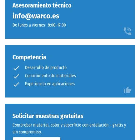
capacidad
Asesoramiento técnico
para
info@warco.es
resistir
cargas
De lunes a viernes · 8:00–17:00
localizadas.
Indica
en
Sistema
qué
Competencia
con
medida
dentado
el
Desarrollo de producto
ondulado
material
Conocimiento de materiales
y
se
Experiencia en aplicaciones
redondeado
deforma
idéntico
cuando
a
se
modelo
le
Solicitar muestras gratuitas
4035,
aplica
pero
Comprobar material, color y superficie con antelación – gratis y
una
prescinde
sin compromiso.
fuerza
completamente