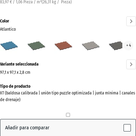
83,97 € / 1,06 Pieza / m²
(
26,31
kg
/ Pieza)
Color
Atlantico
Atlantico
Césped
Etna
Granito
Gran
+ 4
(active)
inglés
gris
gris
oscu
¿Más
Variante seleccionada
información
sobre
97,1 x 97,1 x 2,8 cm
los
Dimensiones
Tipo de producto
colores?
para
XT (baldosa calibrada | unión tipo puzzle optimizada | junta mínima | canales
el
Mostrar
de drenaje)
envío
paleta
1010
de
x
colores
1010
Añadir para comparar
(active)
Atlantico
x