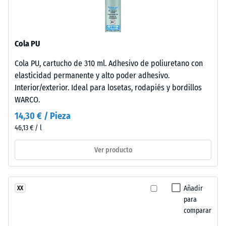
térmico –
frente
Valor de
a
escala 3 =
los
Conductividad
Cola PU
rayos
térmica aprox.
UV.
0,11 W/(m·K)
Cola PU, cartucho de 310 ml. Adhesivo de poliuretano con
La
elasticidad permanente y alto poder adhesivo.
Resistencia
superficie
Interior/exterior. Ideal para losetas, rodapiés y bordillos
es
a
WARCO.
cerrada.
la
14,30 € / Pieza
La
compresión
46,13 € / l
capa
base
-
Ver producto
está
Valor
formada
de
por
Añadir
XX
granulado
escala
para
fino
4
comparar
de
=
caucho