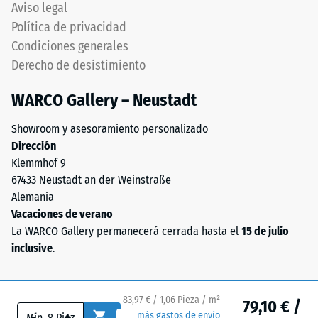
Orientación
Aviso legal
menor
debe
Política de privacidad
resistencia
respetarse
Condiciones generales
a
cuidadosamente
cargas
Derecho de desistimiento
durante
puntuales.
montaje.
WARCO Gallery – Neustadt
Estas
Asegura
cargas
conexión
Showroom y asesoramiento personalizado
pueden
firme
Dirección
generarse,
y
Klemmhof 9
por
duradera
67433 Neustadt an der Weinstraße
ejemplo,
transmitiendo
Alemania
por
solidez
Vacaciones de verano
los
estructural
La WARCO Gallery permanecerá cerrada hasta el
15 de julio
zapatos
pura.
inclusive
.
de
Especialmente
tacón
indicado
alto,
cuando
83,97 € / 1,06 Pieza / m²
las
79,10 € /
se
-
+
más gastos de envío