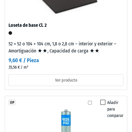
«muy
granulado
una sola loseta.
bueno» (BS
de
7188)
caucho
de
Permeabilidad
Loseta de base Cl. 2
etileno-
al agua (EN
12616) – Valor 2
propileno-
= Infiltración
52 × 52 o 104 × 104 cm, 1,8 o 2,8 cm – interior y exterior –
dieno
hasta 10 mm/h
Amortiguación ★★, Capacidad de carga ★★
(EPDM)
(10 l/h/m²)
de
9,60 € / Pieza
nueva
Resistencia al
35,56 € / m²
fabricación,
deslizamiento
teñido
(EN 16165) –
Ver producto
Valor de
en
escala 3 =
masa
ángulo medio
y
Añadir
OP
de aceptación
unido
para
aprox. 15°,
con
comparar
grupo R10
poliuretano
estabilizado
Aislamiento