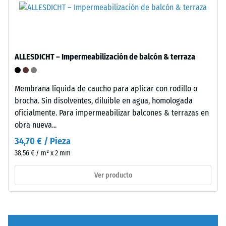
"End
of
Life
Tyres".
/ 5
La
ALLESDICHT – Impermeabilización de balcón & terraza
capa
base
se
Membrana líquida de caucho para aplicar con rodillo o
prensa
brocha. Sin disolventes, diluible en agua, homologada
La
con
oficialmente. Para impermeabilizar balcones & terrazas en
resistencia
alta
obra nueva...
a
densidad.
34,70 € / Pieza
la
38,56 € / m² x 2 mm
compresión
de
Instalación
Ver producto
un
–
material
Procesado
describe
–
su
Montaje