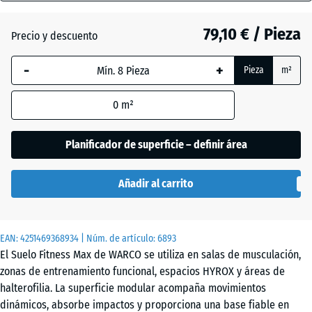
28
mm
79,10 € / Pieza
Precio y descuento
Césped
La dimensión
inglés
-
+
Pieza
m²
seleccionada,
enmarcada
0
m²
en azul, se
Etna
utiliza para
el cálculo de
Planificador de superficie – definir área
necesidades
Granito
(salvo que se
gris
Añadir al carrito
indique lo
contrario en
los datos del
Granito
EAN:
producto).
4251469368934
| Núm. de artículo:
6893
gris
El Suelo Fitness Max de WARCO se utiliza en salas de musculación,
oscuro
97,1
zonas de entrenamiento funcional, espacios HYROX y áreas de
x
halterofilia. La superficie modular acompaña movimientos
97,1
dinámicos, absorbe impactos y proporciona una base fiable en