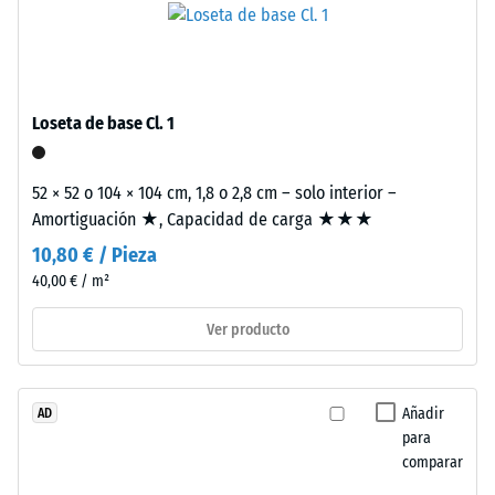
procedente
aprox.
de
0,25
neumáticos
mm
reciclados
Loseta de base Cl. 1
(ELT),
de
limpiado
abolladura
y
52 × 52 o 104 × 104 cm, 1,8 o 2,8 cm – solo interior –
residual
unido
Amortiguación ★, Capacidad de carga ★★★
con
después
10,80 € / Pieza
aglutinante
de
40,00 € / m²
de
24
poliuretano
Ver producto
estándar.
horas
La
de
sigla
Añadir
AD
descarga
ELT
para
corresponde
(BS
comparar
a
7188)