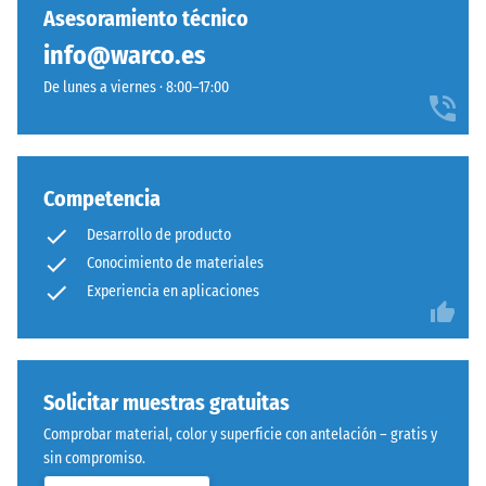
entre
Asesoramiento técnico
600
info@warco.es
Instalación
y
–
1250
De lunes a viernes · 8:00–17:00
Procesado
kg/m³.
–
Para
Montaje
representar
claramente
Competencia
la
Sistema
Desarrollo de producto
densidad
con
Conocimiento de materiales
aparente
dentado
de
Experiencia en aplicaciones
ondulado
un
y
producto
redondeado
específico,
idéntico
WARCO
Solicitar muestras gratuitas
a
utiliza
modelo
Comprobar material, color y superficie con antelación – gratis y
una
4035,
sin compromiso.
escala
pero