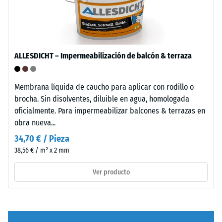
poliuretano
incluyendo
estándar.
todos
La
los
sigla
poros,
ELT
ALLESDICHT – Impermeabilización de balcón & terraza
cavidades
corresponde
e
a
inclusiones
"End
Membrana líquida de caucho para aplicar con rodillo o
de
of
brocha. Sin disolventes, diluible en agua, homologada
aire.
Life
oficialmente. Para impermeabilizar balcones & terrazas en
En
Tyres".
obra nueva...
los
La
34,70 € / Pieza
productos
capa
38,56 € / m² x 2 mm
de
base
WARCO,
se
Ver producto
este
prensa
valor
con
suele
densidad
estar
estándar.