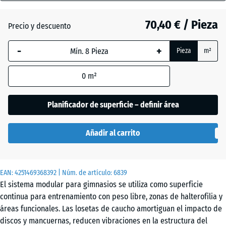
18
mm
70,40 € / Pieza
Precio y descuento
Césped
La dimensión
inglés
-
+
Pieza
m²
seleccionada,
enmarcada
0
m²
en azul, se
Etna
utiliza para
el cálculo de
Planificador de superficie – definir área
necesidades
Granito
(salvo que se
gris
Añadir al carrito
indique lo
contrario en
los datos del
Granito
EAN:
producto).
4251469368392
| Núm. de artículo:
6839
gris
El sistema modular para gimnasios se utiliza como superficie
oscuro
97,1
continua para entrenamiento con peso libre, zonas de halterofilia y
x
áreas funcionales. Las losetas de caucho amortiguan el impacto de
97,1
discos y mancuernas, reducen vibraciones en la estructura del