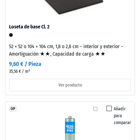
granulado
una sola loseta.
escala 4 =
de
ángulo medio
caucho
de aceptación
de
aprox. 16°,
Loseta de base Cl. 2
etileno-
grupo R10
propileno-
Aislamiento
52 × 52 o 104 × 104 cm, 1,8 o 2,8 cm – interior y exterior –
dieno
térmico –
Amortiguación ★★, Capacidad de carga ★★
(EPDM)
Valor de
de
9,60 € / Pieza
escala 2 =
nueva
Conductividad
35,56 € / m²
fabricación,
térmica aprox.
teñido
0,12 W/(m·K)
Ver producto
en
Resistente
masa
a las
y
Añadir
OP
heladas
unido
para
Densidad
con
comparar
aparente
poliuretano
estabilizado