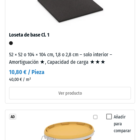
granulado
de
caucho
La
procedente
densidad
Loseta de base Cl. 1
de
aparente
neumáticos
de
reciclados
52 × 52 o 104 × 104 cm, 1,8 o 2,8 cm – solo interior –
un
(ELT),
Amortiguación ★, Capacidad de carga ★★★
material
limpiado
describe
10,80 € / Pieza
y
la
40,00 € / m²
clasificado
relación
en
Ver producto
entre
granulometría
su
media,
masa
unido
y
Añadir
AD
con
su
para
aglutinante
comparar
volumen
de
total,