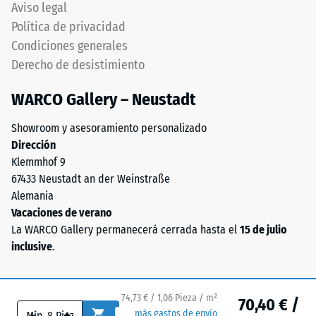
continuidad
Aviso legal
el
visual.
Política de privacidad
valor
Orientación
Condiciones generales
de
debe
Derecho de desistimiento
escala
respetarse
2
cuidadosamente
WARCO Gallery – Neustadt
representa
durante
una
montaje.
Showroom y asesoramiento personalizado
densidad
Asegura
Dirección
aparente
conexión
Klemmhof 9
entre
firme
67433 Neustadt an der Weinstraße
780
y
Alemania
y
duradera
Vacaciones de verano
840
transmitiendo
La WARCO Gallery permanecerá cerrada hasta el
15 de julio
kg/m³.
solidez
inclusive
.
La
estructural
densidad
pura.
física,
Especialmente
74,73 € / 1,06 Pieza / m²
70,40 € /
también
indicado
-
+
más gastos de envío