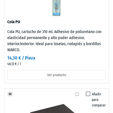
-
frente
valor
a
de
los
Cola PU
rayos
escala
UV.
2
Cola PU, cartucho de 310 ml. Adhesivo de poliuretano con
La
elasticidad permanente y alto poder adhesivo.
=
superficie
Interior/exterior. Ideal para losetas, rodapiés y bordillos
presenta
de
WARCO.
una
780
14,30 € / Pieza
estructura
a
46,13 € / l
de
poros
840
Ver producto
abiertos.
kg/m³
La
capa
Añadir
XX
base
para
está
comparar
formada
/ 5
por