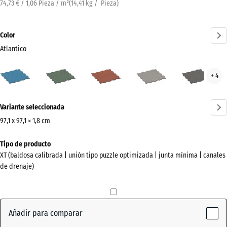
74,73 € / 1,06 Pieza / m²
(
14,41
kg
/ Pieza)
Color
Atlantico
Atlantico
Césped
Etna
Granito
Gran
+ 4
(active)
inglés
gris
gris
oscu
¿Más
Variante seleccionada
información
sobre
97,1 x 97,1 × 1,8 cm
los
Dimensiones
Tipo de producto
colores?
para
XT (baldosa calibrada | unión tipo puzzle optimizada | junta mínima | canales
el
Mostrar
de drenaje)
envío
paleta
1010
de
x
colores
1010
Añadir para comparar
(active)
Atlantico
x