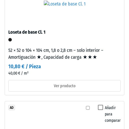
base
está
formada
La
por
densidad
Loseta de base Cl. 1
granulado
aparente
de
de
caucho
52 × 52 o 104 × 104 cm, 1,8 o 2,8 cm – solo interior –
un
procedente
Amortiguación ★, Capacidad de carga ★★★
material
de
describe
10,80 € / Pieza
neumáticos
la
40,00 € / m²
reciclados
relación
(ELT),
Ver producto
entre
limpiado
su
y
masa
clasificado
y
Añadir
AD
en
su
para
granulometría
comparar
volumen
media,
total,