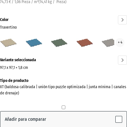
74,73 € / 1,06 Pieza / m²
(
14,41
kg
/ Pieza)
Color
Travertino
Travertino
Atlantico
Césped
Etna
Gran
+ 4
(active)
inglés
gris
¿Más
Variante seleccionada
información
sobre
97,1 x 97,1 × 1,8 cm
los
Dimensiones
Tipo de producto
colores?
para
XT (baldosa calibrada | unión tipo puzzle optimizada | junta mínima | canales
el
Mostrar
de drenaje)
envío
paleta
1010
de
x
colores
1010
Añadir para comparar
(active)
Travertino
x