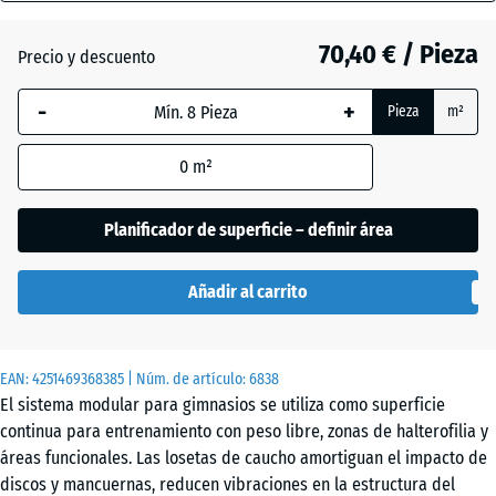
18
mm
70,40 € / Pieza
Precio y descuento
Atlantico
La dimensión
-
+
Pieza
m²
seleccionada,
enmarcada
Césped
0
m²
en azul, se
inglés
utiliza para
el cálculo de
Planificador de superficie – definir área
necesidades
Etna
(salvo que se
Añadir al carrito
indique lo
contrario en
Granito
los datos del
gris
EAN:
producto).
4251469368385
| Núm. de artículo:
6838
El sistema modular para gimnasios se utiliza como superficie
97,1
continua para entrenamiento con peso libre, zonas de halterofilia y
x
Granito
áreas funcionales. Las losetas de caucho amortiguan el impacto de
97,1
gris
discos y mancuernas, reducen vibraciones en la estructura del