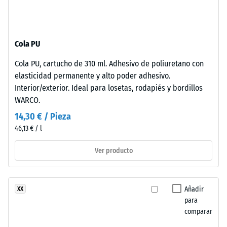
-
unido
valor
con
de
poliuretano
Cola PU
estabilizado
escala
frente
2
Cola PU, cartucho de 310 ml. Adhesivo de poliuretano con
a
elasticidad permanente y alto poder adhesivo.
=
los
Interior/exterior. Ideal para losetas, rodapiés y bordillos
rayos
de
WARCO.
UV.
780
14,30 € / Pieza
La
a
46,13 € / l
superficie
presenta
840
Ver producto
una
kg/m³
estructura
de
Añadir
XX
poros
para
abiertos.
comparar
La
/ 5
capa