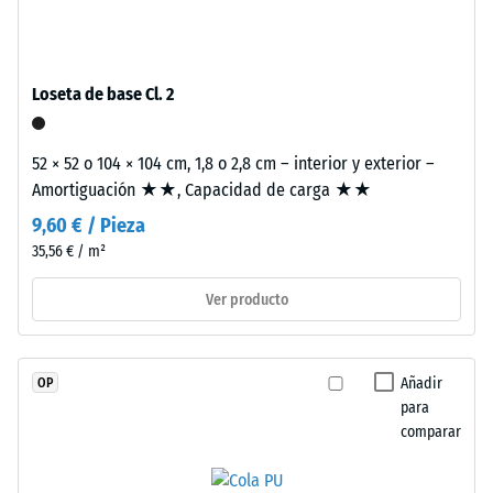
espesor,
una sola loseta.
escala 4 =
se
ángulo medio
fabrica
de aceptación
con
aprox. 16°,
Loseta de base Cl. 2
granulado
grupo R10
de
Aislamiento
52 × 52 o 104 × 104 cm, 1,8 o 2,8 cm – interior y exterior –
caucho
térmico –
Amortiguación ★★, Capacidad de carga ★★
de
Valor de
etileno-
9,60 € / Pieza
escala 2 =
propileno-
Conductividad
35,56 € / m²
dieno
térmica aprox.
(EPDM)
0,12 W/(m·K)
Ver producto
de
Resistente
nueva
a las
fabricación,
Añadir
OP
heladas
teñido
para
Densidad
en
comparar
aparente
masa
y