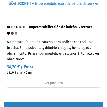
unido
incluyendo
con
todos
aglutinante
los
de
poros,
poliuretano
ALLESDICHT – Impermeabilización de balcón & terraza
cavidades
estándar.
e
La
inclusiones
sigla
Membrana líquida de caucho para aplicar con rodillo o
de
ELT
brocha. Sin disolventes, diluible en agua, homologada
aire.
corresponde
oficialmente. Para impermeabilizar balcones & terrazas en
En
a
obra nueva...
los
"End
34,70 € / Pieza
productos
of
38,56 € / m² x 2 mm
de
Life
WARCO,
Tyres".
Ver producto
este
La
valor
capa
suele
base
estar
se