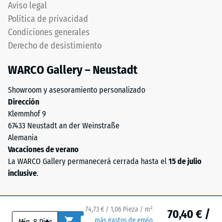
en
Aviso legal
el
ángulo
Política de privacidad
valor
recto
Condiciones generales
de
producen
Derecho de desistimiento
escala
junta
2
capilar
WARCO Gallery – Neustadt
representa
apenas
una
visible
Showroom y asesoramiento personalizado
densidad
preservando
Dirección
aparente
continuidad
Klemmhof 9
entre
visual.
67433 Neustadt an der Weinstraße
780
Orientación
Alemania
y
debe
Vacaciones de verano
840
respetarse
La WARCO Gallery permanecerá cerrada hasta el
15 de julio
kg/m³.
cuidadosamente
inclusive
.
La
durante
densidad
montaje.
física,
Asegura
74,73 € / 1,06 Pieza / m²
70,40 € /
también
conexión
-
+
más gastos de envío