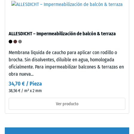
se
incluyendo
fabrica
todos
con
los
granulado
poros,
de
ALLESDICHT – Impermeabilización de balcón & terraza
cavidades
caucho
e
de
inclusiones
etileno-
Membrana líquida de caucho para aplicar con rodillo o
de
propileno-
brocha. Sin disolventes, diluible en agua, homologada
aire.
dieno
oficialmente. Para impermeabilizar balcones & terrazas en
En
(EPDM)
obra nueva...
los
de
34,70 € / Pieza
productos
nueva
38,56 € / m² x 2 mm
de
fabricación,
WARCO,
teñido
Ver producto
este
en
valor
masa
suele
y
estar
unido