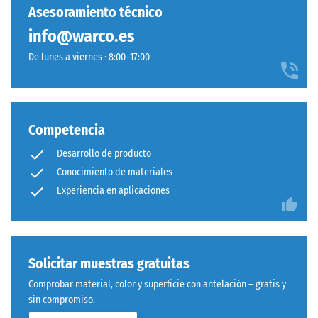
entre
Asesoramiento técnico
con
600
poliuretano
info@warco.es
y
estabilizado
1250
De lunes a viernes · 8:00–17:00
frente
kg/m³.
a
Para
los
representar
rayos
claramente
Competencia
UV.
la
La
Desarrollo de producto
densidad
superficie
Conocimiento de materiales
aparente
presenta
de
Experiencia en aplicaciones
una
un
estructura
producto
de
específico,
poros
WARCO
Solicitar muestras gratuitas
abiertos.
utiliza
La
Comprobar material, color y superficie con antelación – gratis y
una
capa
sin compromiso.
escala
base