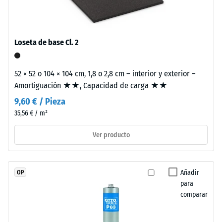
Como
una sola loseta.
escala 4 =
el
ángulo medio
EPDM
de aceptación
aprox. 16°,
es
Loseta de base Cl. 2
grupo R10
naturalmente
resistente
Aislamiento
52 × 52 o 104 × 104 cm, 1,8 o 2,8 cm – interior y exterior –
a
térmico –
Amortiguación ★★, Capacidad de carga ★★
los
Valor de
rayos
9,60 € / Pieza
escala 2 =
UV
Conductividad
35,56 € / m²
térmica aprox.
y
0,12 W/(m·K)
Ver producto
los
pigmentos
Resistente
están
a las
integrados
Añadir
OP
heladas
en
para
Densidad
comparar
el
aparente
granulado,
la