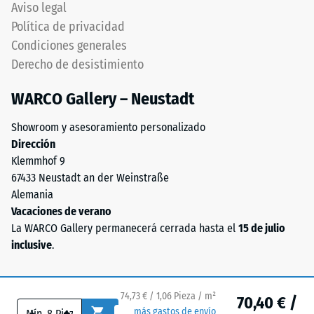
con
Aviso legal
el
aglutinante
Política de privacidad
valor
de
Condiciones generales
de
poliuretano
Derecho de desistimiento
escala
estándar.
2
La
WARCO Gallery – Neustadt
representa
sigla
una
ELT
Showroom y asesoramiento personalizado
densidad
corresponde
Dirección
aparente
a
Klemmhof 9
entre
"End
67433 Neustadt an der Weinstraße
780
of
Alemania
y
Life
Vacaciones de verano
840
Tyres".
La WARCO Gallery permanecerá cerrada hasta el
15 de julio
kg/m³.
La
inclusive
.
La
capa
densidad
base
física,
se
74,73 € / 1,06 Pieza / m²
70,40 € /
también
prensa
-
+
más gastos de envío