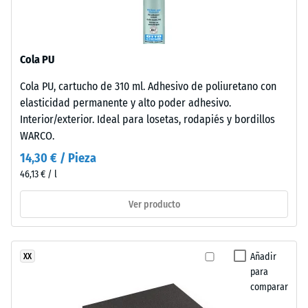
-
coloración
valor
mantiene
de
su
Cola PU
estabilidad
escala
frente
2
Cola PU, cartucho de 310 ml. Adhesivo de poliuretano con
al
elasticidad permanente y alto poder adhesivo.
=
desgaste
Interior/exterior. Ideal para losetas, rodapiés y bordillos
y
de
WARCO.
la
780
14,30 € / Pieza
radiación
a
46,13 € / l
solar.
840
Ver producto
kg/m³
Material
–
Componentes
Añadir
XX
y
para
estructura
comparar
/ 5