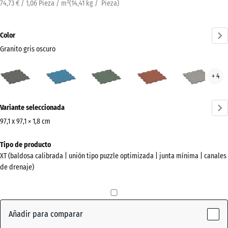
74,73 € / 1,06 Pieza / m²
(
14,41
kg
/ Pieza)
Color
Granito gris oscuro
Granito
Atlantico
Césped
Etna
Gran
+ 4
gris
inglés
gris
oscuro
¿Más
(active)
Variante seleccionada
información
sobre
97,1 x 97,1 × 1,8 cm
los
Dimensiones
Tipo de producto
colores?
para
XT (baldosa calibrada | unión tipo puzzle optimizada | junta mínima | canales
el
Mostrar
de drenaje)
envío
paleta
1010
de
x
colores
1010
Añadir para comparar
Granito
x