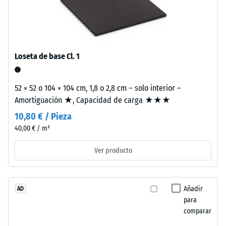
Este
producto
tiene
La
una
densidad
Loseta de base Cl. 1
estructura
aparente
de
de
dos
52 × 52 o 104 × 104 cm, 1,8 o 2,8 cm – solo interior –
un
capas.
Amortiguación ★, Capacidad de carga ★★★
material
La
describe
10,80 € / Pieza
capa
la
40,00 € / m²
de
relación
desgaste,
Ver producto
entre
de
su
aproximadamente
masa
3,3
y
Añadir
AD
mm
su
para
de
comparar
volumen
espesor,
total,