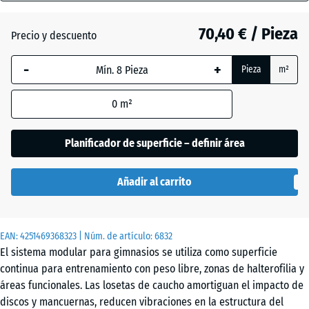
gris
18
(active)
oscuro
mm
70,40 € / Pieza
Precio y descuento
La dimensión
-
+
Pieza
m²
seleccionada,
Atlantico
enmarcada
0
m²
en azul, se
utiliza para
Césped
el cálculo de
Planificador de superficie – definir área
inglés
necesidades
(salvo que se
Añadir al carrito
indique lo
Etna
contrario en
los datos del
EAN:
producto).
4251469368323
| Núm. de artículo:
6832
Granito
El sistema modular para gimnasios se utiliza como superficie
gris
97,1
continua para entrenamiento con peso libre, zonas de halterofilia y
x
áreas funcionales. Las losetas de caucho amortiguan el impacto de
97,1
discos y mancuernas, reducen vibraciones en la estructura del