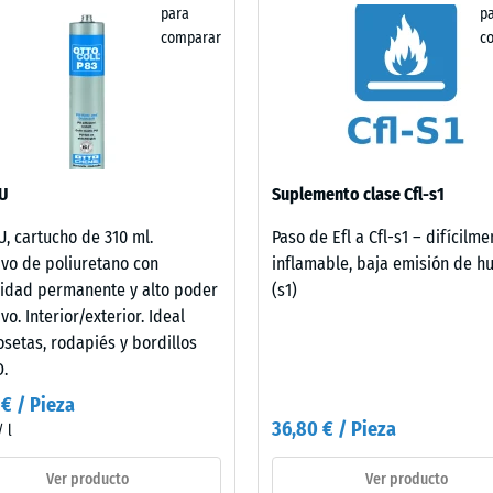
para
p
comparar
c
U
Suplemento clase Cfl-s1
U, cartucho de 310 ml.
Paso de Efl a Cfl-s1 – difícilme
vo de poliuretano con
inflamable, baja emisión de 
cidad permanente y alto poder
(s1)
cia
vo. Interior/exterior. Ideal
osetas, rodapiés y bordillos
.
ión
 € / Pieza
36,80 € / Pieza
/ l
Ver producto
Ver producto