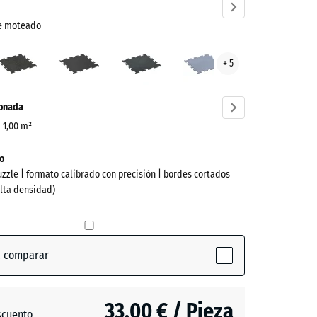
te moteado
Amarillo
Antracita
Azul
Gris
+ 5
ramente
ligeramente
ligeramente
niebla
ado
moteado
moteado
ve)
ionada
| 1,00 m²
o
uzzle | formato calibrado con precisión | bordes cortados
alta densidad)
a comparar
ente
(active)
o
33,00 € / Pieza
scuento