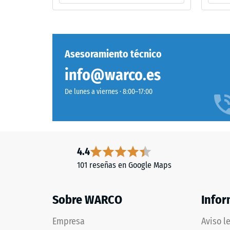
caucho
describ
de
su
etileno-
capacid
propileno-
para
dieno
Asesoramiento técnico
resistir
(EPDM)
cargas
info@warco.es
teñido
localizad
en
Indica
De lunes a viernes · 8:00–17:00
masa.
en
La
qué
sigla
medida
ELT
el
4.4
corresponde
material
a
se
101 reseñas en Google Maps
"End
deforma
of
cuando
Sobre WARCO
Infor
Life
se
Tyres"
le
Empresa
Aviso l
y
aplica