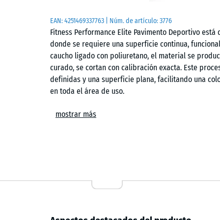
EAN:
4251469337763
| Núm. de artículo:
3776
Fitness Performance Elite Pavimento Deportivo está
donde se requiere una superficie continua, funcional
caucho ligado con poliuretano, el material se produ
curado, se cortan con calibración exacta. Este proc
definidas y una superficie plana, facilitando una 
en toda el área de uso.
Producción y precisión
mostrar más
El corte calibrado tras el curado diferencia este p
obtiene a partir de una plancha continua, lo que pe
exactitud. Esto se traduce en juntas regulares y en 
reduciendo desviaciones entre piezas y facilitando la
Superficie y comportamiento
La estructura del granulado de caucho genera una sup