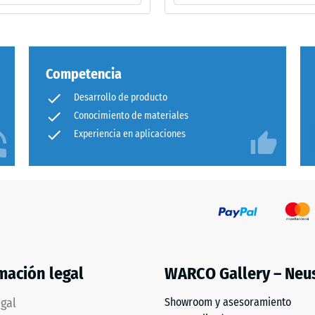
e
ad
Competencia
Desarrollo de producto
as.
Conocimiento de materiales
Experiencia en aplicaciones
mación legal
WARCO Gallery – Neu
egal
Showroom y asesoramiento