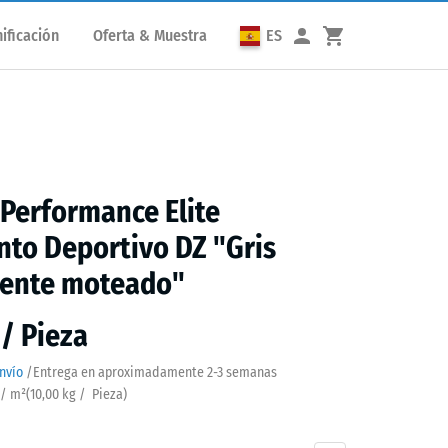
ificación
Oferta & Muestra
ES
 Performance Elite
to Deportivo DZ "Gris
mente moteado"
 / Pieza
nvío
/
Entrega en aproximadamente
2-3 semanas
 / m²
(
10,00
kg
/ Pieza)