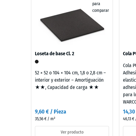
para
(BS
neumáticos
comparar
reciclados
7188)
(ELT),
limpiado
y
clasificado
5 / 5
en
Loseta de base Cl. 2
Cola P
granulometría
fina,
Cola P
mezclado
52 × 52 o 104 × 104 cm, 1,8 o 2,8 cm –
Adhesi
con
La
interior y exterior – Amortiguación
elasti
aproximadamente
resisten
★★, Capacidad de carga ★★
adhesi
un
a
para l
10
la
WARCO
%
compres
9,60 € / Pieza
14,30
de
de
35,56 € / m²
46,13 € 
granulado
un
de
material
Ver producto