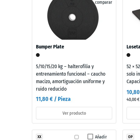
elásticas de base bajo la loseta superior pueden 
comparar
5
soporte. Esta disposición multicapa se plantea so
Material
=
emplearse en balcones, pasillos exteriores y terra
–
elementos constructivos conectados. Todas las ca
Componentes
aprox.
conforme al CTE DB-HR de protección frente al rui
y
0
transmisión, no a una sola loseta.
estructura
mm
Bumper Plate
Loseta
de
aboll
5/10/15/20 kg – halterofilia y
52 × 5
Este
entrenamiento funcional – caucho
solo i
residu
producto
macizo, amortiguación uniforme y
Capac
despu
se
ruido reducido
10,80
fabrica
de
11,80 € / Pieza
40,00 €
con
24
granulado
Ver producto
horas
de
caucho
de
procedente
desca
Añadir
XX
OP
de