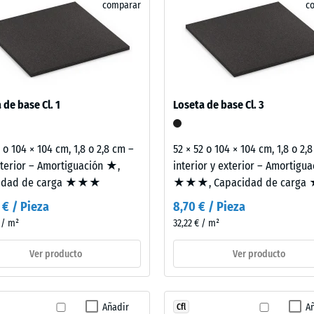
absorber los golpes al depositar pesas y reducir aún más su transmi
comparar
c
bre todo en salas de fitness situadas sobre viviendas. También pue
zas de cubierta si las vibraciones llegan a espacios utilizados a tra
pas se colocan sueltas unas sobre otras. La comprobación acústica
do se aplica al elemento constructivo completo, incluidas sus vías d
 de base Cl. 1
Loseta de base Cl. 3
adura
2 o 104 × 104 cm, 1,8 o 2,8 cm –
52 × 52 o 104 × 104 cm, 1,8 o 2,
nterior – Amortiguación ★,
interior y exterior – Amortigua
al
idad de carga ★★★
★★★, Capacidad de carga
és
 € / Pieza
8,70 € / Pieza
 / m²
32,22 € / m²
Ver producto
Ver producto
rga
Añadir
A
Cfl